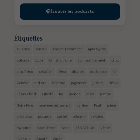
🎧
Écouter les podcasts
Étiquettes
alliance
amour
Ancien Testament
Apocalypse
autorité
Bible
Christianisme
commandement
croix
crucifixion
création
Dieu
disciple
espérance
foi
Genèse
histoire
homme
jugement
justice
Jésus
Jésus-Christ
Liberté
loi
monde
mort
nature
Notre Père
nouveau testament
pardon
Paul
prière
prophetes
psaume
péché
reforme
religion
royaume
Saint-Esprit
salut
TENTATION
vérité
Évangile
égalité
église