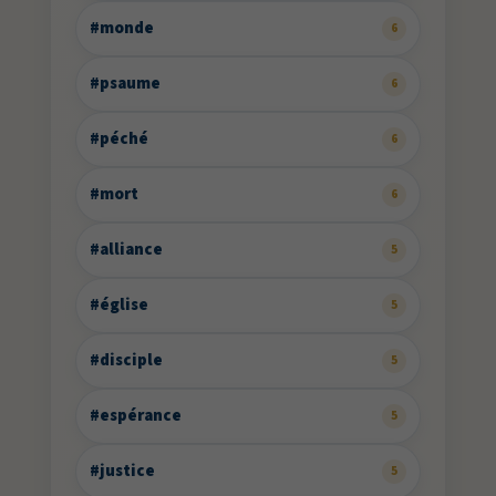
#monde
6
#psaume
6
#péché
6
#mort
6
#alliance
5
#église
5
#disciple
5
#espérance
5
#justice
5