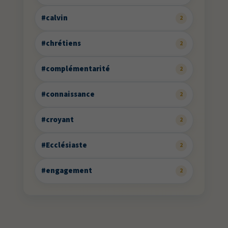
#calvin
2
#chrétiens
2
#complémentarité
2
#connaissance
2
#croyant
2
#Ecclésiaste
2
#engagement
2