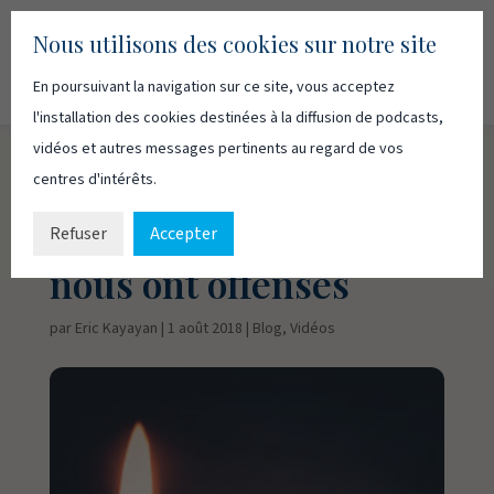
Nous utilisons des cookies sur notre site
En poursuivant la navigation sur ce site, vous acceptez
Recherc
Français
English
l'installation des cookies destinées à la diffusion de podcasts,
vidéos et autres messages pertinents au regard de vos
centres d'intérêts.
Comme nous
pardonnons à ceux qui
Refuser
Accepter
nous ont offensés
par
Eric Kayayan
|
1 août 2018
|
Blog
,
Vidéos