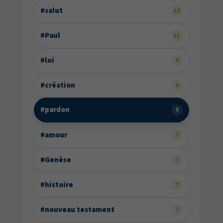
#salut
12
#Paul
11
#loi
9
#création
8
#pardon
8
#amour
7
#Genèse
7
#histoire
7
#nouveau testament
7