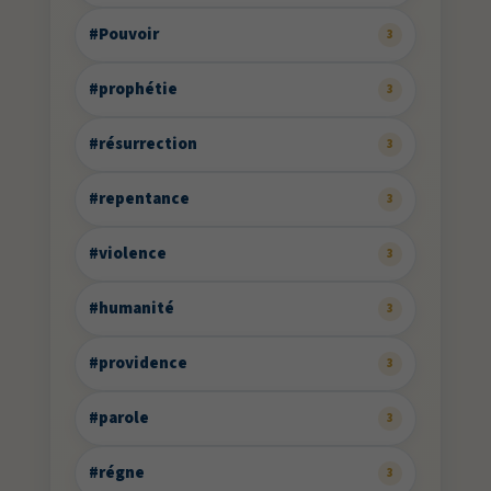
#Pouvoir
3
#prophétie
3
#résurrection
3
#repentance
3
#violence
3
#humanité
3
#providence
3
#parole
3
#régne
3