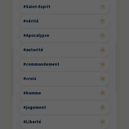
#Saint-Esprit
7
#vérité
7
#Apocalypse
7
#autorité
6
#commandement
6
#croix
6
#homme
6
#jugement
6
#Liberté
6