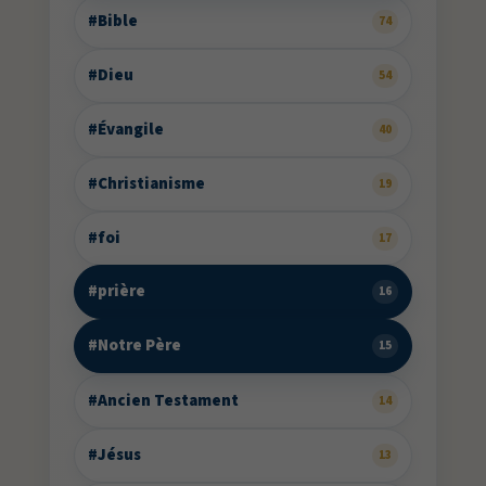
#Bible
74
#Dieu
54
#Évangile
40
#Christianisme
19
#foi
17
#prière
16
#Notre Père
15
#Ancien Testament
14
#Jésus
13