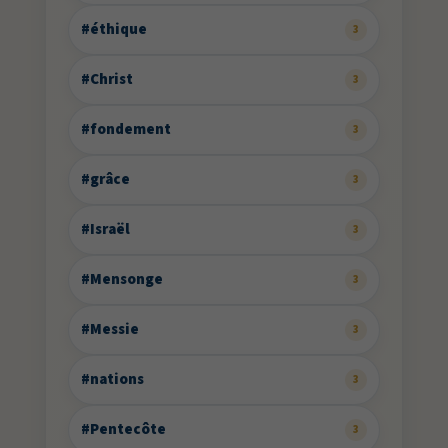
#éthique
3
#Christ
3
#fondement
3
#grâce
3
#Israël
3
#Mensonge
3
#Messie
3
#nations
3
#Pentecôte
3