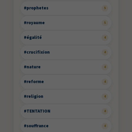
#prophetes
5
#royaume
5
#égalité
4
#crucifixion
4
#nature
4
#reforme
4
#religion
4
#TENTATION
4
#souffrance
4