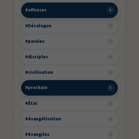
#offenses
3
#Décalogue
3
#paroles
3
#disciples
3
#civilisation
3
#prochain
3
#État
2
#évangélisation
2
#évangiles
2