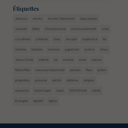
Étiquettes
alliance
amour
Ancien Testament
Apocalypse
autorité
Bible
Christianisme
commandement
croix
crucifixion
création
Dieu
disciple
espérance
foi
Genèse
histoire
homme
jugement
justice
Jésus
Jésus-Christ
Liberté
loi
monde
mort
nature
Notre Père
nouveau testament
pardon
Paul
prière
prophetes
psaume
péché
reforme
religion
royaume
Saint-Esprit
salut
TENTATION
vérité
Évangile
égalité
église