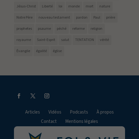
Jésus-Christ
Liberté
loi
monde
mort
nature
Notre Père
nouveau testament
pardon
Paul
prière
prophetes
psaume
péché
reforme
religion
royaume
Saint-Esprit
salut
TENTATION
vérité
Évangile
égalité
église
Articles
Vidéos
Podcasts
À propos
Contact
Mentions légales