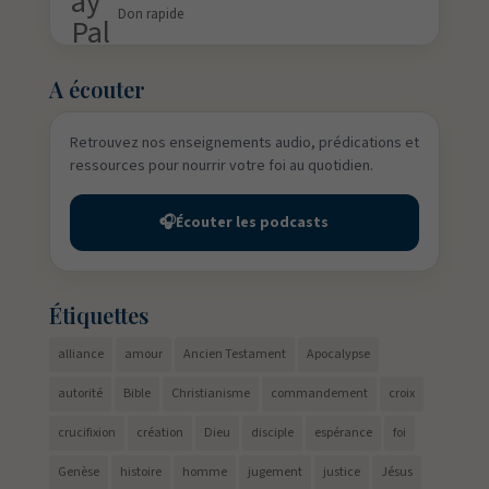
Don rapide
A écouter
Retrouvez nos enseignements audio, prédications et
ressources pour nourrir votre foi au quotidien.
🎧
Écouter les podcasts
Étiquettes
alliance
amour
Ancien Testament
Apocalypse
autorité
Bible
Christianisme
commandement
croix
crucifixion
création
Dieu
disciple
espérance
foi
Genèse
histoire
homme
jugement
justice
Jésus