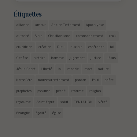
Étiquettes
alliance
amour
Ancien Testament
Apocalypse
autorité
Bible
Christianisme
commandement
croix
crucifixion
création
Dieu
disciple
espérance
foi
Genèse
histoire
homme
jugement
justice
Jésus
Jésus-Christ
Liberté
loi
monde
mort
nature
Notre Père
nouveau testament
pardon
Paul
prière
prophetes
psaume
péché
reforme
religion
royaume
Saint-Esprit
salut
TENTATION
vérité
Évangile
égalité
église