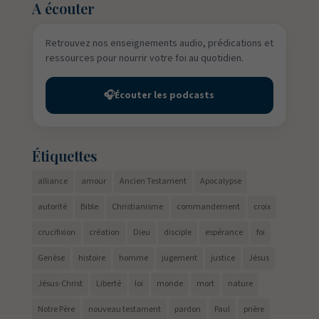
A écouter
Retrouvez nos enseignements audio, prédications et
ressources pour nourrir votre foi au quotidien.
🎧
Écouter les podcasts
Étiquettes
alliance
amour
Ancien Testament
Apocalypse
autorité
Bible
Christianisme
commandement
croix
crucifixion
création
Dieu
disciple
espérance
foi
Genèse
histoire
homme
jugement
justice
Jésus
Jésus-Christ
Liberté
loi
monde
mort
nature
Notre Père
nouveau testament
pardon
Paul
prière