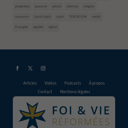
prophetes
psaume
péché
reforme
religion
royaume
Saint-Esprit
salut
TENTATION
vérité
Évangile
égalité
église
Articles
Vidéos
Podcasts
À propos
Contact
Mentions légales