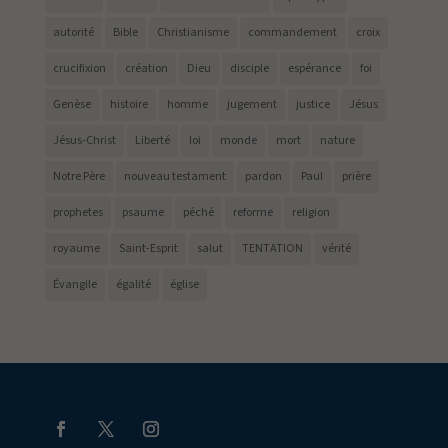
autorité
Bible
Christianisme
commandement
croix
crucifixion
création
Dieu
disciple
espérance
foi
Genèse
histoire
homme
jugement
justice
Jésus
Jésus-Christ
Liberté
loi
monde
mort
nature
Notre Père
nouveau testament
pardon
Paul
prière
prophetes
psaume
péché
reforme
religion
royaume
Saint-Esprit
salut
TENTATION
vérité
Évangile
égalité
église