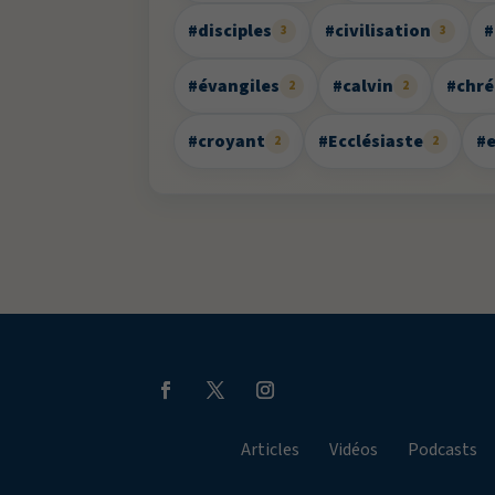
#disciples
#civilisation
#
3
3
#évangiles
#calvin
#chré
2
2
#croyant
#Ecclésiaste
#
2
2
Articles
Vidéos
Podcasts