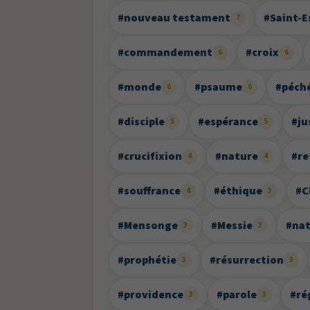
#nouveau testament
#Saint-E
7
#commandement
#croix
6
6
#monde
#psaume
#péch
6
6
#disciple
#espérance
#ju
5
5
#crucifixion
#nature
#r
4
4
#souffrance
#éthique
#C
4
3
#Mensonge
#Messie
#nat
3
3
#prophétie
#résurrection
3
3
#providence
#parole
#ré
3
3