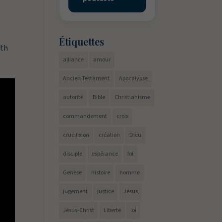
Étiquettes
eth
alliance
amour
Ancien Testament
Apocalypse
autorité
Bible
Christianisme
commandement
croix
crucifixion
création
Dieu
disciple
espérance
foi
Genèse
histoire
homme
jugement
justice
Jésus
Jésus-Christ
Liberté
loi