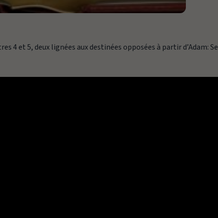
res 4 et 5, deux lignées aux destinées opposées à partir d’Adam: S