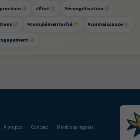
prochain
#État
#évangélisation
3
2
2
tiens
#complémentarité
#connaissance
2
2
2
engagement
2
À propos
Contact
Mentions légales