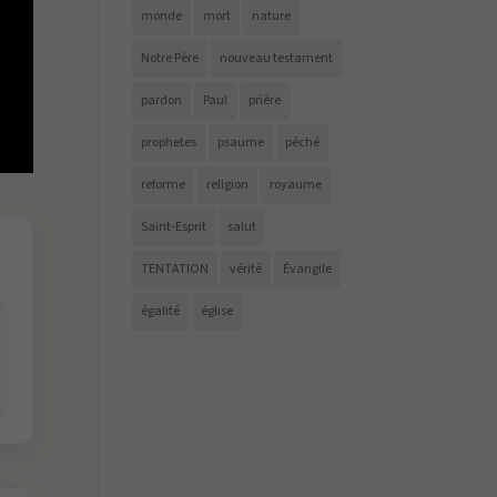
monde
mort
nature
Notre Père
nouveau testament
pardon
Paul
prière
prophetes
psaume
péché
reforme
religion
royaume
Saint-Esprit
salut
TENTATION
vérité
Évangile
égalité
église