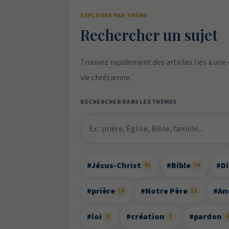
EXPLORER PAR THÈME
Rechercher un sujet
Trouvez rapidement des articles liés à une
vie chrétienne.
RECHERCHER DANS LES THÈMES
#Jésus-Christ
#Bible
#D
95
74
#prière
#Notre Père
#An
16
15
#loi
#création
#pardon
9
8