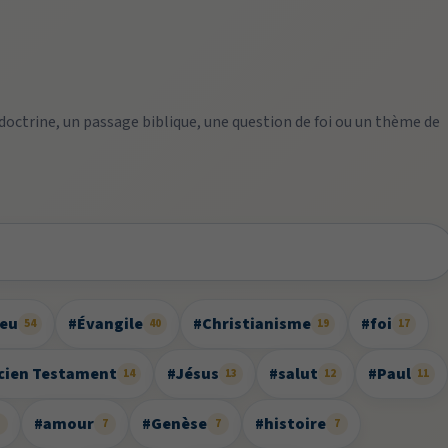
 doctrine, un passage biblique, une question de foi ou un thème de
ieu
#Évangile
#Christianisme
#foi
54
40
19
17
cien Testament
#Jésus
#salut
#Paul
14
13
12
11
#amour
#Genèse
#histoire
8
7
7
7