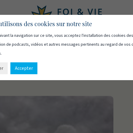
tilisons des cookies sur notre site
ivant la navigation sur ce site, vous acceptez l'installation des cookies de
asts
Vidéos
Qui sommes-nous
Ressources
Cont
usion de podcasts, vidéos et autres messages pertinents au regard de vos 
s.
er
Accepter
allèles dans Genèse 4 et 5 (