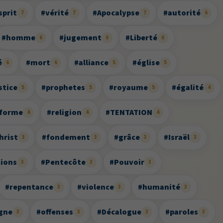
sprit
#vérité
#Apocalypse
#autorité
7
7
7
6
#homme
#jugement
#Liberté
6
6
6
é
#mort
#alliance
#église
6
6
5
5
stice
#prophetes
#royaume
#égalité
5
5
5
4
eforme
#religion
#TENTATION
4
4
4
hrist
#fondement
#grâce
#Israël
3
3
3
3
ions
#Pentecôte
#Pouvoir
3
3
3
#repentance
#violence
#humanité
3
3
3
gne
#offenses
#Décalogue
#paroles
3
3
3
3