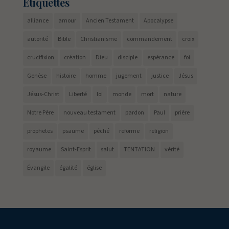
Étiquettes
alliance
amour
Ancien Testament
Apocalypse
autorité
Bible
Christianisme
commandement
croix
crucifixion
création
Dieu
disciple
espérance
foi
Genèse
histoire
homme
jugement
justice
Jésus
Jésus-Christ
Liberté
loi
monde
mort
nature
Notre Père
nouveau testament
pardon
Paul
prière
prophetes
psaume
péché
reforme
religion
royaume
Saint-Esprit
salut
TENTATION
vérité
Évangile
égalité
église