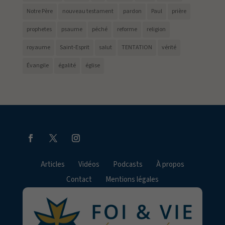
Notre Père
nouveau testament
pardon
Paul
prière
prophetes
psaume
péché
reforme
religion
royaume
Saint-Esprit
salut
TENTATION
vérité
Évangile
égalité
église
Articles
Vidéos
Podcasts
À propos
Contact
Mentions légales