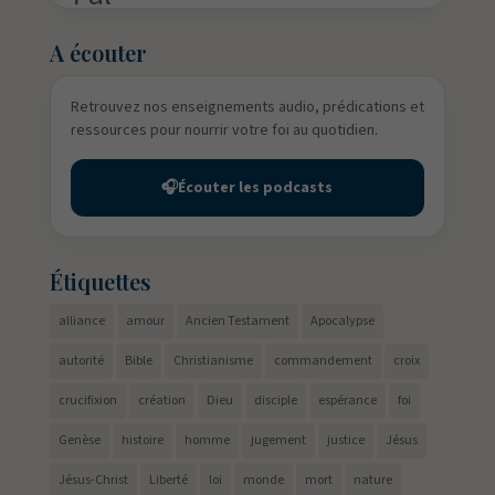
A écouter
Retrouvez nos enseignements audio, prédications et
ressources pour nourrir votre foi au quotidien.
🎧
Écouter les podcasts
Étiquettes
alliance
amour
Ancien Testament
Apocalypse
autorité
Bible
Christianisme
commandement
croix
crucifixion
création
Dieu
disciple
espérance
foi
Genèse
histoire
homme
jugement
justice
Jésus
Jésus-Christ
Liberté
loi
monde
mort
nature