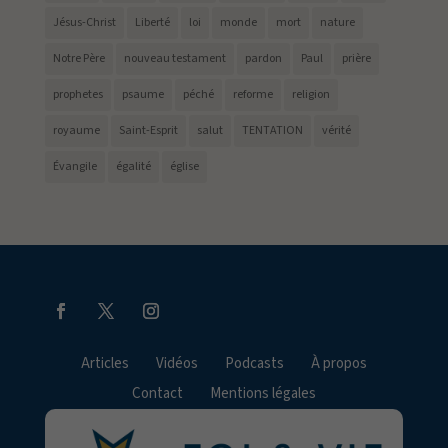
Jésus-Christ
Liberté
loi
monde
mort
nature
Notre Père
nouveau testament
pardon
Paul
prière
prophetes
psaume
péché
reforme
religion
royaume
Saint-Esprit
salut
TENTATION
vérité
Évangile
égalité
église
Articles
Vidéos
Podcasts
À propos
Contact
Mentions légales