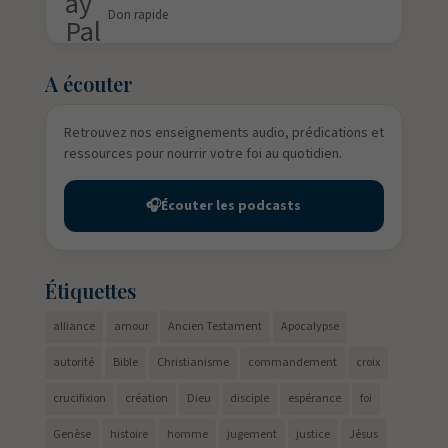
Don rapide
A écouter
Retrouvez nos enseignements audio, prédications et
ressources pour nourrir votre foi au quotidien.
🎧
Écouter les podcasts
Étiquettes
alliance
amour
Ancien Testament
Apocalypse
autorité
Bible
Christianisme
commandement
croix
crucifixion
création
Dieu
disciple
espérance
foi
Genèse
histoire
homme
jugement
justice
Jésus