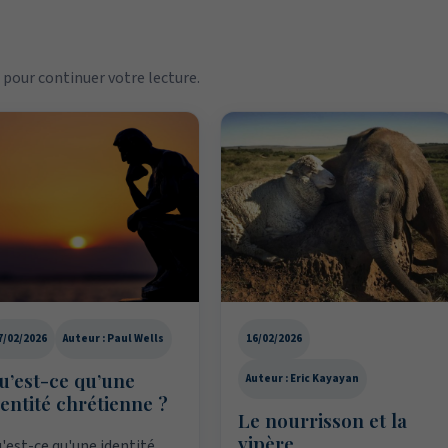
pour continuer votre lecture.
7/02/2026
Auteur : Paul Wells
16/02/2026
u’est-ce qu’une
Auteur : Eric Kayayan
dentité chrétienne ?
Le nourrisson et la
vipère
'est-ce qu'une identité