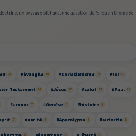
 doctrine, un passage biblique, une question de foi ou un thème de
ieu
#Évangile
#Christianisme
#foi
54
40
19
17
cien Testament
#Jésus
#salut
#Paul
14
13
12
11
#amour
#Genèse
#histoire
8
7
7
7
sprit
#vérité
#Apocalypse
#autorité
7
7
7
6
#homme
#jugement
#Liberté
6
6
6