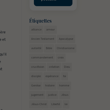
Étiquettes
alliance
amour
ière
e et
Ancien Testament
Apocalypse
autorité
Bible
Christianisme
u’il
commandement
croix
e
crucifixion
création
Dieu
ut
,
disciple
espérance
foi
Genèse
histoire
homme
jugement
justice
Jésus
Jésus-Christ
Liberté
loi