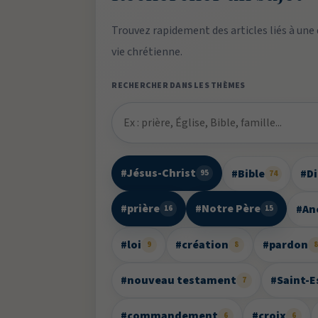
Trouvez rapidement des articles liés à une
vie chrétienne.
RECHERCHER DANS LES THÈMES
#Jésus-Christ
#Bible
#D
95
74
#prière
#Notre Père
#An
16
15
#loi
#création
#pardon
9
8
#nouveau testament
#Saint-E
7
#commandement
#croix
6
6