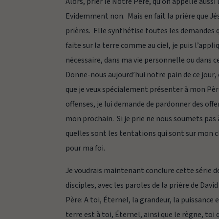
Alors, prier le Notre Père, qu’on appelle aussi
Evidemment non. Mais en fait la prière que Jés
prières. Elle synthétise toutes les demandes 
faite sur la terre comme au ciel,
je puis l’appl
nécessaire, dans ma vie personnelle ou dans c
Donne-nous aujourd’hui notre pain de ce jour
,
que je veux spécialement présenter à mon Père
offenses
, je lui demande de pardonner des offe
mon prochain. Si je prie
ne nous soumets pas 
quelles sont les tentations qui sont sur mon c
pour ma foi.
Je voudrais maintenant conclure cette série de
disciples, avec les paroles de la prière de Davi
Père:
A toi, Éternel, la grandeur, la puissance et
terre est à toi, Éternel, ainsi que le règne, to