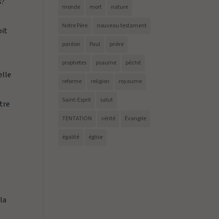
s?
monde
mort
nature
Notre Père
nouveau testament
oit
pardon
Paul
prière
prophetes
psaume
péché
elle
reforme
religion
royaume
Saint-Esprit
salut
ntre
TENTATION
vérité
Évangile
égalité
église
 la