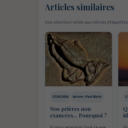
Articles similaires
Une sélection reliée aux mêmes étiquettes 
27/02/2026
Auteur : Paul Wells
1
Nos prières non
Q
exaucées… Pourquoi ?
i
Si nous recevions tout ce que
Qu