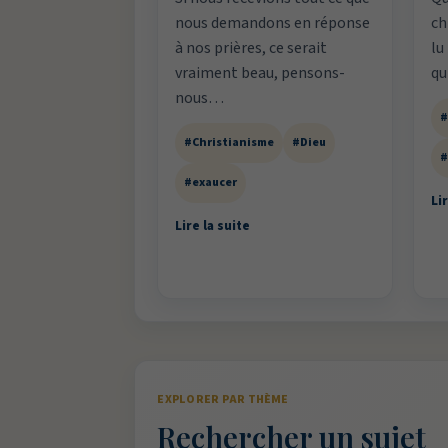
nous demandons en réponse
ch
à nos prières, ce serait
lu
vraiment beau, pensons-
qu
nous…
#
#Christianisme
#Dieu
#
#exaucer
Lir
Lire la suite
EXPLORER PAR THÈME
Rechercher un sujet