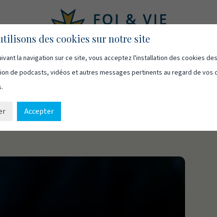
tilisons des cookies sur notre site
ivant la navigation sur ce site, vous acceptez l'installation des cookies de
asts
Vidéos
Qui sommes-nous
Ressources
Cont
usion de podcasts, vidéos et autres messages pertinents au regard de vos 
s.
er
Accepter
ppartiennent…