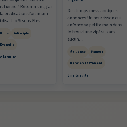
rétienne ? Récemment, j’ai
Des temps messianniques
 la prédication d’un imam
annoncés Un nourrisson qui
i disait : « Si vous êtes…
enfonce sa petite main dans
le trou d’une vipère, sans
Bible
#disciple
aucun…
Évangile
#alliance
#amour
e la suite
#Ancien Testament
Lire la suite