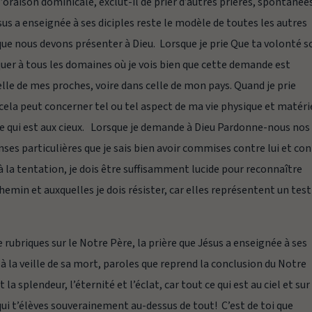
 l’oraison dominicale, exclut-il de prier d’autres prières, spontanée
us a enseignée à ses diciples reste le modèle de toutes les autres
que nous devons présenter à Dieu. Lorsque je prie
Que ta volonté s
iquer à tous les domaines où je vois bien que cette demande est
elle de mes proches, voire dans celle de mon pays
.
Quand je prie
 cela peut concerner tel ou tel aspect de ma vie physique et matéri
 qui est aux cieux. Lorsque je demande à Dieu
Pardonne-nous nos
nses particulières que je sais bien avoir commises contre lui et co
à la tentation,
je dois être suffisamment lucide pour reconnaître
hemin et auxquelles je dois résister, car elles représentent un test
 rubriques sur le Notre Père, la prière que Jésus a enseignée à ses
d à la veille de sa mort, paroles que reprend la conclusion du Notre
 la splendeur, l’éternité et l’éclat, car tout ce qui est au ciel et sur
i qui t’élèves souverainement au-dessus de tout! C’est de toi que