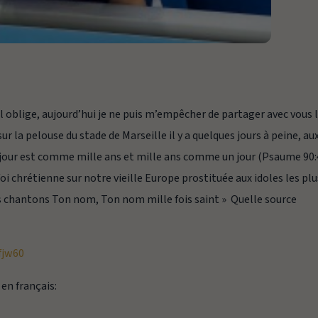
l oblige, aujourd’hui je ne puis m’empêcher de partager avec vous 
 la pelouse du stade de Marseille il y a quelques jours à peine, au
n jour est comme mille ans et mille ans comme un jour (Psaume 90:4
 foi chrétienne sur notre vieille Europe prostituée aux idoles les plu
s chantons Ton nom, Ton nom mille fois saint » Quelle source
fjw60
 en français: