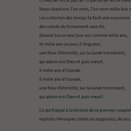
Ô Dieu de notre patrie ! Ô patrie de notre Dieu
Nous chantons Ton nom, Ton nom mille fois s
Les cohortes des temps te font une couronne
des soleils du firmament sans fin.
Devant toi un seul jour est comme mille ans,
et mille ans un jour, ô Seigneur,
une fleur d’éternité, sur la lande tremblant,
qui adore son Dieu et puis meurt.
ô mille ans d’Islande,
ô mille ans d’Islande,
une fleur d’éternité, sur la lande tremblant,
qui adore son Dieu et puis meurt.
Ce qui frappe à la lecture de ce premier couplet
exploits héroïques (réels ou supposés), de sa