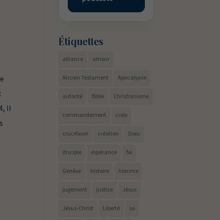
Étiquettes
alliance
amour
le
Ancien Testament
Apocalypse
x
autorité
Bible
Christianisme
, II
commandement
croix
s
crucifixion
création
Dieu
disciple
espérance
foi
Genèse
histoire
homme
jugement
justice
Jésus
Jésus-Christ
Liberté
loi