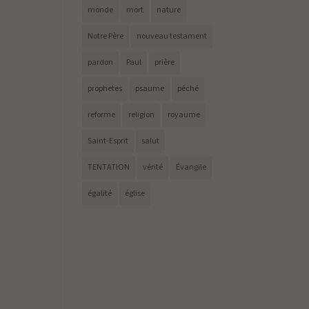
monde
mort
nature
Notre Père
nouveau testament
pardon
Paul
prière
prophetes
psaume
péché
reforme
religion
royaume
Saint-Esprit
salut
TENTATION
vérité
Évangile
égalité
église