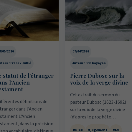
3/05/2026
07/04/2026
uteur : Franck Jullié
Auteur : Eric Kayayan
 statut de l’étranger
Pierre Dubosc sur la
ans l’Ancien
voix de la verge divine
estament
Cet extrait du sermon du
fférentes définitions de
pasteur Dubosc (1623-1692)
étranger dans l'Ancien
sur la voix de la verge divine
stament L'Ancien
(d’après le prophète…
stament, dans la précision
#Dieu
#jugement
#loi
 son vocabulaire, distingue