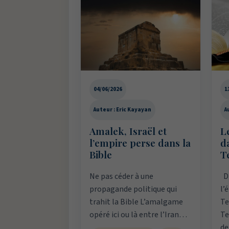
04/06/2026
1
Auteur : Eric Kayayan
A
Amalek, Israël et
Le
l’empire perse dans la
d
Bible
T
Ne pas céder à une
Di
propagande politique qui
l’
trahit la Bible L’amalgame
Te
opéré ici ou là entre l’Iran…
Te
de