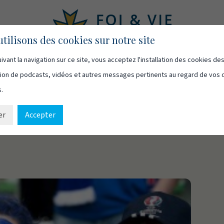
tilisons des cookies sur notre site
ivant la navigation sur ce site, vous acceptez l'installation des cookies de
asts
Vidéos
Qui sommes-nous
Ressources
Cont
usion de podcasts, vidéos et autres messages pertinents au regard de vos 
s.
er
Accepter
L ISLANDAIS REND GLOIRE