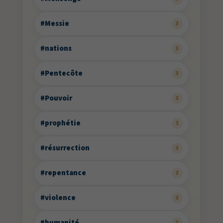
#Messie
3
#nations
3
#Pentecôte
3
#Pouvoir
3
#prophétie
3
#résurrection
3
#repentance
3
#violence
3
#humanité
3