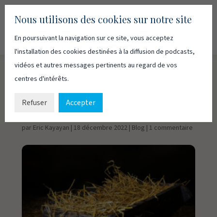
Nous utilisons des cookies sur notre site
En poursuivant la navigation sur ce site, vous acceptez
Recherc
Français
English
l'installation des cookies destinées à la diffusion de podcasts,
vidéos et autres messages pertinents au regard de vos
centres d'intérêts.
Une naissance pas
comme les autres
Refuser
Accepter
par
Eric Kayayan
|
18 décembre 2022
|
Blog
|
1 commentaire