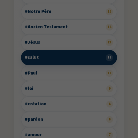
#Notre Père
15
#Ancien Testament
14
#Jésus
13
#salut
12
#Paul
11
#loi
9
#création
8
#pardon
8
#amour
7