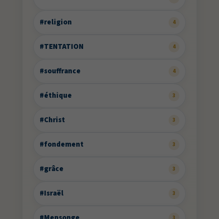
#religion
4
#TENTATION
4
#souffrance
4
#éthique
3
#Christ
3
#fondement
3
#grâce
3
#Israël
3
#Mensonge
3