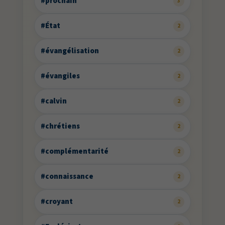
#prochain
3
#État
2
#évangélisation
2
#évangiles
2
#calvin
2
#chrétiens
2
#complémentarité
2
#connaissance
2
#croyant
2