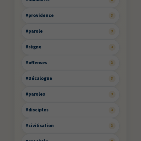
#providence
3
#parole
3
#régne
3
#offenses
3
#Décalogue
3
#paroles
3
#disciples
3
#civilisation
3