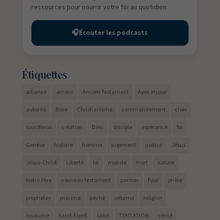
ressources pour nourrir votre foi au quotidien.
🎧
Écouter les podcasts
Étiquettes
alliance
amour
Ancien Testament
Apocalypse
autorité
Bible
Christianisme
commandement
croix
crucifixion
création
Dieu
disciple
espérance
foi
Genèse
histoire
homme
jugement
justice
Jésus
Jésus-Christ
Liberté
loi
monde
mort
nature
Notre Père
nouveau testament
pardon
Paul
prière
prophetes
psaume
péché
reforme
religion
royaume
Saint-Esprit
salut
TENTATION
vérité