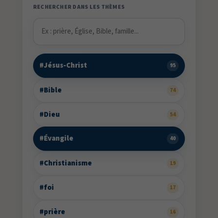
RECHERCHER DANS LES THÈMES
#Jésus-Christ
95
#Bible
74
#Dieu
54
#Évangile
40
#Christianisme
19
#foi
17
#prière
16