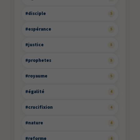
#disciple
5
#espérance
5
#justice
5
#prophetes
5
#royaume
5
#égalité
4
#crucifixion
4
#nature
4
#reforme
4