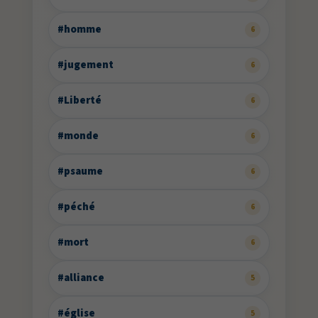
#homme
6
#jugement
6
#Liberté
6
#monde
6
#psaume
6
#péché
6
#mort
6
#alliance
5
#église
5