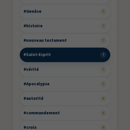
#Genèse
7
#histoire
7
#nouveau testament
7
#Saint-Esprit
7
#vérité
7
#Apocalypse
7
#autorité
6
#commandement
6
#croix
6