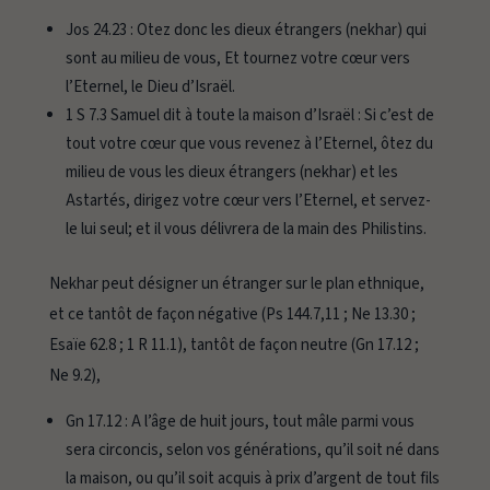
Jos 24.23 :
Otez donc les dieux étrangers (nekhar) qui
sont au milieu de vous, Et tournez votre cœur vers
l’Eternel, le Dieu d’Israël.
1 S 7.3
Samuel dit à toute la maison d’Israël : Si c’est de
tout votre cœur que vous revenez à l’Eternel, ôtez du
milieu de vous les dieux étrangers (nekhar) et les
Astartés, dirigez votre cœur vers l’Eternel, et servez-
le lui seul; et il vous délivrera de la main des Philistins.
Nekhar
peut désigner un étranger sur le plan ethnique,
et ce tantôt de façon négative (Ps 144.7,11 ; Ne 13.30 ;
Esaïe 62.8 ; 1 R 11.1), tantôt de façon neutre (Gn 17.12 ;
Ne 9.2),
Gn 17.12 :
A l’âge de huit jours, tout mâle parmi vous
sera circoncis, selon vos générations, qu’il soit né dans
la maison, ou qu’il soit acquis à prix d’argent de tout fils