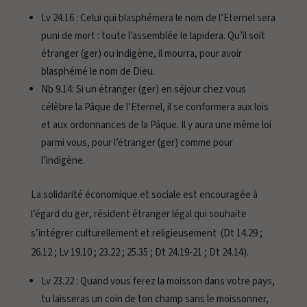
Lv 24.16 :
Celui qui blasphémera le nom de l’Eternel sera
puni de mort : toute l’assemblée le lapidera. Qu’il soit
étranger (ger) ou indigène, il mourra, pour avoir
blasphémé le nom de Dieu.
Nb 9.14:
Si un étranger (ger) en séjour chez vous
célèbre la Pâque de l’Eternel, il se conformera aux lois
et aux ordonnances de la Pâque. Il y aura une même loi
parmi vous, pour l’étranger (ger) comme pour
l’indigène.
La solidarité économique et sociale est encouragée à
l’égard du
ger
, résident étranger légal qui souhaite
s’intégrer culturellement et religieusement (Dt 14.29 ;
26.12 ; Lv 19.10 ; 23.22 ; 25.35 ; Dt 24.19-21 ; Dt 24.14).
Lv 23.22 :
Quand vous ferez la moisson dans votre pays,
tu laisseras un coin de ton champ sans le moissonner,