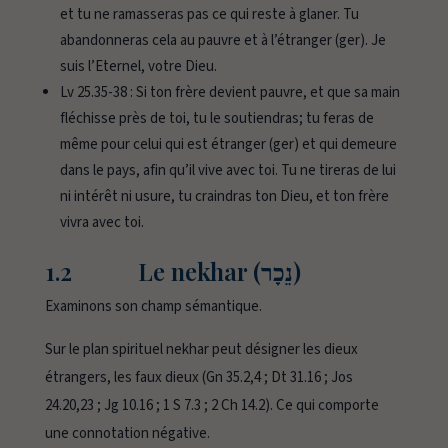
et tu ne ramasseras pas ce qui reste à glaner. Tu
abandonneras cela au pauvre et à l’étranger (ger). Je
suis l’Eternel, votre Dieu.
Lv 25.35-38 :
Si ton frère devient pauvre, et que sa main
fléchisse près de toi, tu le soutiendras; tu feras de
même pour celui qui est étranger (ger) et qui demeure
dans le pays, afin qu’il vive avec toi. Tu ne tireras de lui
ni intérêt ni usure, tu craindras ton Dieu, et ton frère
vivra avec toi.
1.2 Le nekhar (נֵכָר)
Examinons son champ sémantique.
Sur le plan spirituel
nekhar
peut désigner les dieux
étrangers, les faux dieux (Gn 35.2,4 ; Dt 31.16 ; Jos
24.20,23 ; Jg 10.16 ; 1 S 7.3 ; 2 Ch 14.2). Ce qui comporte
une connotation négative.