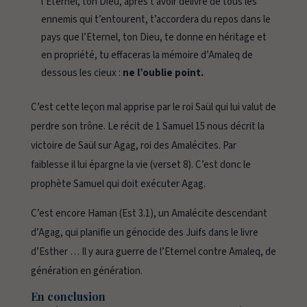
l’Eternel, ton Dieu, après t’avoir délivré de tous les
ennemis qui t’entourent, t’accordera du repos dans le
pays que l’Eternel, ton Dieu, te donne en héritage et
en propriété, tu effaceras la mémoire d’Amaleq de
dessous les cieux :
ne l’oublie point.
C’est cette leçon mal apprise par le roi Saül qui lui valut de
perdre son trône. Le récit de 1 Samuel 15 nous décrit la
victoire de Saül sur Agag, roi des Amalécites. Par
faiblesse il lui épargne la vie (verset 8). C’est donc le
prophète Samuel qui doit exécuter Agag.
C’est encore Haman (Est 3.1), un Amalécite descendant
d’Agag, qui planifie un génocide des Juifs dans le livre
d’Esther …
Il y aura guerre de l’Eternel contre Amaleq, de
génération en génération
.
En conclusion