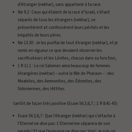
d’étranger (nekhar), sans appartenir à ta race.
Ne 9.2 :
Ceux qui étaient de la race d’Israël, s’étant
séparés de tous les étrangers (nekhar), se
présentèrent et confessèrent leurs péchés et les
iniquités de leurs pères.
Ne 13.30 :
Je les purifiai de tout étranger (nekhar), et je
remis en vigueur ce que devaient observer les
sacrificateurs et les Lévites, chacun dans sa fonction,
1 R 11.1 :
Le roi Salomon aima beaucoup de femmes
étrangères (nekhar) – outre la fille de Pharaon – : des
Moabites, des Ammonites, des Édomites, des
Sidoniennes, des Hittites.
tantôt de façon très positive (Esaïe 56.3,6,7 ; :1 R 8.41-43)
Esaïe 56.3,6,7 :
Que l’étranger (nekhar) qui s’attache à
l’Eternel ne dise pas: L’Eternel me séparera de son
peuple ! Et que l’eunuque ne dise pas: Voici, je suis un