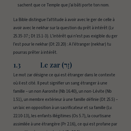
sachent que ce Temple que j’ai bâti porte ton nom.
La Bible distingue l’attitude à avoir avec le
ger
de celle à
avoir avec le
nekhar
sur la question du prêt à intérêt (Lv
25.35-37 ; Dt 15.1-3). L’intérêt qui n’est pas exigible du
ger
l’est pour le
nekhar
(Dt 23.20) :
A l’étranger (nekhar) tu
pourras prêter à intérêt.
1.3 Le zar (זָר)
Le mot
zar
désigne ce qui est étranger dans le contexte
où il est cité. Il peut signifier un sang étranger à une
famille – un non Aaronite (Nb 16.40), un non-Lévite (Nb
1.51), un membre extérieur à une famille définie (Dt 25.5) –
un laïc en opposition à un sacrificateur et sa famille (Lv.
22.10-13), les enfants illégitimes (Os 5.7), la courtisane
assimilée à une étrangère (Pr 2.16), ce qui est profane par