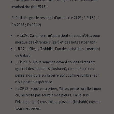
involontaire (Nb 35.15).
Enfin il désigne le résident d’un lieu (Lv 25.23 ; 1 R 17.1 ; 1
Ch 29.15 ; Ps 39.12).
Lv 25.23 :
Car la terre m’appartient et vous n’êtes pour
moi que des étrangers (ger) et des hôtes (toshabh).
1 R 17.1 :
Elie, le Tishbite, l’un des habitants (toshabh)
de Galaad.
1 Ch 29.15 :
Nous sommes devant toi des étrangers
(ger) et des habitants (toshabh), comme tous nos
pères; nos jours sur la terre sont comme l’ombre, et il
n’y a point d’espérance.
Ps 39.12 :
Ecoute ma prière, Yahvé, prête l’oreille à mon
cri, ne reste pas sourd à mes pleurs. Car je suis
l’étranger (ger) chez toi, un passant (toshabh) comme
tous mes pères.