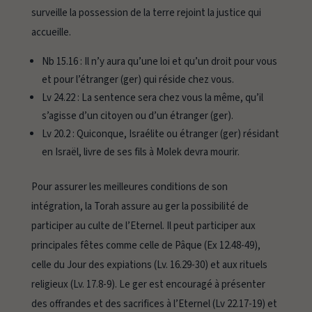
surveille la possession de la terre rejoint la justice qui
accueille.
Nb 15.16 :
Il n’y aura qu’une loi et qu’un droit pour vous
et pour l’étranger (ger) qui réside chez vous.
Lv 24.22 :
La sentence sera chez vous la même, qu’il
s’agisse d’un citoyen ou d’un étranger (ger).
Lv 20.2 :
Quiconque, Israélite ou étranger (ger) résidant
en Israël, livre de ses fils à Molek devra mourir.
Pour assurer les meilleures conditions de son
intégration, la Torah assure au
ger
la possibilité de
participer au culte de l’Eternel. Il peut participer aux
principales fêtes comme celle de Pâque (Ex 12.48-49),
celle du Jour des expiations (Lv. 16.29-30) et aux rituels
religieux (Lv. 17.8-9). Le
ger
est encouragé à présenter
des offrandes et des sacrifices à l’Eternel (Lv 22.17-19) et