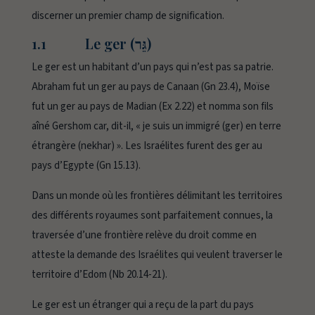
discerner un premier champ de signification.
1.1 Le ger (גֵּר)
Le
ger
est un habitant d’un pays qui n’est pas sa patrie.
Abraham fut un
ger
au pays de Canaan (Gn 23.4), Moïse
fut un
ger
au pays de Madian (Ex 2.22) et nomma son fils
aîné
Gershom
car, dit-il, « je suis un immigré (
ger
) en terre
étrangère (
nekhar
) ». Les Israélites furent des
ger
au
pays d’Egypte (Gn 15.13).
Dans un monde où les frontières délimitant les territoires
des différents royaumes sont parfaitement connues, la
traversée d’une frontière relève du droit comme en
atteste la demande des Israélites qui veulent traverser le
territoire d’Edom (Nb 20.14-21).
Le
ger
est un étranger qui a reçu de la part du pays