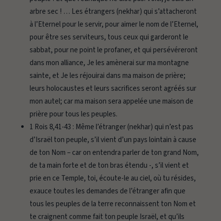
arbre sec ! … Les étrangers (nekhar) qui s’attacheront
à l’Eternel pour le servir, pour aimer le nom de l’Eternel,
pour être ses serviteurs, tous ceux qui garderont le
sabbat, pour ne point le profaner, et qui persévéreront
dans mon alliance, Je les amènerai sur ma montagne
sainte, et Je les réjouirai dans ma maison de prière;
leurs holocaustes et leurs sacrifices seront agréés sur
mon autel; car ma maison sera appelée une maison de
prière pour tous les peuples.
1 Rois 8,41-43 :
Même l’étranger (nekhar) qui n’est pas
d’Israël ton peuple, s’il vient d’un pays lointain à cause
de ton Nom – car on entendra parler de ton grand Nom,
de ta main forte et de ton bras étendu -, s’il vient et
prie en ce Temple, toi, écoute-le au ciel, où tu résides,
exauce toutes les demandes de l’étranger afin que
tous les peuples de la terre reconnaissent ton Nom et
te craignent comme fait ton peuple Israël, et qu’ils