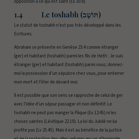
opposition à ce qui est saint (Ex 30.9).
1.4 Le toshabh (תּוֹשָׁב)
Le statut de
toshabh
n’est pas très développé dans les
Ecritures.
Abraham se présente en Genèse 23.4 comme étranger
(
ger
) et habitant (
toshabh
) parmi les fils de Heth :
Je suis
étranger (ger) et habitant (toshabh) parmi vous; donnez-
moi la possession d’un sépulcre chez vous, pour enterrer
mon mort et l’ôter de devant moi.
Il est possible que son sens se rapproche de celui de
ger
avec l’idée d’un séjour passager et non définitif. Le
toshabh
ne peut pas manger la Pâque (Ex 12.45) ni les
choses saintes (Lévitique 22.10). La loi du Jubilé ne lui
profite pas (Lv 25.45). Mais il est au bénéfice de la justice
et de la protection des villes refuges en cas d’homicide