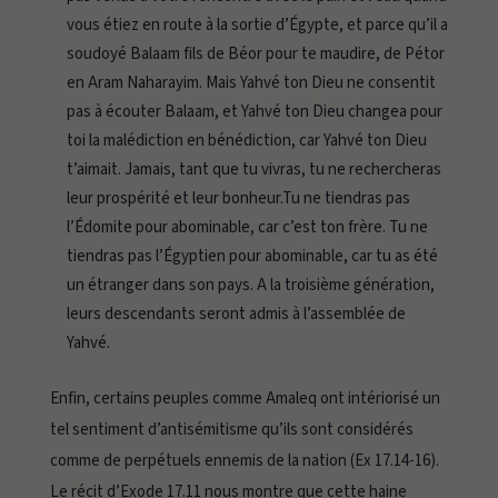
vous étiez en route à la sortie d’Égypte, et parce qu’il a
soudoyé Balaam fils de Béor pour te maudire, de Pétor
en Aram Naharayim. Mais Yahvé ton Dieu ne consentit
pas à écouter Balaam, et Yahvé ton Dieu changea pour
toi la malédiction en bénédiction, car Yahvé ton Dieu
t’aimait. Jamais, tant que tu vivras, tu ne rechercheras
leur prospérité et leur bonheur.Tu ne tiendras pas
l’Édomite pour abominable, car c’est ton frère. Tu ne
tiendras pas l’Égyptien pour abominable, car tu as été
un étranger dans son pays. A la troisième génération,
leurs descendants seront admis à l’assemblée de
Yahvé.
Enfin, certains peuples comme Amaleq ont intériorisé un
tel sentiment d’antisémitisme qu’ils sont considérés
comme de perpétuels ennemis de la nation (Ex 17.14-16).
Le récit d’Exode 17.11 nous montre que cette haine