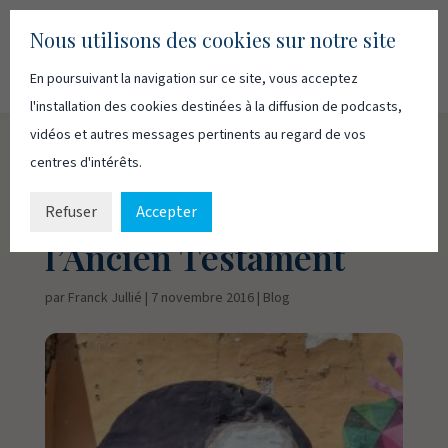
Nous utilisons des cookies sur notre site
En poursuivant la navigation sur ce site, vous acceptez
Recherc
Français
English
l'installation des cookies destinées à la diffusion de podcasts,
vidéos et autres messages pertinents au regard de vos
centres d'intérêts.
Le statut de l’étranger
et du migrant dans
Refuser
Accepter
l’Ancien Testament
par
Franck Jullié
|
7 novembre 2016
|
Blog