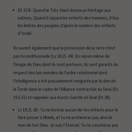
Dt 32.8 :
Quand le Très-Haut donna un héritage aux
nations, Quand il sépara les enfants des hommes, Il fixa
les limites des peuples d’après le nombre des enfants
d’Israël
.
Ils savent également que la possession de la terre n’est
pas inconditionnelle (Lv 18.21-24). En raison même de
l’image de Dieu dont ils sont porteurs, ils sont garants du
respect des lois morales de l’ordre créationnel dont
l’intelligence a été puissamment revigorée par le don de
la Torah dans le cadre de l’Alliance contractée au Sinaï (Ex
19 à 31) et rappelée aux monts Garizim et Ebal (Dt 28).
Lv 18.21-26 :
Tu ne livreras aucun de tes enfants pour le
faire passer à Molek, et tu ne profaneras pas ainsi le
nom de ton Dieu. Je suis l’Eternel. Tu ne coucheras pas