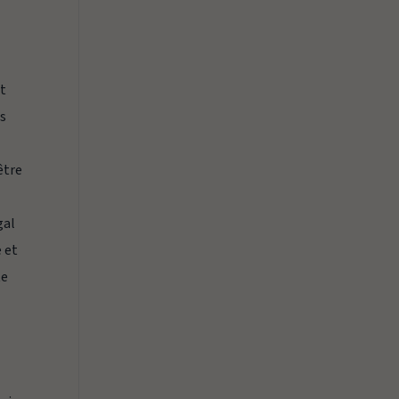
st
us
être
gal
 et
te