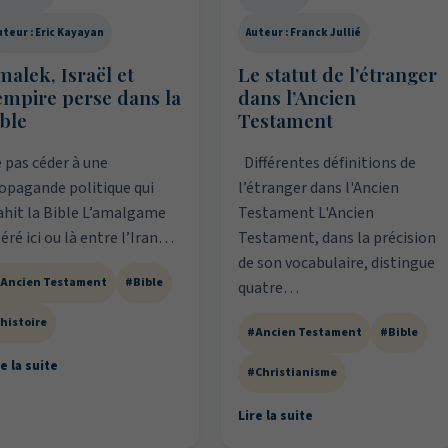
uteur : Eric Kayayan
Auteur : Franck Jullié
malek, Israël et
Le statut de l’étranger
’empire perse dans la
dans l’Ancien
ible
Testament
 pas céder à une
Différentes définitions de
opagande politique qui
l’étranger dans l'Ancien
ahit la Bible L’amalgame
Testament L'Ancien
éré ici ou là entre l’Iran…
Testament, dans la précision
de son vocabulaire, distingue
Ancien Testament
#Bible
quatre…
histoire
#Ancien Testament
#Bible
e la suite
#Christianisme
Lire la suite