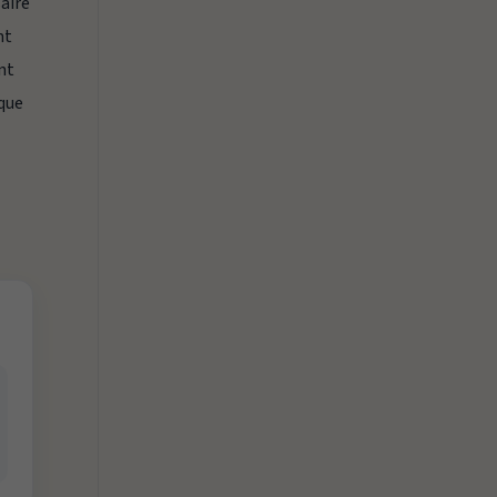
saire
nt
nt
 que