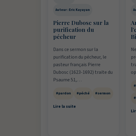
Auteur : Eric Kayayan
A
Pierre Dubosc sur la
A
purification du
l
pécheur
B
Dans ce sermon sur la
Ne
purification du pécheur, le
pr
pasteur français Pierre
tr
Dubosc (1623-1692) traite du
op
Psaume 51,…
#
#pardon
#péché
#sermon
#
Lire la suite
Lir