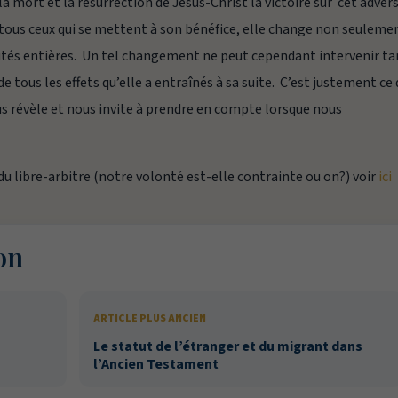
la mort et la résurrection de Jésus-Christ la victoire sur cet adver
de tous ceux qui se mettent à son bénéfice, elle change non seuleme
autés entières. Un tel changement ne peut cependant intervenir ta
de tous les effets qu’elle a entraînés à sa suite. C’est justement ce
us révèle et nous invite à prendre en compte lorsque nous
 du libre-arbitre (notre volonté est-elle contrainte ou on?) voir
ici
on
ARTICLE PLUS ANCIEN
Le statut de l’étranger et du migrant dans
l’Ancien Testament