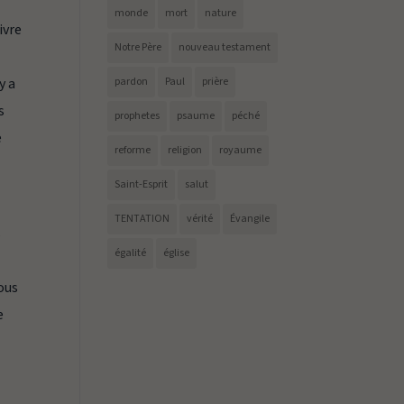
monde
mort
nature
ivre
Notre Père
nouveau testament
y a
pardon
Paul
prière
s
prophetes
psaume
péché
e
reforme
religion
royaume
Saint-Esprit
salut
TENTATION
vérité
Évangile
s
égalité
église
vous
e