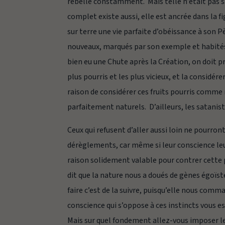
rebelle constamment. Mais telle n’était pas s
complet existe aussi, elle est ancrée dans la fi
sur terre une vie parfaite d’obéissance à son
nouveaux, marqués par son exemple et habités pa
bien eu une Chute après la Création, on doit 
plus pourris et les plus vicieux, et la considé
raison de considérer ces fruits pourris com
parfaitement naturels. D’ailleurs, les satanis
Ceux qui refusent d’aller aussi loin ne pourron
dérèglements, car même si leur conscience leu
raison solidement valable pour contrer cette p
dit que la nature nous a doués de gènes égoïstes
faire c’est de la suivre, puisqu’elle nous com
conscience qui s’oppose à ces instincts vous es
Mais sur quel fondement allez-vous imposer les