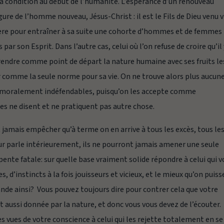
a condition au début de l’humanité. L’espérance d’un renouveau
gure de l’homme nouveau, Jésus-Christ : il est le Fils de Dieu venu v
 Père pour entraîner à sa suite une cohorte d’hommes et de femmes
r son Esprit. Dans l’autre cas, celui où l’on refuse de croire qu’il 
prendre comme point de départ la nature humaine avec ses fruits le
rer comme la seule norme pour sa vie. On ne trouve alors plus aucun
me moralement indéfendables, puisqu’on les accepte comme
tes ne disent et ne pratiquent pas autre chose.
t jamais empêcher qu’à terme on en arrive à tous les excès, tous le
r parle intérieurement, ils ne pourront jamais amener une seule
ente fatale: sur quelle base vraiment solide répondre à celui qui 
, d’instincts à la fois jouisseurs et vicieux, et le mieux qu’on puiss
mande ainsi? Vous pouvez toujours dire pour contrer cela que votre
t aussi donnée par la nature, et donc vous vous devez de l’écouter.
 vues de votre conscience à celui qui les rejette totalement en se