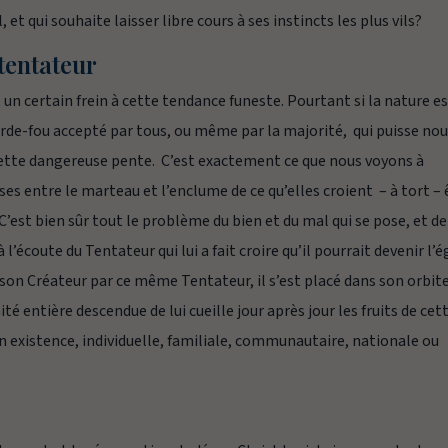
 et qui souhaite laisser libre cours à ses instincts les plus vils?
tentateur
n certain frein à cette tendance funeste. Pourtant si la nature e
garde-fou accepté par tous, ou même par la majorité, qui puisse no
ette dangereuse pente. C’est exactement ce que nous voyons à
s entre le marteau et l’enclume de ce qu’elles croient – à tort – 
 C’est bien sûr tout le problème du bien et du mal qui se pose, et de
l’écoute du Tentateur qui lui a fait croire qu’il pourrait devenir l’é
son Créateur par ce même Tentateur, il s’est placé dans son orbite
ité entière descendue de lui cueille jour après jour les fruits de cet
n existence, individuelle, familiale, communautaire, nationale ou