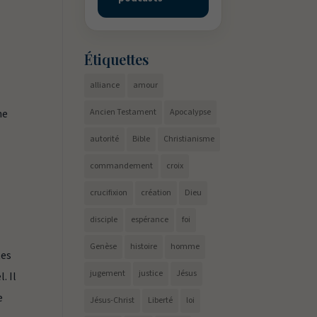
Étiquettes
alliance
amour
ne
Ancien Testament
Apocalypse
autorité
Bible
Christianisme
commandement
croix
crucifixion
création
Dieu
disciple
espérance
foi
Genèse
histoire
homme
tes
jugement
justice
Jésus
. Il
e
Jésus-Christ
Liberté
loi