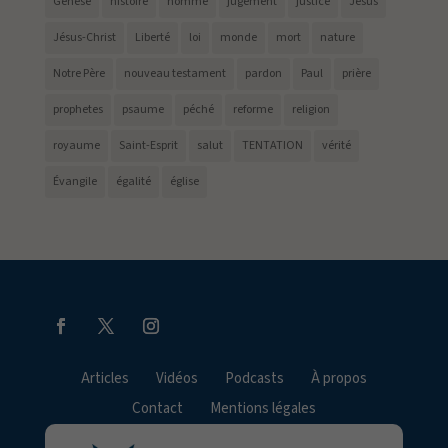
Genèse
histoire
homme
jugement
justice
Jésus
Jésus-Christ
Liberté
loi
monde
mort
nature
Notre Père
nouveau testament
pardon
Paul
prière
prophetes
psaume
péché
reforme
religion
royaume
Saint-Esprit
salut
TENTATION
vérité
Évangile
égalité
église
Articles
Vidéos
Podcasts
À propos
Contact
Mentions légales