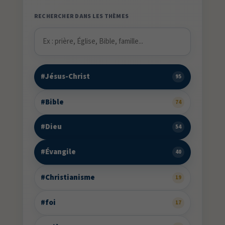
RECHERCHER DANS LES THÈMES
#Jésus-Christ
95
#Bible
74
#Dieu
54
#Évangile
40
#Christianisme
19
#foi
17