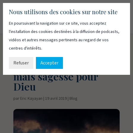
Nous utilisons des cookies sur notre site
En poursuivant la navigation sur ce site, vous acceptez
Recherc
Français
English
l'installation des cookies destinées à la diffusion de podcasts,
vidéos et autres messages pertinents au regard de vos
centres d'intérêts.
Pâques et la Croix :
Folie pour les hommes
Refuser
Accepter
mais sagesse pour
Dieu
par
Eric Kayayan
|
19 avril 2019
|
Blog