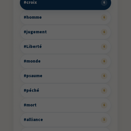
#croix
6
#homme
6
#jugement
6
#Liberté
6
#monde
6
#psaume
6
#péché
6
#mort
6
#alliance
5