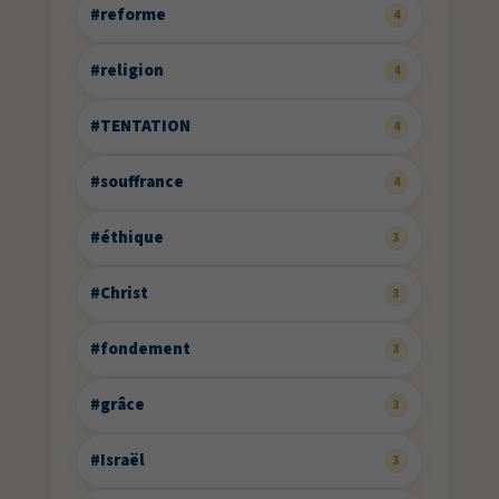
#reforme
4
#religion
4
#TENTATION
4
#souffrance
4
#éthique
3
#Christ
3
#fondement
3
#grâce
3
#Israël
3