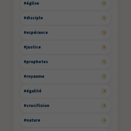
#église
5
#disciple
5
#espérance
5
#justice
5
#prophetes
5
#royaume
5
#égalité
4
#crucifixion
4
#nature
4