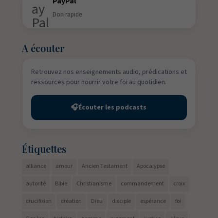
PayPal
Don rapide
A écouter
Retrouvez nos enseignements audio, prédications et
ressources pour nourrir votre foi au quotidien.
🎧
Écouter les podcasts
Étiquettes
alliance
amour
Ancien Testament
Apocalypse
autorité
Bible
Christianisme
commandement
croix
crucifixion
création
Dieu
disciple
espérance
foi