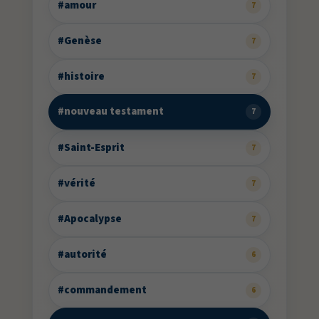
#amour
7
#Genèse
7
#histoire
7
#nouveau testament
7
#Saint-Esprit
7
#vérité
7
#Apocalypse
7
#autorité
6
#commandement
6