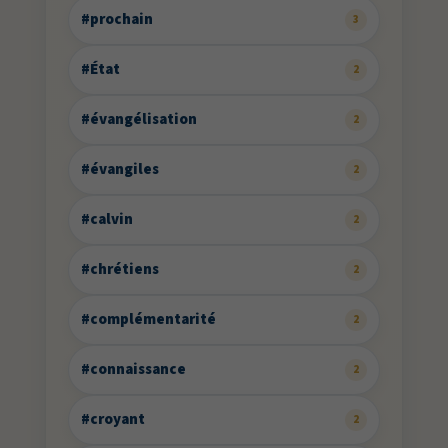
#prochain
3
#État
2
#évangélisation
2
#évangiles
2
#calvin
2
#chrétiens
2
#complémentarité
2
#connaissance
2
#croyant
2