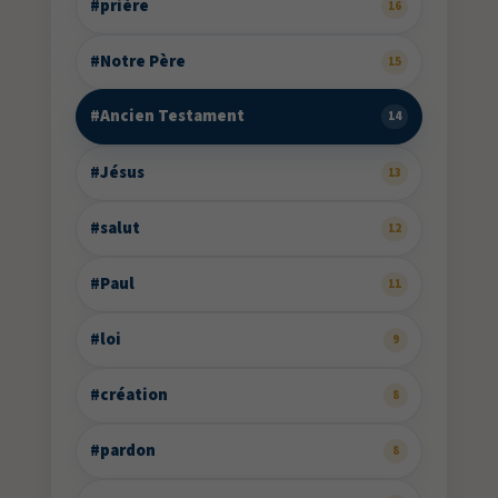
#prière
16
#Notre Père
15
#Ancien Testament
14
#Jésus
13
#salut
12
#Paul
11
#loi
9
#création
8
#pardon
8