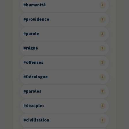
#humanité
3
#providence
3
#parole
3
#régne
3
#offenses
3
#Décalogue
3
#paroles
3
#disciples
3
#civilisation
3