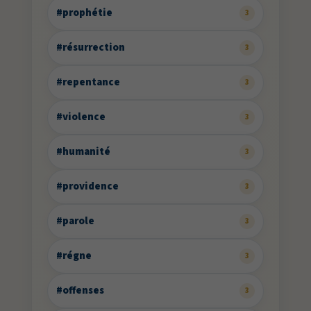
#prophétie
3
#résurrection
3
#repentance
3
#violence
3
#humanité
3
#providence
3
#parole
3
#régne
3
#offenses
3