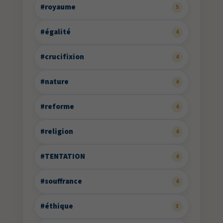
#royaume
5
#égalité
4
#crucifixion
4
#nature
4
#reforme
4
#religion
4
#TENTATION
4
#souffrance
4
#éthique
3