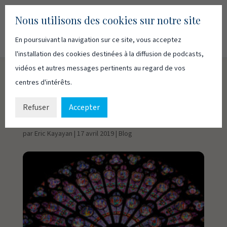
Nous utilisons des cookies sur notre site
En poursuivant la navigation sur ce site, vous acceptez
Recherc
Français
English
l'installation des cookies destinées à la diffusion de podcasts,
vidéos et autres messages pertinents au regard de vos
centres d'intérêts.
Un édifice
indestructible
Refuser
Accepter
par
Eric Kayayan
|
17 avril 2019
|
Blog