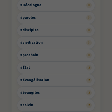
#Décalogue
3
#paroles
3
#disciples
3
#civilisation
3
#prochain
3
#État
2
#évangélisation
2
#évangiles
2
#calvin
2