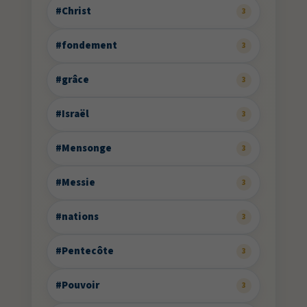
#Christ
3
#fondement
3
#grâce
3
#Israël
3
#Mensonge
3
#Messie
3
#nations
3
#Pentecôte
3
#Pouvoir
3