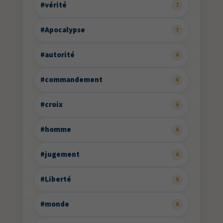
#vérité
7
#Apocalypse
7
#autorité
6
#commandement
6
#croix
6
#homme
6
#jugement
6
#Liberté
6
#monde
6