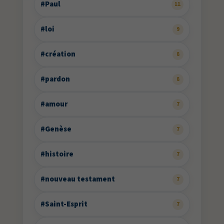
#Paul
11
#loi
9
#création
8
#pardon
8
#amour
7
#Genèse
7
#histoire
7
#nouveau testament
7
#Saint-Esprit
7