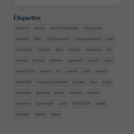
Étiquettes
alliance
amour
Ancien Testament
Apocalypse
autorité
Bible
Christianisme
commandement
croix
crucifixion
création
Dieu
disciple
espérance
foi
Genèse
histoire
homme
jugement
justice
Jésus
Jésus-Christ
Liberté
loi
monde
mort
nature
Notre Père
nouveau testament
pardon
Paul
prière
prophetes
psaume
péché
reforme
religion
royaume
Saint-Esprit
salut
TENTATION
vérité
Évangile
égalité
église