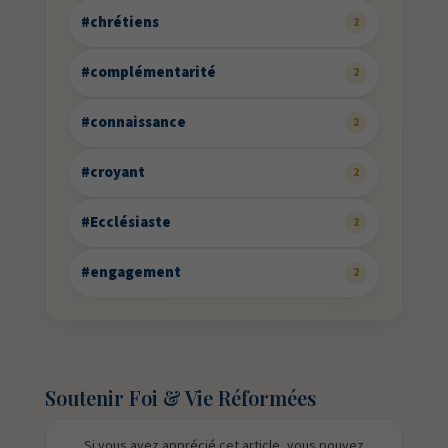
#chrétiens
2
#complémentarité
2
#connaissance
2
#croyant
2
#Ecclésiaste
2
#engagement
2
Soutenir Foi & Vie Réformées
Si vous avez apprécié cet article, vous pouvez