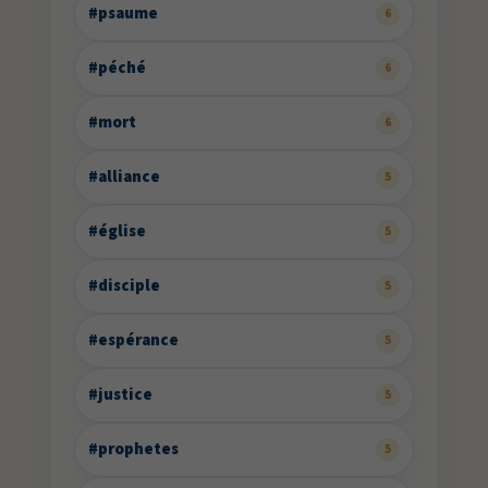
#psaume
6
#péché
6
#mort
6
#alliance
5
#église
5
#disciple
5
#espérance
5
#justice
5
#prophetes
5