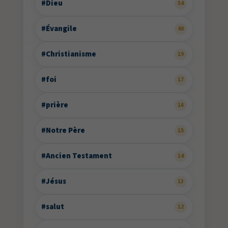
#Dieu
54
#Évangile
40
#Christianisme
19
#foi
17
#prière
16
#Notre Père
15
#Ancien Testament
14
#Jésus
13
#salut
12