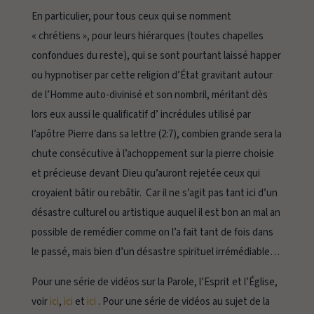
En particulier, pour tous ceux qui se nomment
« chrétiens », pour leurs hiérarques (toutes chapelles
confondues du reste), qui se sont pourtant laissé happer
ou hypnotiser par cette religion d’État gravitant autour
de l’Homme auto-divinisé et son nombril, méritant dès
lors eux aussi le qualificatif d’
incrédules
utilisé par
l’apôtre Pierre dans sa lettre (2:7), combien grande sera la
chute consécutive à l’achoppement sur la pierre choisie
et précieuse devant Dieu qu’auront rejetée ceux qui
croyaient bâtir ou rebâtir. Car il ne s’agit pas tant ici d’un
désastre culturel ou artistique auquel il est bon an mal an
possible de remédier comme on l’a fait tant de fois dans
le passé, mais bien d’un désastre spirituel irrémédiable…
Pour une série de vidéos sur la Parole, l’Esprit et l’Église,
voir
ici
,
ici
et
ici
. Pour une série de vidéos au sujet de la