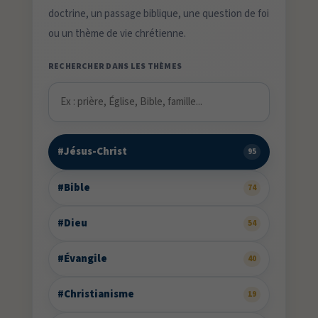
doctrine, un passage biblique, une question de foi
ou un thème de vie chrétienne.
RECHERCHER DANS LES THÈMES
#Jésus-Christ
95
#Bible
74
#Dieu
54
#Évangile
40
#Christianisme
19