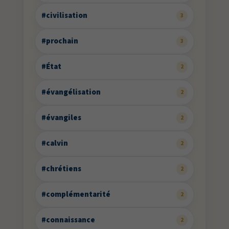
#civilisation
3
#prochain
3
#État
2
#évangélisation
2
#évangiles
2
#calvin
2
#chrétiens
2
#complémentarité
2
#connaissance
2