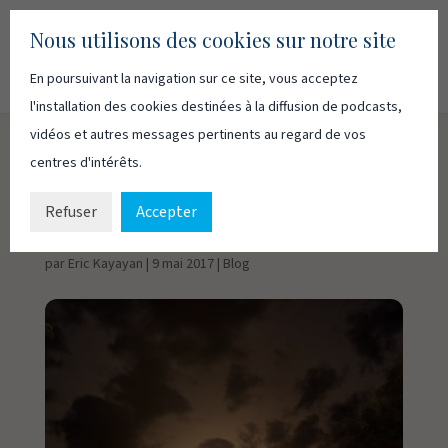
Nous utilisons des cookies sur notre site
En poursuivant la navigation sur ce site, vous acceptez
Recherc
Français
English
l'installation des cookies destinées à la diffusion de podcasts,
vidéos et autres messages pertinents au regard de vos
centres d'intérêts.
En marche avec
l’Emmanuel de Dieu
Refuser
Accepter
par
Eric Kayayan
|
9 mai 2017
|
Blog