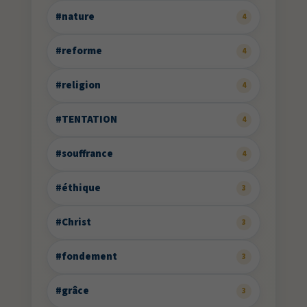
#nature
4
#reforme
4
#religion
4
#TENTATION
4
#souffrance
4
#éthique
3
#Christ
3
#fondement
3
#grâce
3