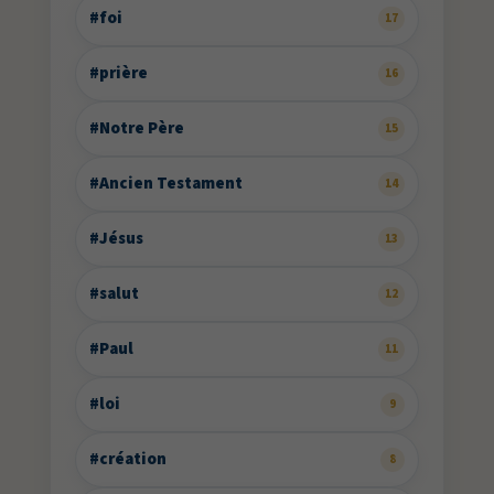
#foi
17
#prière
16
#Notre Père
15
#Ancien Testament
14
#Jésus
13
#salut
12
#Paul
11
#loi
9
#création
8