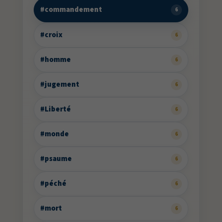
#commandement
6
#croix
6
#homme
6
#jugement
6
#Liberté
6
#monde
6
#psaume
6
#péché
6
#mort
6