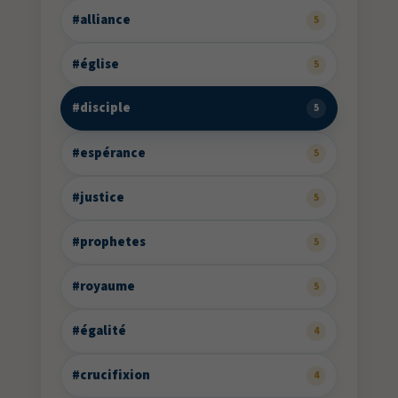
#alliance
5
#église
5
#disciple
5
#espérance
5
#justice
5
#prophetes
5
#royaume
5
#égalité
4
#crucifixion
4