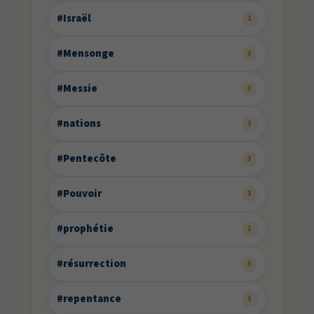
#Israël
3
#Mensonge
3
#Messie
3
#nations
3
#Pentecôte
3
#Pouvoir
3
#prophétie
3
#résurrection
3
#repentance
3