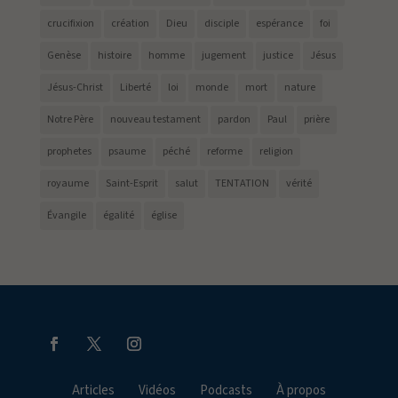
crucifixion
création
Dieu
disciple
espérance
foi
Genèse
histoire
homme
jugement
justice
Jésus
Jésus-Christ
Liberté
loi
monde
mort
nature
Notre Père
nouveau testament
pardon
Paul
prière
prophetes
psaume
péché
reforme
religion
royaume
Saint-Esprit
salut
TENTATION
vérité
Évangile
égalité
église
Articles
Vidéos
Podcasts
À propos