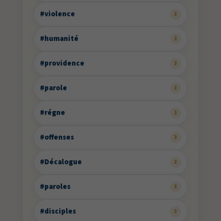
#violence
3
#humanité
3
#providence
3
#parole
3
#régne
3
#offenses
3
#Décalogue
3
#paroles
3
#disciples
3