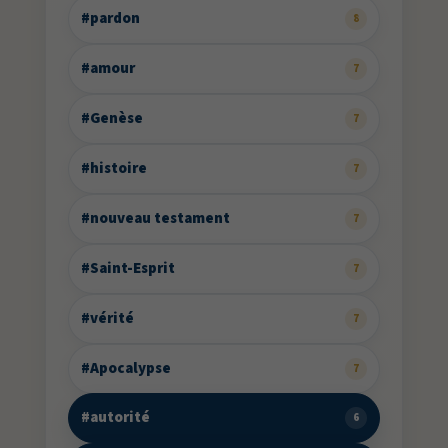
#pardon
8
#amour
7
#Genèse
7
#histoire
7
#nouveau testament
7
#Saint-Esprit
7
#vérité
7
#Apocalypse
7
#autorité
6