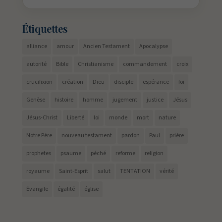
Étiquettes
alliance
amour
Ancien Testament
Apocalypse
autorité
Bible
Christianisme
commandement
croix
crucifixion
création
Dieu
disciple
espérance
foi
Genèse
histoire
homme
jugement
justice
Jésus
Jésus-Christ
Liberté
loi
monde
mort
nature
Notre Père
nouveau testament
pardon
Paul
prière
prophetes
psaume
péché
reforme
religion
royaume
Saint-Esprit
salut
TENTATION
vérité
Évangile
égalité
église