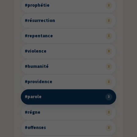
#prophétie
3
#résurrection
3
#repentance
3
#violence
3
#humanité
3
#providence
3
#parole
3
#régne
3
#offenses
3