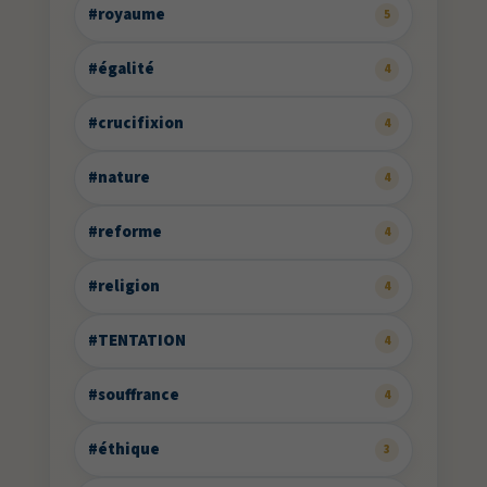
#royaume
5
#égalité
4
#crucifixion
4
#nature
4
#reforme
4
#religion
4
#TENTATION
4
#souffrance
4
#éthique
3