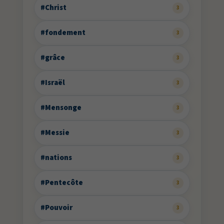
#Christ
3
#fondement
3
#grâce
3
#Israël
3
#Mensonge
3
#Messie
3
#nations
3
#Pentecôte
3
#Pouvoir
3