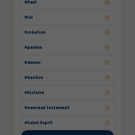
#Paul
11
#loi
9
#création
8
#pardon
8
#amour
7
#Genèse
7
#histoire
7
#nouveau testament
7
#Saint-Esprit
7