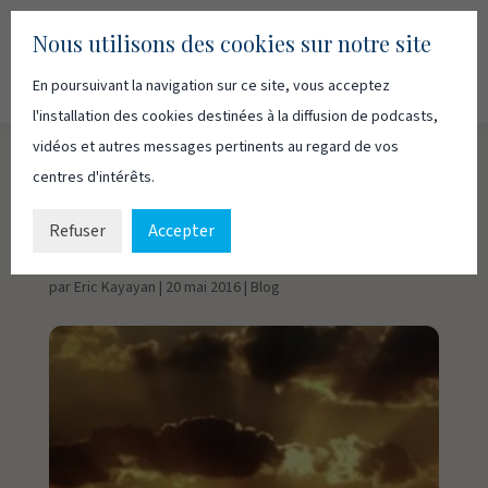
Nous utilisons des cookies sur notre site
En poursuivant la navigation sur ce site, vous acceptez
Recherc
Français
English
l'installation des cookies destinées à la diffusion de podcasts,
vidéos et autres messages pertinents au regard de vos
centres d'intérêts.
Au commencement
était la Parole
Refuser
Accepter
par
Eric Kayayan
|
20 mai 2016
|
Blog