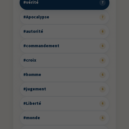
#vérité
7
#Apocalypse
7
#autorité
6
#commandement
6
#croix
6
#homme
6
#jugement
6
#Liberté
6
#monde
6