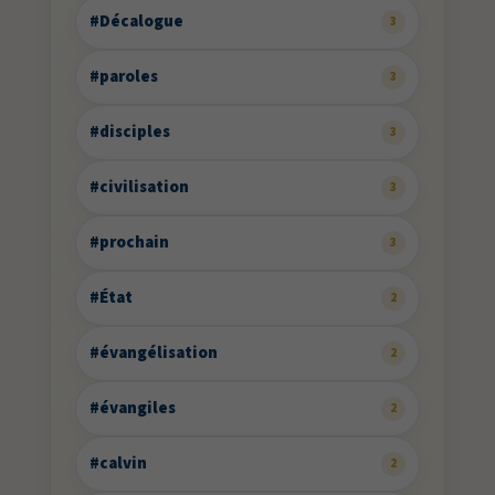
#Décalogue
3
#paroles
3
#disciples
3
#civilisation
3
#prochain
3
#État
2
#évangélisation
2
#évangiles
2
#calvin
2