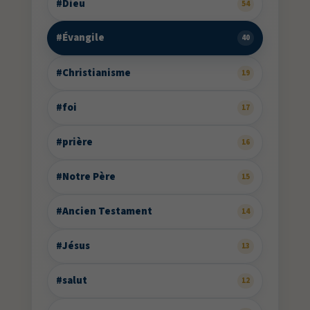
#Dieu
54
#Évangile
40
#Christianisme
19
#foi
17
#prière
16
#Notre Père
15
#Ancien Testament
14
#Jésus
13
#salut
12