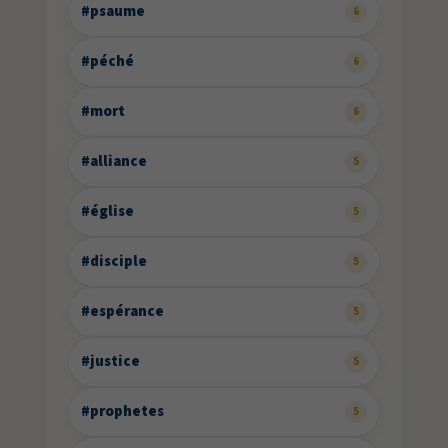
#psaume
6
#péché
6
#mort
6
#alliance
5
#église
5
#disciple
5
#espérance
5
#justice
5
#prophetes
5