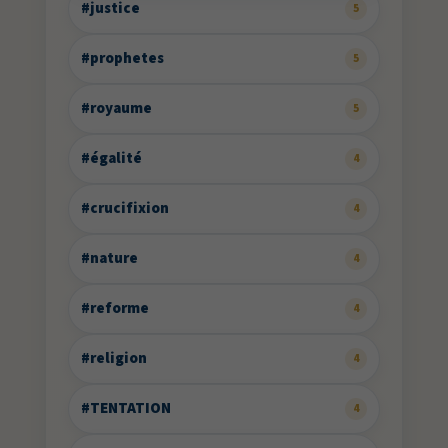
#justice
5
#prophetes
5
#royaume
5
#égalité
4
#crucifixion
4
#nature
4
#reforme
4
#religion
4
#TENTATION
4