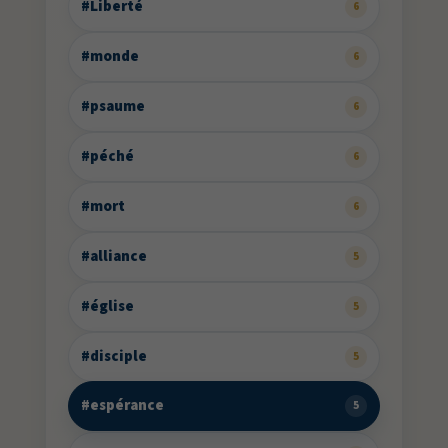
#Liberté
6
#monde
6
#psaume
6
#péché
6
#mort
6
#alliance
5
#église
5
#disciple
5
#espérance
5