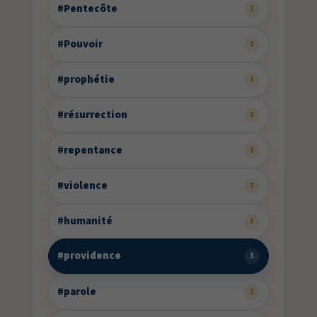
#Pentecôte
3
#Pouvoir
3
#prophétie
3
#résurrection
3
#repentance
3
#violence
3
#humanité
3
#providence
3
#parole
3