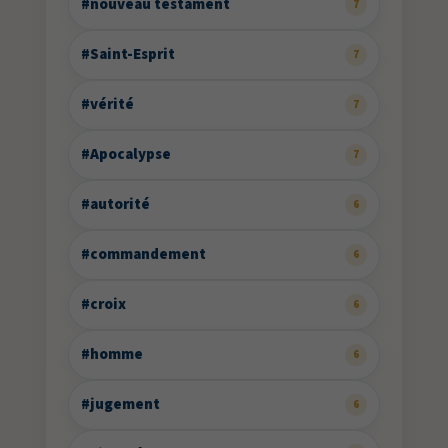
#nouveau testament
7
#Saint-Esprit
7
#vérité
7
#Apocalypse
7
#autorité
6
#commandement
6
#croix
6
#homme
6
#jugement
6