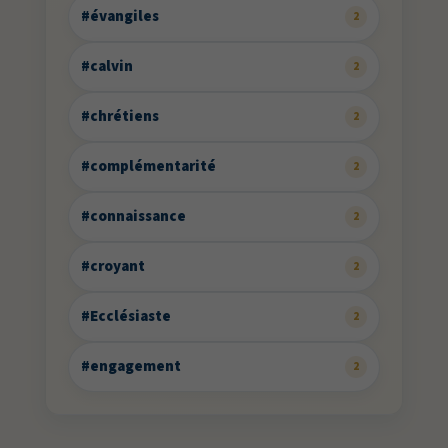
#évangiles
2
#calvin
2
#chrétiens
2
#complémentarité
2
#connaissance
2
#croyant
2
#Ecclésiaste
2
#engagement
2