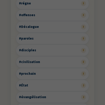
#régne
3
#offenses
3
#Décalogue
3
#paroles
3
#disciples
3
#civilisation
3
#prochain
3
#État
2
#évangélisation
2