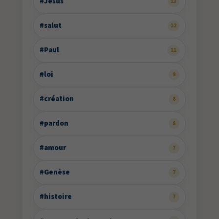
#Jésus
13
#salut
12
#Paul
11
#loi
9
#création
8
#pardon
8
#amour
7
#Genèse
7
#histoire
7