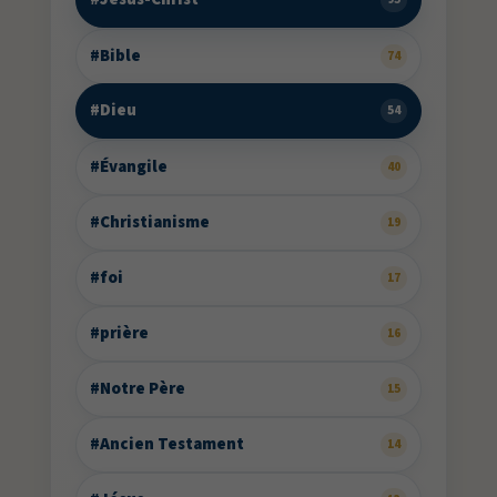
#Bible
74
#Dieu
54
#Évangile
40
#Christianisme
19
#foi
17
#prière
16
#Notre Père
15
#Ancien Testament
14