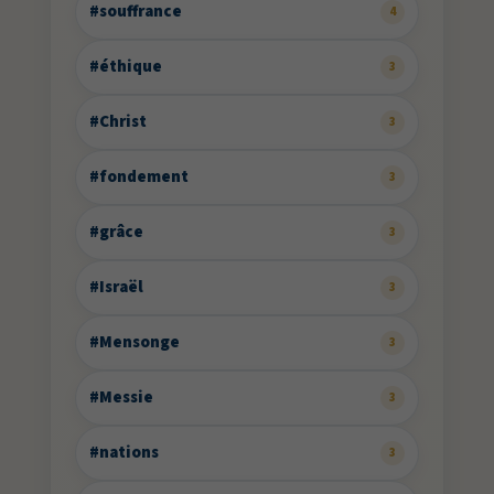
#souffrance
4
#éthique
3
#Christ
3
#fondement
3
#grâce
3
#Israël
3
#Mensonge
3
#Messie
3
#nations
3