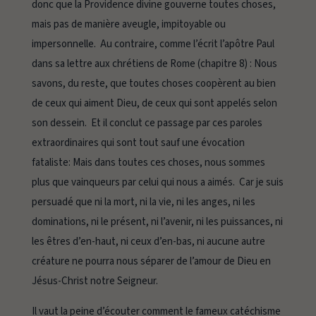
donc que la Providence divine gouverne toutes choses,
mais pas de manière aveugle, impitoyable ou
impersonnelle. Au contraire, comme l’écrit l’apôtre Paul
dans sa lettre aux chrétiens de Rome (chapitre 8) :
Nous
savons, du reste, que toutes choses coopèrent au bien
de ceux qui aiment Dieu, de ceux qui sont appelés selon
son dessein
. Et il conclut ce passage par ces paroles
extraordinaires qui sont tout sauf une évocation
fataliste:
Mais dans toutes ces choses, nous sommes
plus que vainqueurs par celui qui nous a aimés. Car je suis
persuadé que ni la mort, ni la vie, ni les anges, ni les
dominations, ni le présent, ni l’avenir, ni les puissances, ni
les êtres d’en-haut, ni ceux d’en-bas, ni aucune autre
créature ne pourra nous séparer de l’amour de Dieu en
Jésus-Christ notre Seigneur.
Il vaut la peine d’écouter comment le fameux catéchisme