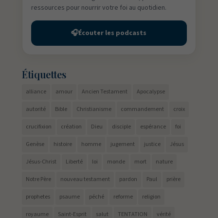
ressources pour nourrir votre foi au quotidien.
🎧
Écouter les podcasts
Étiquettes
alliance
amour
Ancien Testament
Apocalypse
autorité
Bible
Christianisme
commandement
croix
crucifixion
création
Dieu
disciple
espérance
foi
Genèse
histoire
homme
jugement
justice
Jésus
Jésus-Christ
Liberté
loi
monde
mort
nature
Notre Père
nouveau testament
pardon
Paul
prière
prophetes
psaume
péché
reforme
religion
royaume
Saint-Esprit
salut
TENTATION
vérité