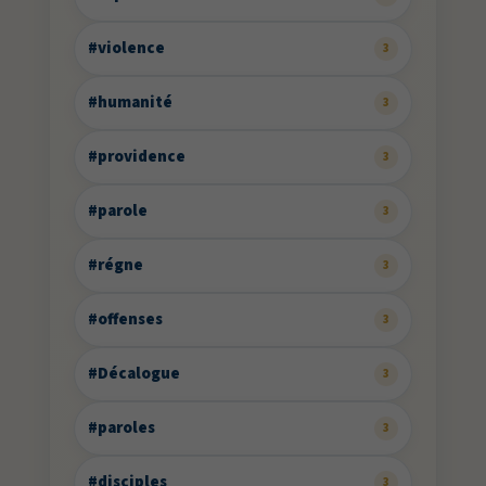
#violence
3
#humanité
3
#providence
3
#parole
3
#régne
3
#offenses
3
#Décalogue
3
#paroles
3
#disciples
3