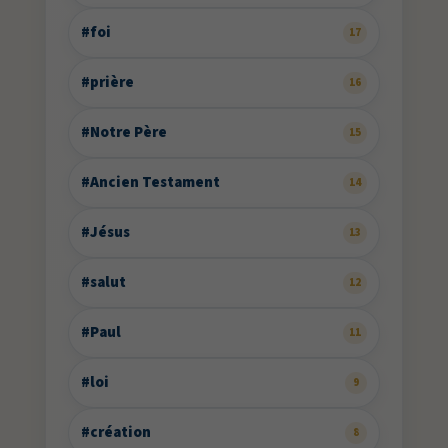
#foi
17
#prière
16
#Notre Père
15
#Ancien Testament
14
#Jésus
13
#salut
12
#Paul
11
#loi
9
#création
8