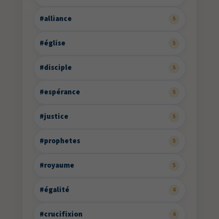
#alliance
5
#église
5
#disciple
5
#espérance
5
#justice
5
#prophetes
5
#royaume
5
#égalité
4
#crucifixion
4