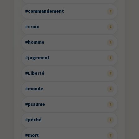
#commandement
6
#croix
6
#homme
6
#jugement
6
#Liberté
6
#monde
6
#psaume
6
#péché
6
#mort
6