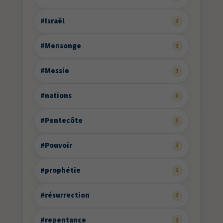
#Israël
3
#Mensonge
3
#Messie
3
#nations
3
#Pentecôte
3
#Pouvoir
3
#prophétie
3
#résurrection
3
#repentance
3