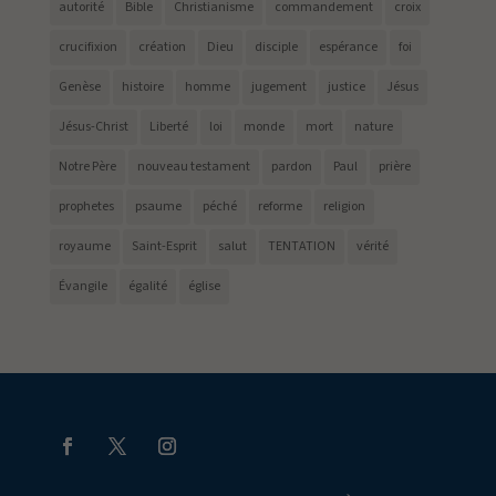
autorité
Bible
Christianisme
commandement
croix
crucifixion
création
Dieu
disciple
espérance
foi
Genèse
histoire
homme
jugement
justice
Jésus
Jésus-Christ
Liberté
loi
monde
mort
nature
Notre Père
nouveau testament
pardon
Paul
prière
prophetes
psaume
péché
reforme
religion
royaume
Saint-Esprit
salut
TENTATION
vérité
Évangile
égalité
église