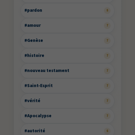
#pardon
8
#amour
7
#Genèse
7
#histoire
7
#nouveau testament
7
#Saint-Esprit
7
#vérité
7
#Apocalypse
7
#autorité
6