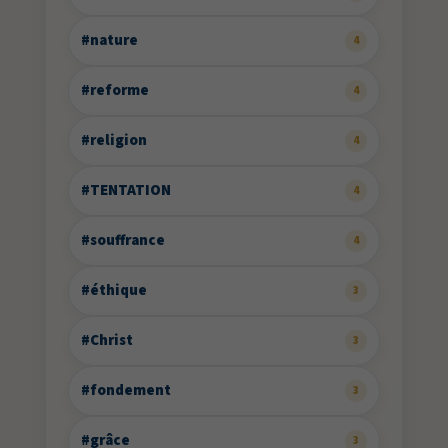
#nature
4
#reforme
4
#religion
4
#TENTATION
4
#souffrance
4
#éthique
3
#Christ
3
#fondement
3
#grâce
3