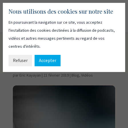
Nous utilisons des cookies sur notre site
En poursuivant la navigation sur ce site, vous acceptez
Recherc
Français
English
l'installation des cookies destinées à la diffusion de podcasts,
vidéos et autres messages pertinents au regard de vos
centres d'intérêts.
Le premier
commandement – 2
Refuser
Accepter
par
Eric Kayayan
|
21 février 2019
|
Blog
,
Vidéos