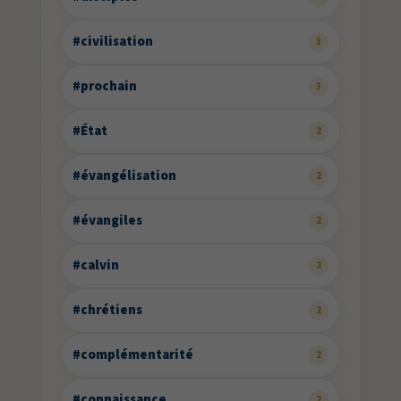
#civilisation
3
#prochain
3
#État
2
#évangélisation
2
#évangiles
2
#calvin
2
#chrétiens
2
#complémentarité
2
#connaissance
2