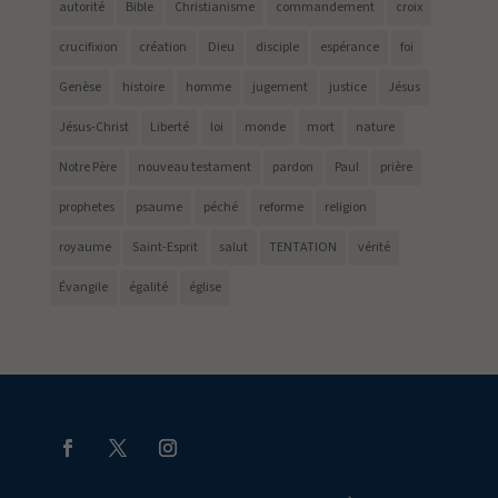
autorité
Bible
Christianisme
commandement
croix
crucifixion
création
Dieu
disciple
espérance
foi
Genèse
histoire
homme
jugement
justice
Jésus
Jésus-Christ
Liberté
loi
monde
mort
nature
Notre Père
nouveau testament
pardon
Paul
prière
prophetes
psaume
péché
reforme
religion
royaume
Saint-Esprit
salut
TENTATION
vérité
Évangile
égalité
église