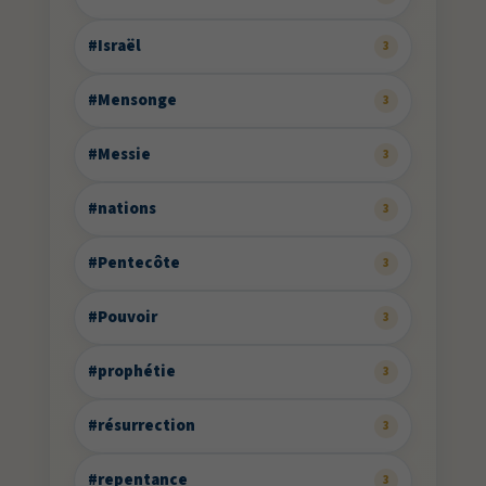
#Israël
3
#Mensonge
3
#Messie
3
#nations
3
#Pentecôte
3
#Pouvoir
3
#prophétie
3
#résurrection
3
#repentance
3