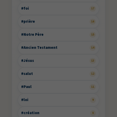
#foi
17
#prière
16
#Notre Père
15
#Ancien Testament
14
#Jésus
13
#salut
12
#Paul
11
#loi
9
#création
8