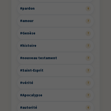
#pardon
8
#amour
7
#Genèse
7
#histoire
7
#nouveau testament
7
#Saint-Esprit
7
#vérité
7
#Apocalypse
7
#autorité
6