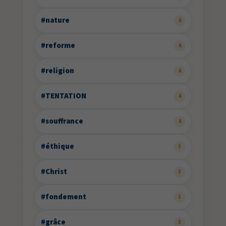
#nature
4
#reforme
4
#religion
4
#TENTATION
4
#souffrance
4
#éthique
3
#Christ
3
#fondement
3
#grâce
3