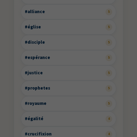
#alliance
5
#église
5
#disciple
5
#espérance
5
#justice
5
#prophetes
5
#royaume
5
#égalité
4
#crucifixion
4