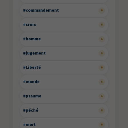
#commandement
6
#croix
6
#homme
6
#jugement
6
#Liberté
6
#monde
6
#psaume
6
#péché
6
#mort
6