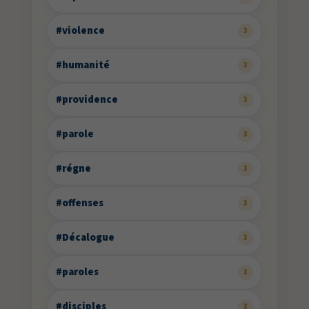
#violence
3
#humanité
3
#providence
3
#parole
3
#régne
3
#offenses
3
#Décalogue
3
#paroles
3
#disciples
3