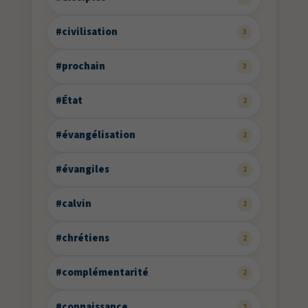
#civilisation
3
#prochain
3
#État
2
#évangélisation
2
#évangiles
2
#calvin
2
#chrétiens
2
#complémentarité
2
#connaissance
2