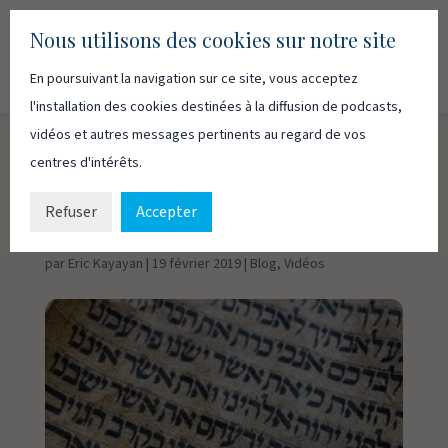
Nous utilisons des cookies sur notre site
En poursuivant la navigation sur ce site, vous acceptez
Recherc
Français
English
l'installation des cookies destinées à la diffusion de podcasts,
vidéos et autres messages pertinents au regard de vos
centres d'intérêts.
Le premier
commandement – 1
Refuser
Accepter
par
Eric Kayayan
|
19 février 2019
|
Blog
,
Vidéos