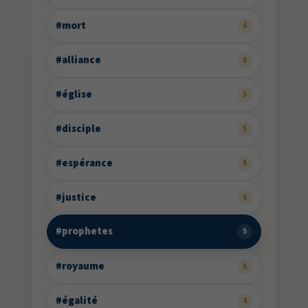
#mort
6
#alliance
5
#église
5
#disciple
5
#espérance
5
#justice
5
#prophetes
5
#royaume
5
#égalité
4