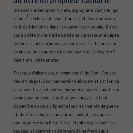
au livre du prophète Zacharie
Bien des années après Michée, le prophète Zacharie, qui
e
vit au 6
siècle avant Jésus-Christ, voit dans une vision
l’entrée triomphale dans Jérusalem du roi promis. Il n’est
pas à la tête d’une armée bardée de cuirasses et équipée
de toutes sortes d’armes ; au contraire, il est monté sur
un âne, et se caractérise par son humilité. Le chapitre 9
décrit ainsi cette entrée:
Tressaille d’allégresse, ô communauté de Sion ! Pousse
des cris de joie, ô communauté de Jérusalem ! Car ton roi
vient vers toi, il est juste et victorieux, humilié, monté sur
un âne, sur un ânon, le petit d’une ânesse. Je ferai
disparaître du pays d’Ephraïm tous les chariots de guerre
et, de Jérusalem, les chevaux de combat ; l’arc qui sert
pour la guerre sera brisé. Ce roi établira la paix parmi les
peuples, sa domination s’étendra d’une mer jusqu’à