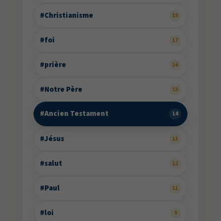
#Christianisme
19
#foi
17
#prière
16
#Notre Père
15
#Ancien Testament
14
#Jésus
13
#salut
12
#Paul
11
#loi
9