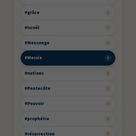
#grâce
3
#Israël
3
#Mensonge
3
#Messie
3
#nations
3
#Pentecôte
3
#Pouvoir
3
#prophétie
3
#résurrection
3