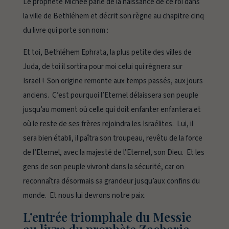
Le prophète Michée parle de la naissance de ce roi dans
la ville de Bethléhem et décrit son règne au chapitre cinq
du livre qui porte son nom :
Et toi, Bethléhem Ephrata, la plus petite des villes de
Juda, de toi il sortira pour moi celui qui règnera sur
Israël ! Son origine remonte aux temps passés, aux jours
anciens. C’est pourquoi l’Eternel délaissera son peuple
jusqu’au moment où celle qui doit enfanter enfantera et
où le reste de ses frères rejoindra les Israélites. Lui, il
sera bien établi, il paîtra son troupeau, revêtu de la force
de l’Eternel, avec la majesté de l’Eternel, son Dieu. Et les
gens de son peuple vivront dans la sécurité, car on
reconnaîtra désormais sa grandeur jusqu’aux confins du
monde. Et nous lui devrons notre paix.
L’entrée triomphale du Messie