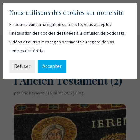
Nous utilisons des cookies sur notre site
En poursuivant la navigation sur ce site, vous acceptez
Recherc
Français
English
l'installation des cookies destinées à la diffusion de podcasts,
vidéos et autres messages pertinents au regard de vos
centres d'intérêts.
Le message
prophétique de
Refuser
Accepter
l’Ancien Testament (2)
par
Eric Kayayan
|
16 juillet 2017
|
Blog