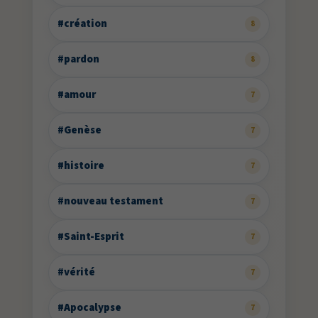
#création
8
#pardon
8
#amour
7
#Genèse
7
#histoire
7
#nouveau testament
7
#Saint-Esprit
7
#vérité
7
#Apocalypse
7