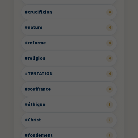
#crucifixion
4
#nature
4
#reforme
4
#religion
4
#TENTATION
4
#souffrance
4
#éthique
3
#Christ
3
#fondement
3