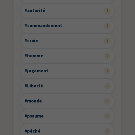
#autorité
6
#commandement
6
#croix
6
#homme
6
#jugement
6
#Liberté
6
#monde
6
#psaume
6
#péché
6