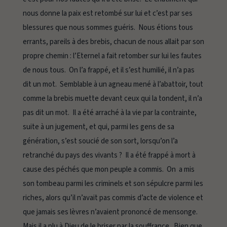
nous donne la paix est retombé sur lui et c’est par ses
blessures que nous sommes guéris. Nous étions tous
errants, pareils à des brebis, chacun de nous allait par son
propre chemin : l’Eternel a fait retomber sur lui les fautes
de nous tous. On l’a frappé, et il s’est humilié, il n’a pas
dit un mot. Semblable à un agneau mené à l’abattoir, tout
comme la brebis muette devant ceux qui la tondent, il n’a
pas dit un mot. Il a été arraché à la vie par la contrainte,
suite à un jugement, et qui, parmi les gens de sa
génération, s’est soucié de son sort, lorsqu’on l’a
retranché du pays des vivants ? Il a été frappé à mort à
cause des péchés que mon peuple a commis. On a mis
son tombeau parmi les criminels et son sépulcre parmi les
riches, alors qu’il n’avait pas commis d’acte de violence et
que jamais ses lèvres n’avaient prononcé de mensonge.
Mais il a plu à Dieu de le briser par la souffrance. Bien que