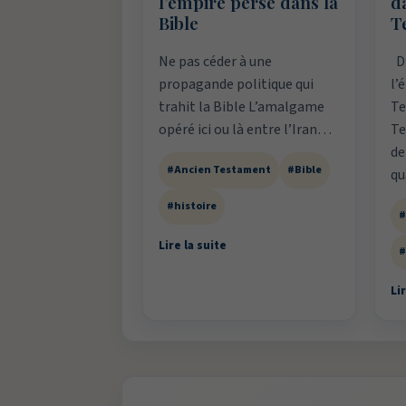
l’empire perse dans la
d
Bible
T
Ne pas céder à une
Di
propagande politique qui
l’
trahit la Bible L’amalgame
Te
opéré ici ou là entre l’Iran…
Te
de
#Ancien Testament
#Bible
q
#histoire
#
Lire la suite
#
Lir