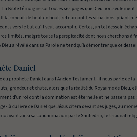
i ? La Bible témoigne sur toutes ses pages que Dieu non seulement
u’Il la conduit de bout en bout, retournant les situations, pliant 
geants vers le but qu’Il veut accomplir. Certes, un tel dessein écha
ards limités, malgré toute la perspicacité dont nous cherchons à fa
 Dieu a révélé dans sa Parole ne tend qu’à démontrer que ce desse
hète Daniel
vre du prophète Daniel dans l’Ancien Testament : il nous parle de la
uts, grandeur et chute, alors que la réalité du Royaume de Dieu, el
ment d’un roi dont la domination est éternelle et ne passera pas :
age-là du livre de Daniel que Jésus citera devant ses juges, au mom
motivant ainsi sa condamnation par le Sanhédrin, le tribunal reli