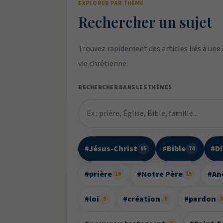
EXPLORER PAR THÈME
Rechercher un sujet
Trouvez rapidement des articles liés à une
vie chrétienne.
RECHERCHER DANS LES THÈMES
#Jésus-Christ
#Bible
#D
95
74
#prière
#Notre Père
#An
16
15
#loi
#création
#pardon
9
8