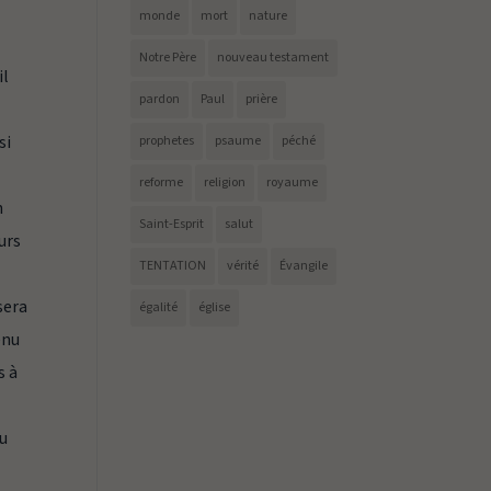
monde
mort
nature
Notre Père
nouveau testament
il
pardon
Paul
prière
si
prophetes
psaume
péché
reforme
religion
royaume
n
Saint-Esprit
salut
urs
TENTATION
vérité
Évangile
sera
égalité
église
enu
s à
tu