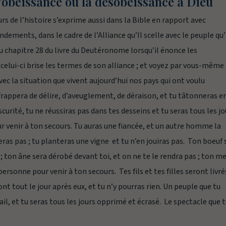
’obéissance ou la désobéissance à Dieu
rs de l’histoire s’exprime aussi dans la Bible en rapport avec
ements, dans le cadre de l’Alliance qu’Il scelle avec le peuple qu’
 au chapitre 28 du livre du Deutéronome lorsqu’il énonce les
celui-ci brise les termes de son alliance ; et voyez par vous-même 
c la situation que vivent aujourd’hui nos pays qui ont voulu
frappera de délire, d’aveuglement, de déraison, et tu tâtonneras e
urité, tu ne réussiras pas dans tes desseins et tu seras tous les jo
ur venir à ton secours. Tu auras une fiancée, et un autre homme la
teras pas ; tu planteras une vigne et tu n’en jouiras pas. Ton boeuf 
; ton âne sera dérobé devant toi, et on ne te le rendra pas ; ton m
personne pour venir à ton secours. Tes fils et tes filles seront livré
nt tout le jour après eux, et tu n’y pourras rien. Un peuple que tu
il, et tu seras tous les jours opprimé et écrasé. Le spectacle que 