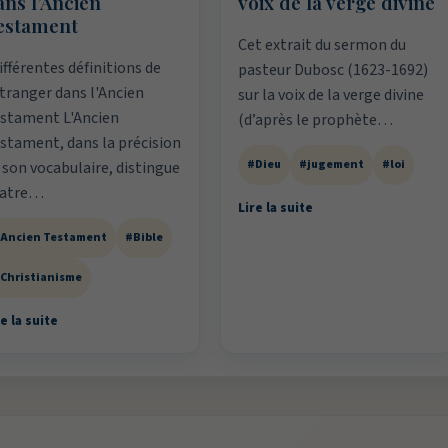
ans l’Ancien
voix de la verge divine
estament
Cet extrait du sermon du
fférentes définitions de
pasteur Dubosc (1623-1692)
étranger dans l'Ancien
sur la voix de la verge divine
stament L'Ancien
(d’après le prophète…
stament, dans la précision
#Dieu
#jugement
#loi
 son vocabulaire, distingue
uatre…
Lire la suite
Ancien Testament
#Bible
Christianisme
e la suite