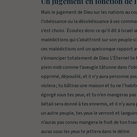
Un jugement en fonction de l
Mais le jugement de Dieu sur les nations au cou
l’obéissance ou la désobéissance à ses command
s’est choisi. Écoutez donc ce qu’il dit à Israël
malédictions qui s’abattront sur son peuple si 
ces malédictions ont un quelconque rapport ave
s’émanciper totalement de Dieu:
L’Éternel te 
plein midi comme l’aveugle tâtonne dans l’obsc
opprimé, dépouillé, et il n’y aura personne po
violera ; tu bâtiras une maison et tu ne l’habi
égorgé sous tes yeux, et tu n’en mangeras pas 
bétail sera donné à tes ennemis, et il n’y aura 
un autre peuple, tes yeux le verront et languiro
n’auras pas connu mangera le fruit de ton trava
auras sous les yeux te jettera dans le délire.