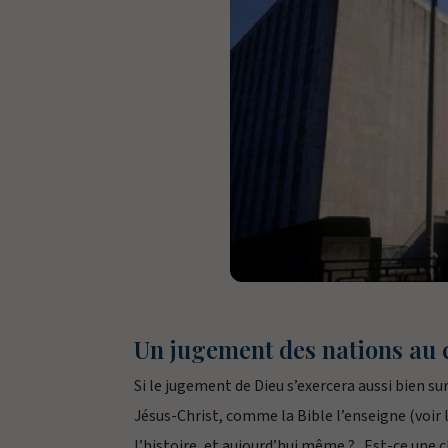
Un jugement des nations au c
Si le jugement de Dieu s’exercera aussi bien su
Jésus-Christ, comme la Bible l’enseigne (voir 
l’histoire, et aujourd’hui même ? Est-ce une c