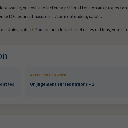
 suivante, qui invite le lecteur à prêter attention aux propos tenu
ende !
On pourrait aussi dire :
A bon entendeur, salut…
ions Unies, voir
ici
. Pour un article sur Israël et les nations, voir
ici
).
on
ARTICLE PLUS ANCIEN
ont les
Un jugement sur les nations – 1