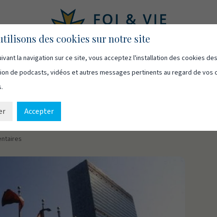
tilisons des cookies sur notre site
ivant la navigation sur ce site, vous acceptez l'installation des cookies de
asts
Vidéos
Qui sommes-nous
Ressources
Cont
usion de podcasts, vidéos et autres messages pertinents au regard de vos 
s.
er
Accepter
 nations – 2
ntaires