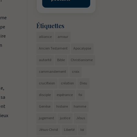
même
Étiquettes
ppe
ire
alliance
amour
in
Ancien Testament
Apocalypse
autorité
Bible
Christianisme
commandement
croix
crucifixion
création
Dieu
le,
disciple
espérance
foi
 sa
ent
Genèse
histoire
homme
gieux
jugement
justice
Jésus
Jésus-Christ
Liberté
loi