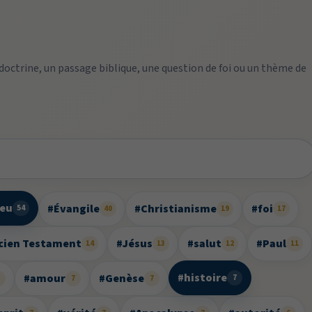
 doctrine, un passage biblique, une question de foi ou un thème de
ieu
#Évangile
#Christianisme
#foi
54
40
19
17
cien Testament
#Jésus
#salut
#Paul
14
13
12
11
#histoire
#amour
#Genèse
7
8
7
7