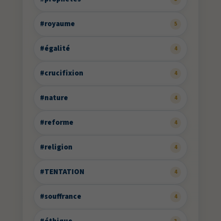
#royaume
5
#égalité
4
#crucifixion
4
#nature
4
#reforme
4
#religion
4
#TENTATION
4
#souffrance
4