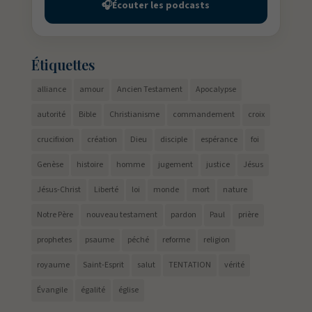
🎧
Écouter les podcasts
Étiquettes
alliance
amour
Ancien Testament
Apocalypse
autorité
Bible
Christianisme
commandement
croix
crucifixion
création
Dieu
disciple
espérance
foi
Genèse
histoire
homme
jugement
justice
Jésus
Jésus-Christ
Liberté
loi
monde
mort
nature
Notre Père
nouveau testament
pardon
Paul
prière
prophetes
psaume
péché
reforme
religion
royaume
Saint-Esprit
salut
TENTATION
vérité
Évangile
égalité
église