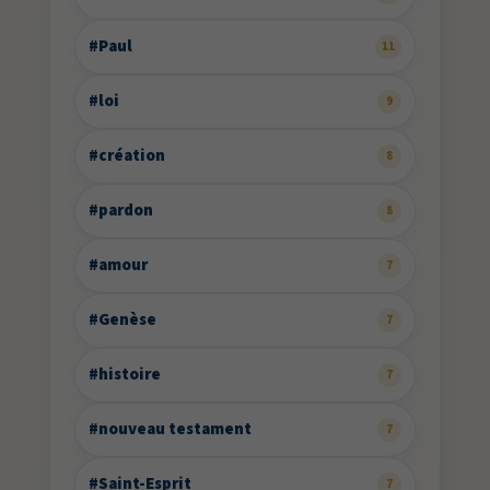
#Paul
11
#loi
9
#création
8
#pardon
8
#amour
7
#Genèse
7
#histoire
7
#nouveau testament
7
#Saint-Esprit
7