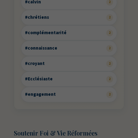
#calvin
2
#chrétiens
2
#complémentarité
2
#connaissance
2
#croyant
2
#Ecclésiaste
2
#engagement
2
Soutenir Foi & Vie Réformées