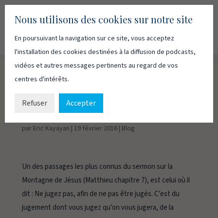
Nous utilisons des cookies sur notre site
En poursuivant la navigation sur ce site, vous acceptez
Recherc
Français
English
l'installation des cookies destinées à la diffusion de podcasts,
vidéos et autres messages pertinents au regard de vos
centres d'intérêts.
JUGER OU NE PAS
JUGER?
Refuser
Accepter
par
Eric Kayayan
|
19 février 2016
|
Blog
Un des passages les plus connus du sermon sur la
Montagne de Jésus (Matthieu chapitre 7), est celui où il
dit :
Ne jugez pas, afin de ne pas être jugés. C’est du
jugement dont vous jugez qu’on vous jugera, de la