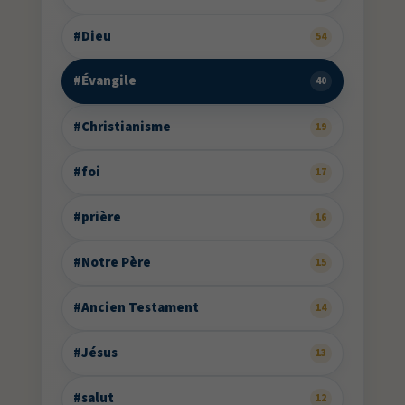
#Dieu
54
#Évangile
40
#Christianisme
19
#foi
17
#prière
16
#Notre Père
15
#Ancien Testament
14
#Jésus
13
#salut
12