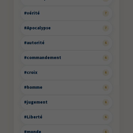
#vérité
7
#Apocalypse
7
#autorité
6
#commandement
6
#croix
6
#homme
6
#jugement
6
#Liberté
6
#monde
6