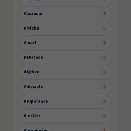
#psaume
6
#péché
6
#mort
6
#alliance
5
#église
5
#disciple
5
#espérance
5
#justice
5
#prophetes
5