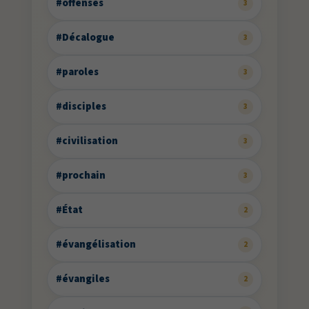
#offenses
3
#Décalogue
3
#paroles
3
#disciples
3
#civilisation
3
#prochain
3
#État
2
#évangélisation
2
#évangiles
2