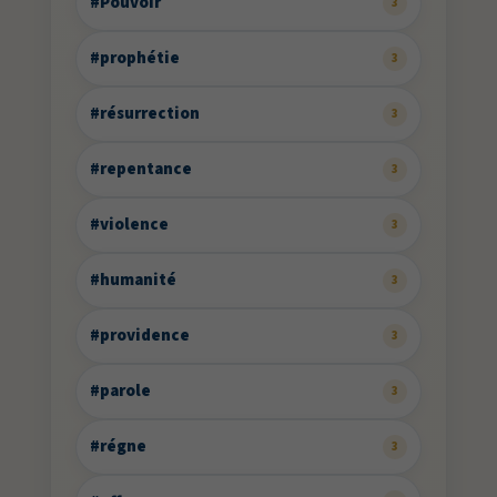
#Pouvoir
3
#prophétie
3
#résurrection
3
#repentance
3
#violence
3
#humanité
3
#providence
3
#parole
3
#régne
3