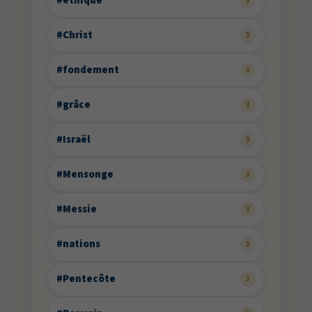
#éthique
3
#Christ
3
#fondement
3
#grâce
3
#Israël
3
#Mensonge
3
#Messie
3
#nations
3
#Pentecôte
3