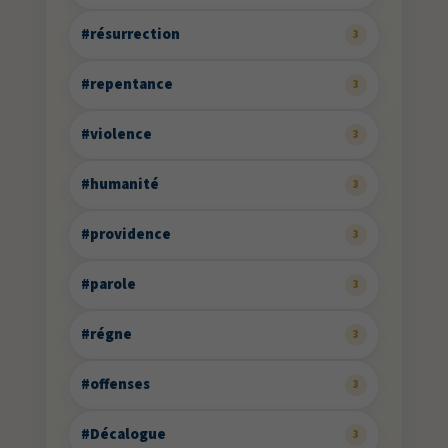
#résurrection
3
#repentance
3
#violence
3
#humanité
3
#providence
3
#parole
3
#régne
3
#offenses
3
#Décalogue
3