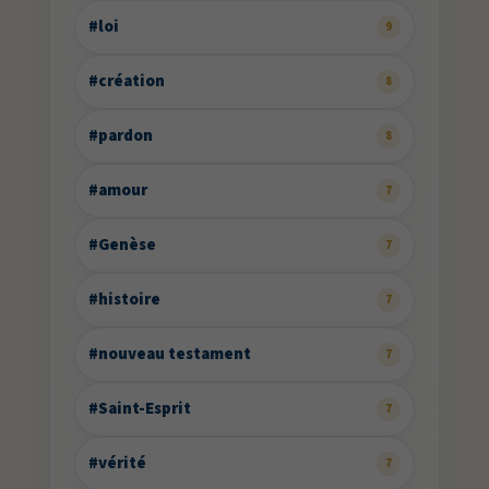
#loi
9
#création
8
#pardon
8
#amour
7
#Genèse
7
#histoire
7
#nouveau testament
7
#Saint-Esprit
7
#vérité
7