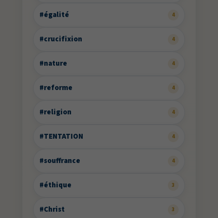
#égalité
4
#crucifixion
4
#nature
4
#reforme
4
#religion
4
#TENTATION
4
#souffrance
4
#éthique
3
#Christ
3