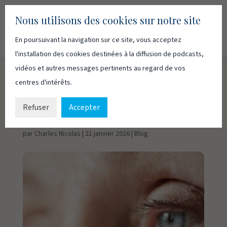
Nous utilisons des cookies sur notre site
En poursuivant la navigation sur ce site, vous acceptez
Recherc
Français
English
l'installation des cookies destinées à la diffusion de podcasts,
vidéos et autres messages pertinents au regard de vos
centres d'intérêts.
Euthanasie, éthique et
fin de vie – 1
Refuser
Accepter
par
Charles Nicolas
|
21 janvier 2026
|
Blog