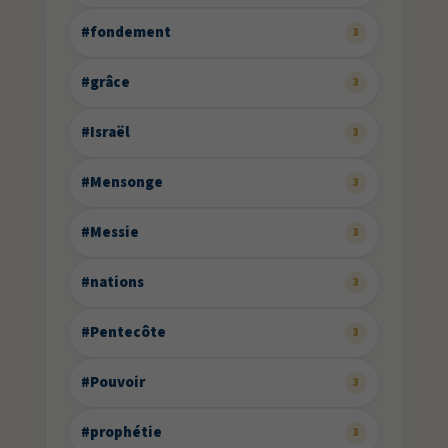
#fondement
3
#grâce
3
#Israël
3
#Mensonge
3
#Messie
3
#nations
3
#Pentecôte
3
#Pouvoir
3
#prophétie
3