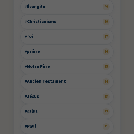
#Évangile
40
#Christianisme
19
#foi
17
#prière
16
#Notre Père
15
#Ancien Testament
14
#Jésus
13
#salut
12
#Paul
11