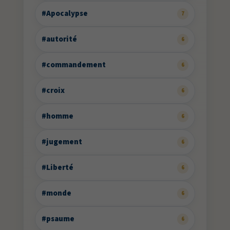
#Apocalypse
7
#autorité
6
#commandement
6
#croix
6
#homme
6
#jugement
6
#Liberté
6
#monde
6
#psaume
6