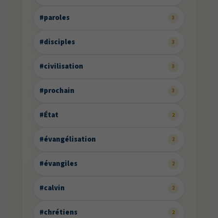
#paroles
3
#disciples
3
#civilisation
3
#prochain
3
#État
2
#évangélisation
2
#évangiles
2
#calvin
2
#chrétiens
2