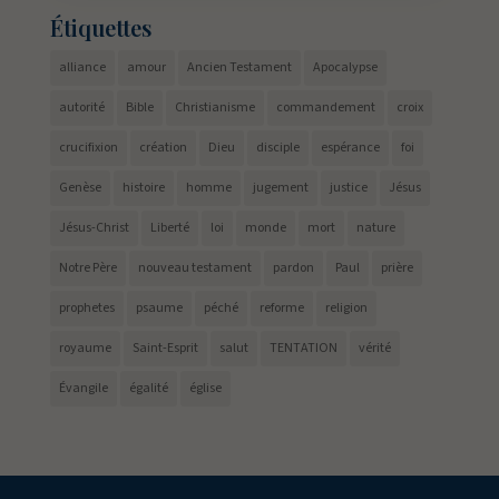
Étiquettes
alliance
amour
Ancien Testament
Apocalypse
autorité
Bible
Christianisme
commandement
croix
crucifixion
création
Dieu
disciple
espérance
foi
Genèse
histoire
homme
jugement
justice
Jésus
Jésus-Christ
Liberté
loi
monde
mort
nature
Notre Père
nouveau testament
pardon
Paul
prière
prophetes
psaume
péché
reforme
religion
royaume
Saint-Esprit
salut
TENTATION
vérité
Évangile
égalité
église