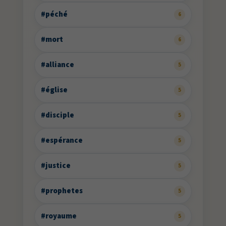
#péché
6
#mort
6
#alliance
5
#église
5
#disciple
5
#espérance
5
#justice
5
#prophetes
5
#royaume
5