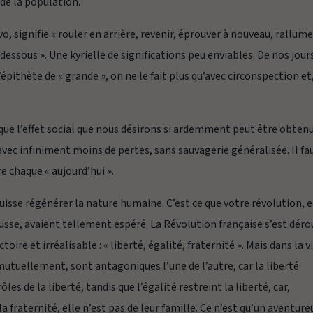
 de la population.
vo
, signifie « rouler en arrière, revenir, éprouver à nouveau, rallume
essous ». Une kyrielle de significations peu enviables. De nos jours
pithète de « grande », on ne le fait plus qu’avec circonspection et
e l’effet social que nous désirons si ardemment peut être obten
vec infiniment moins de pertes, sans sauvagerie généralisée. II fa
e chaque « aujourd’hui ».
 puisse régénérer la nature humaine. C’est ce que votre révolution, e
russe, avaient tellement espéré. La Révolution française s’est déro
e et irréalisable : « liberté, égalité, fraternité ». Mais dans la v
 mutuellement, sont antagoniques l’une de l’autre, car la liberté
ôles de la liberté, tandis que l’égalité restreint la liberté, car,
a fraternité, elle n’est pas de leur famille. Ce n’est qu’un aventure