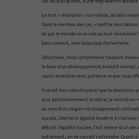
cas les plus graves, d’une dégradation durable
Le mot « révolution » lui-même, du latin
revol
Dans le meilleur des cas, « mettre sens dessus d
de par le monde on accole au mot révolution l’é
bien souvent, avec beaucoup d’amertume.
Désormais, nous comprenons toujours mieux qu
le biais d’un développement évolutif normal, a
savoir améliorer avec patience ce que nous offr
II serait bien vain d’espérer que la révolution
plus particulièrement la nôtre, la révolution 
au nom d’un slogan intrinsèquement contradictoir
sociale, liberté et égalité tendent à s’exclure
détruit l’égalité sociale, c’est même là un des r
autrement, on ne saurait y atteindre. Quant à l