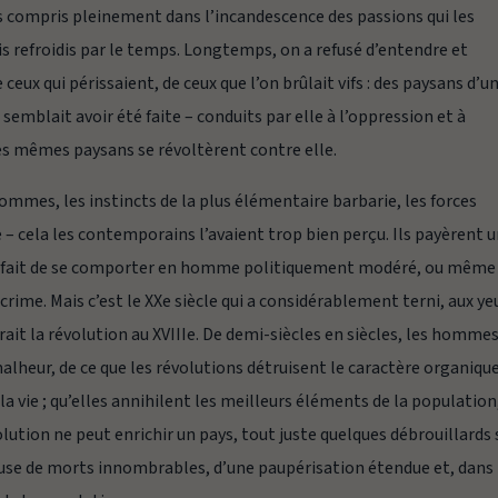
s compris pleinement dans l’incandescence des passions qui les
 refroidis par le temps. Longtemps, on a refusé d’entendre et
 ceux qui périssaient, de ceux que l’on brûlait vifs : des paysans d’u
semblait avoir été faite – conduits par elle à l’oppression et à
ces mêmes paysans se révoltèrent contre elle.
ommes, les instincts de la plus élémentaire barbarie, les forces
ne – cela les contemporains l’avaient trop bien perçu. Ils payèrent 
 le fait de se comporter en homme politiquement modéré, ou même
crime. Mais c’est le XXe siècle qui a considérablement terni, aux ye
ait la révolution au XVIIIe. De demi-siècles en siècles, les homme
 malheur, de ce que les révolutions détruisent le caractère organiqu
e la vie ; qu’elles annihilent les meilleurs éléments de la population
lution ne peut enrichir un pays, tout juste quelques débrouillards
cause de morts innombrables, d’une paupérisation étendue et, dans 