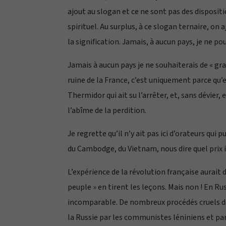
ajout au slogan et ce ne sont pas des dispositio
spirituel. Au surplus, à ce slogan ternaire, on 
la signification. Jamais, à aucun pays, je ne p
Jamais à aucun pays je ne souhaiterais de « gran
ruine de la France, c’est uniquement parce qu’e
Thermidor qui ait su l’arrêter, et, sans dévier,
l’abîme de la perdition.
Je regrette qu’il n’y ait pas ici d’orateurs qui 
du Cambodge, du Vietnam, nous dire quel prix il
L’expérience de la révolution française aurait 
peuple » en tirent les leçons. Mais non ! En Ru
incomparable. De nombreux procédés cruels de 
la Russie par les communistes léniniens et par 