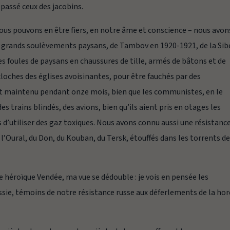
passé ceux des jacobins.
ous pouvons en être fiers, en notre âme et conscience – nous avon
s grands soulèvements paysans, de Tambov en 1920-1921, de la Sib
es foules de paysans en chaussures de tille, armés de bâtons et de
loches des églises avoisinantes, pour être fauchés par des
t maintenu pendant onze mois, bien que les communistes, en le
s trains blindés, des avions, bien qu’ils aient pris en otages les
s d’utiliser des gaz toxiques. Nous avons connu aussi une résistanc
’Oural, du Don, du Kouban, du Tersk, étouffés dans les torrents d
 héroïque Vendée, ma vue se dédouble : je vois en pensée les
sie, témoins de notre résistance russe aux déferlements de la ho