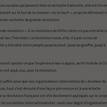
ns sociales qui peuvent faire la véritable fraternité, elle est d’ord
ajoutait sur le ton de la menace « ou la mort », ce qui en détruisait 
ourrais souhaiter de grande révolution.
de révolution ». Si la révolution du XVIIIe siècle n’a pas entraîné l
ut lieu Thermidor. La révolution russe, elle, n’a pas connu de
 elle a entraîné notre peuple jusqu’au bout, jusqu’au gouffre, jusqu’à
puissent ajouter ce que l’expérience leur a appris, au fin fond de la Ch
s ont payé, eux, pour la révolution.
dû suffire pour que nos organisateurs rationalistes du « bonheur du
ssie, tout s’est déroulé d’une façon pire encore et à une échelle
la révolution française ont été docilement appliqués sur le corp
les socialistes internationalistes ; seuls leur degré d’organisatio