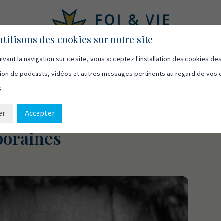
tilisons des cookies sur notre site
ivant la navigation sur ce site, vous acceptez l'installation des cookies de
asts
Vidéos
Qui sommes-nous
Ressources
Cont
usion de podcasts, vidéos et autres messages pertinents au regard de vos 
s.
er
Accepter
ée : un diagnostic sur les
poraines