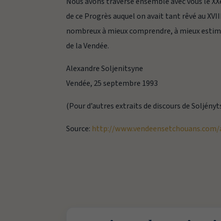
Nous avons traversé ensemble avec vous le XXe
de ce Progrès auquel on avait tant rêvé au XVIII
nombreux à mieux comprendre, à mieux estimer,
de la Vendée.
Alexandre Soljenitsyne
Vendée, 25 septembre 1993
(Pour d’autres extraits de discours de Soljényt
Source:
http://www.vendeensetchouans.com/a