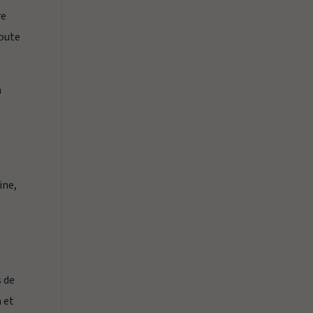
re
toute
a
ine,
s de
n et