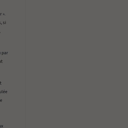
r ».
, si
,
u par
ut
t
ulée
ie
ux