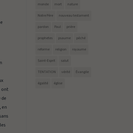
monde
mort
nature
Notre Père
nouveau testament
ne
pardon
Paul
prière
prophetes
psaume
péché
reforme
religion
royaume
Saint-Esprit
salut
un
TENTATION
vérité
Évangile
ux
égalité
église
s ont
e de
, en
 sans
les