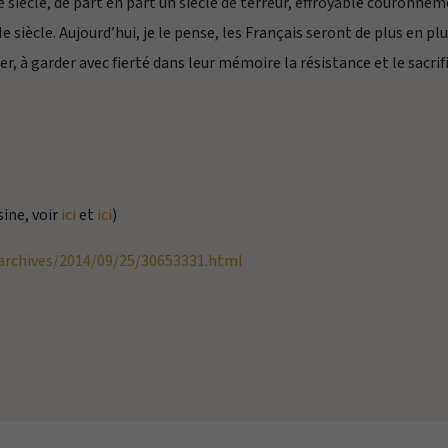
 siècle, de part en part un siècle de terreur, effroyable couronne
e siècle. Aujourd’hui, je le pense, les Français seront de plus en pl
 à garder avec fierté dans leur mémoire la résistance et le sacrif
sine, voir
ici
et
ici
)
rchives/2014/09/25/30653331.html