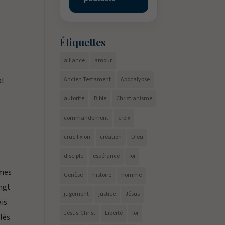
Étiquettes
alliance
amour
t
al
Ancien Testament
Apocalypse
autorité
Bible
Christianisme
commandement
croix
crucifixion
création
Dieu
disciple
espérance
foi
 mes
Genèse
histoire
homme
ingt
jugement
justice
Jésus
ais
Jésus-Christ
Liberté
loi
lés.