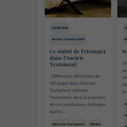
13/05/2026
2
Auteur : Franck Jullié
A
Le statut de l’étranger
Is
dans l’Ancien
Un
Testament
qu
Différentes définitions de
mê
l’étranger dans l'Ancien
ra
Testament L'Ancien
l
Testament, dans la précision
de son vocabulaire, distingue
#
quatre…
#
#Ancien Testament
#Bible
#