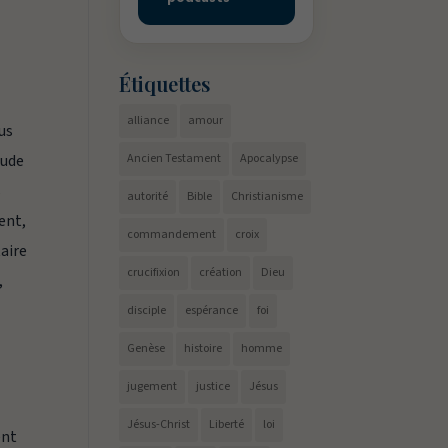
Étiquettes
alliance
amour
us
tude
Ancien Testament
Apocalypse
s
autorité
Bible
Christianisme
ent,
commandement
croix
taire
crucifixion
création
Dieu
,
disciple
espérance
foi
Genèse
histoire
homme
jugement
justice
Jésus
Jésus-Christ
Liberté
loi
ent