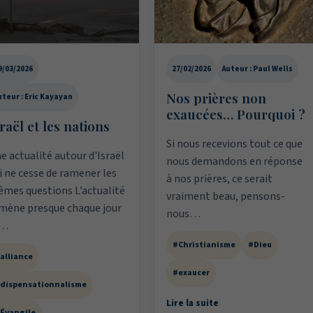
9/03/2026
27/02/2026
Auteur : Paul Wells
Nos prières non
uteur : Eric Kayayan
exaucées… Pourquoi ?
raël et les nations
Si nous recevions tout ce que
e actualité autour d'Israël
nous demandons en réponse
i ne cesse de ramener les
à nos prières, ce serait
mes questions L’actualité
vraiment beau, pensons-
mène presque chaque jour
nous…
a…
#Christianisme
#Dieu
alliance
#exaucer
dispensationnalisme
Lire la suite
Évangile