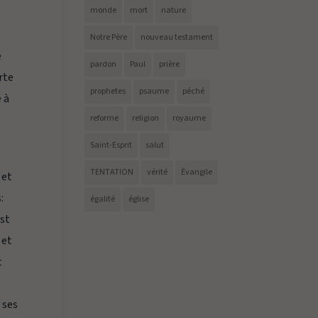
monde
mort
nature
Notre Père
nouveau testament
e
pardon
Paul
prière
rte
prophetes
psaume
péché
é à
reforme
religion
royaume
Saint-Esprit
salut
TENTATION
vérité
Évangile
 et
:
égalité
église
est
 et
t
 ses