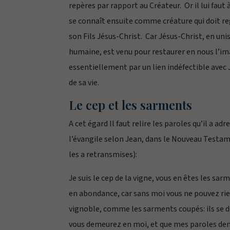
repères par rapport au Créateur. Or il lui faut 
se connaît ensuite comme créature qui doit r
son Fils Jésus-Christ. Car Jésus-Christ, en uni
humaine, est venu pour restaurer en nous l’im
essentiellement par un lien indéfectible avec Jé
de sa vie.
Le cep et les sarments
A cet égard Il faut relire les paroles qu’il a ad
l’évangile selon Jean, dans le Nouveau Testamen
les a retransmises):
Je suis le cep de la vigne, vous en êtes les sa
en abondance, car sans moi vous ne pouvez rien
vignoble, comme les sarments coupés: ils se de
vous demeurez en moi, et que mes paroles dem