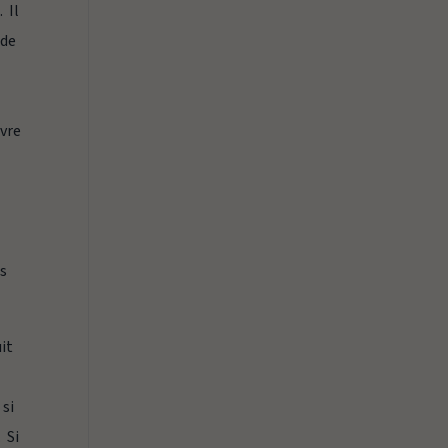
. Il
 de
ivre
us
uit
 si
 Si