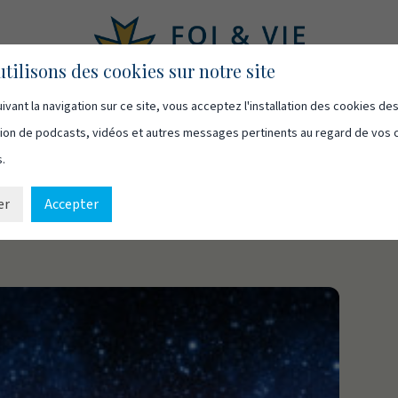
tilisons des cookies sur notre site
ivant la navigation sur ce site, vous acceptez l'installation des cookies de
asts
Vidéos
Qui sommes-nous
Ressources
Cont
usion de podcasts, vidéos et autres messages pertinents au regard de vos 
s.
er
Accepter
aire le bon diagnostic