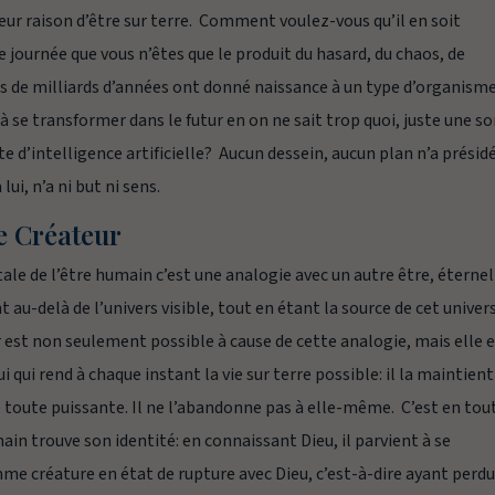
leur raison d’être sur terre. Comment voulez-vous qu’il en soit
journée que vous n’êtes que le produit du hasard, du chaos, de
s de milliards d’années ont donné naissance à un type d’organism
à se transformer dans le futur en on ne sait trop quoi, juste une so
e d’intelligence artificielle? Aucun dessein, aucun plan n’a présid
lui, n’a ni but ni sens.
le Créateur
ale de l’être humain c’est une analogie avec un autre être, éternel
au-delà de l’univers visible, tout en étant la source de cet univers
r est non seulement possible à cause de cette analogie, mais elle 
i qui rend à chaque instant la vie sur terre possible: il la maintient
ne toute puissante. Il ne l’abandonne pas à elle-même. C’est en tou
ain trouve son identité: en connaissant Dieu, il parvient à se
me créature en état de rupture avec Dieu, c’est-à-dire ayant perdu