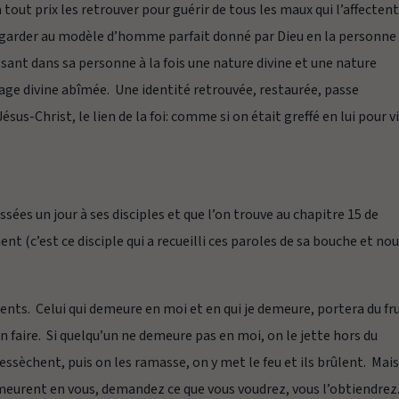
à tout prix les retrouver pour guérir de tous les maux qui l’affectent
egarder au modèle d’homme parfait donné par Dieu en la personne
ssant dans sa personne à la fois une nature divine et une nature
age divine abîmée. Une identité retrouvée, restaurée, passe
sus-Christ, le lien de la foi: comme si on était greffé en lui pour v
ressées un jour à ses disciples et que l’on trouve au chapitre 15 de
t (c’est ce disciple qui a recueilli ces paroles de sa bouche et no
rments. Celui qui demeure en moi et en qui je demeure, portera du fr
 faire. Si quelqu’un ne demeure pas en moi, on le jette hors du
ssèchent, puis on les ramasse, on y met le feu et ils brûlent. Mais
eurent en vous, demandez ce que vous voudrez, vous l’obtiendrez.