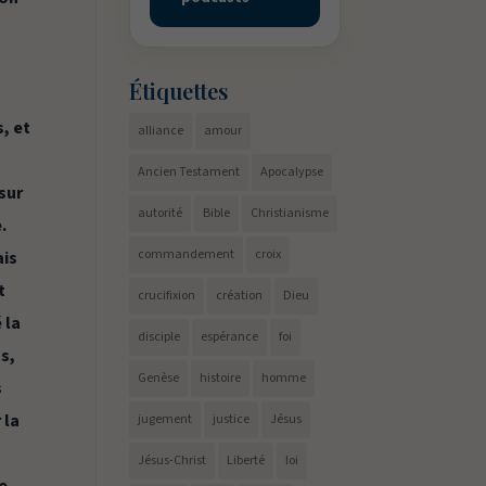
Étiquettes
, et
alliance
amour
Ancien Testament
Apocalypse
sur
autorité
Bible
Christianisme
e.
commandement
croix
ais
t
crucifixion
création
Dieu
 la
disciple
espérance
foi
s,
Genèse
histoire
homme
s
 la
jugement
justice
Jésus
Jésus-Christ
Liberté
loi