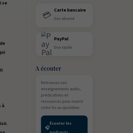
i se
Carte bancaire
💳
Don sécurisé
PayPal
 de
Don rapide
qui
A écouter
it
Retrouvez nos
enseignements audio,
prédications et
ressources pour nourrir
s à
votre foi au quotidien.
sir.
Écouter les
🎧
ion
podcasts