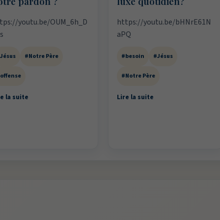
otre pardon ?
luxe quotidien?
tps://youtu.be/OUM_6h_D
https://youtu.be/bHNrE61N
s
aPQ
Jésus
#Notre Père
#besoin
#Jésus
offense
#Notre Père
e la suite
Lire la suite