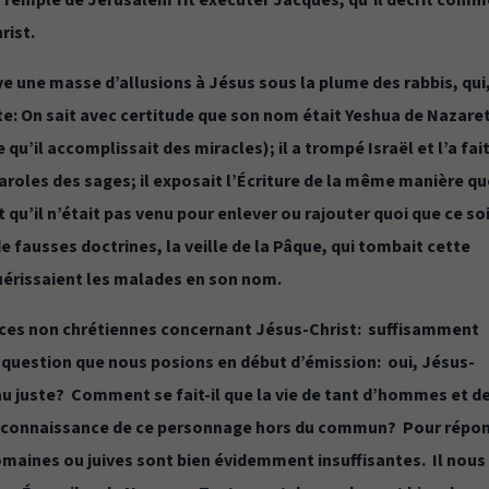
u Temple de Jérusalem fit exécuter Jacques, qu’il décrit com
hrist.
uve une masse d’allusions à Jésus sous la plume des rabbis, qui
te: On sait avec certitude que son nom était Yeshua de Nazare
re qu’il accomplissait des miracles); il a trompé Israël et l’a fai
paroles des sages; il exposait l’Écriture de la même manière q
sait qu’il n’était pas venu pour enlever ou rajouter quoi que ce so
 de fausses doctrines, la veille de la Pâque, qui tombait cette
guérissaient les malades en son nom.
ources non chrétiennes concernant Jésus-Christ: suffisamment
 question que nous posions en début d’émission: oui, Jésus-
il au juste? Comment se fait-il que la vie de tant d’hommes et d
a connaissance de ce personnage hors du commun? Pour répo
romaines ou juives sont bien évidemment insuffisantes. Il nous