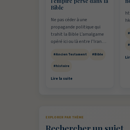
l’empire perse dans la
n
Bible
ht
Ne pas céder à une
hk
propagande politique qui
#
trahit la Bible L’amalgame
opéré ici ou là entre l’Iran…
#
#Ancien Testament
#Bible
Lir
#histoire
Lire la suite
EXPLORER PAR THÈME
Rechercher un sujet