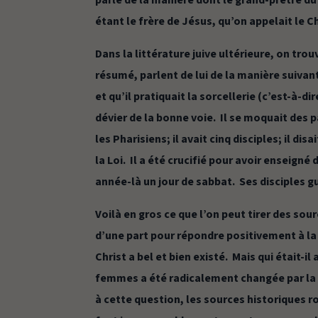
parle de la manière dont le grand-prêtre d
étant le frère de Jésus, qu’on appelait le C
Dans la littérature juive ultérieure, on tro
résumé, parlent de lui de la manière suivan
et qu’il pratiquait la sorcellerie (c’est-à-di
dévier de la bonne voie. Il se moquait des 
les Pharisiens; il avait cinq disciples; il di
la Loi. Il a été crucifié pour avoir enseigné
année-là un jour de sabbat. Ses disciples 
Voilà en gros ce que l’on peut tirer des s
d’une part pour répondre positivement à la
Christ a bel et bien existé. Mais qui était-
femmes a été radicalement changée par l
à cette question, les sources historiques 