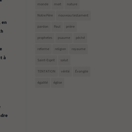
me
monde
mort
nature
Notre Père
nouveau testament
, en
pardon
Paul
prière
th
prophetes
psaume
péché
t
ue
reforme
religion
royaume
it à
Saint-Esprit
salut
TENTATION
vérité
Évangile
égalité
église
e
ndre