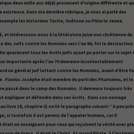
elque deux mille ans déjà) provenant d’origine différente et qu
existence. Dans ma dernière rubrique, je vous ai parlé des
xemple les historiens Tacite, Suétone ou Pline le Jeune.
é, et intéressons-nous à la littérature juive non chrétienne du
e des Juifs contre les Romains vers l’an 66, fut la destruction
e quasiment tous les écrits juifs ayant pu porter sur le sujet 
 plus importante après l’an 70 demeure incontestablement
bord un général juif luttant contre les Romains, avant d’être fa
ce. Flavius Josèphe était membre du parti des Pharisiens, et le
tre passé dans le camp des Romains. Il demeura toujours très
oulut expliquer et défendre dans ses écrits. Dans son ouvrage
au livre 18, chapitre 3) on lit le paragraphe suivant: “
A peu prè
 si toutefois il est permis de l’appeler homme, car il
était un enseignant pour ceux qui reçoivent la vérité avec plai
aucoup de Grecs. Il était le Christ. Et quand Pilate, à l’instigat