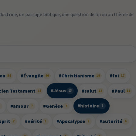
 doctrine, un passage biblique, une question de foi ou un thème de
ieu
#Évangile
#Christianisme
#foi
54
40
19
17
#Jésus
cien Testament
#salut
#Paul
13
14
12
11
#histoire
#amour
#Genèse
7
8
7
7
sprit
#vérité
#Apocalypse
#autorité
7
7
7
6