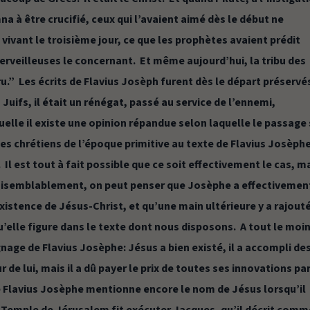
a à être crucifié, ceux qui l’avaient aimé dès le début ne
t vivant le troisième jour, ce que les prophètes avaient prédit
erveilleuses le concernant. Et même aujourd’hui, la tribu des
u.”
Les écrits de Flavius Josèph furent dès le départ préservés
 Juifs, il était un rénégat, passé au service de l’ennemi,
uelle il existe une opinion répandue selon laquelle le passage 
 des chrétiens de l’époque primitive au texte de Flavius Josèph
Il est tout à fait possible que ce soit effectivement le cas, m
vraisemblablement, on peut penser que Josèphe a effectivemen
istence de Jésus-Christ, et qu’une main ultérieure y a rajouté
elle figure dans le texte dont nous disposons. A tout le moin
gnage de Flavius Josèphe: Jésus a bien existé, il a accompli de
de lui, mais il a dû payer le prix de toutes ses innovations par
ue Flavius Josèphe mentionne encore le nom de Jésus lorsqu’il