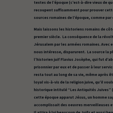
textes de l’époque (c’est-à-dire vieux de qu
recoupent suffisamment pour prouver cette 
sources romaines de l’époque, comme par e
Mais laissons les historiens romains de côt
premier siècle. La conséquence de la révolt
Jérusalem par les armées romaines. Avec ell
nous intéresse, disparurent. La source la
l’historien juif Flavius Josèphe, qui fut d’a
prisonnier par eux et de passer à leur servi
resta tout au long de sa vie, même après ê
loyal vis-à-vis de la religion juive, qu’il v
historique intitulé “Les Antiquités Juives” (
cette époque apparut Jésus, un homme sage,
accomplissait des oeuvres merveilleuses et 
Il attira à lui beaucoup de Juifs et aussi be