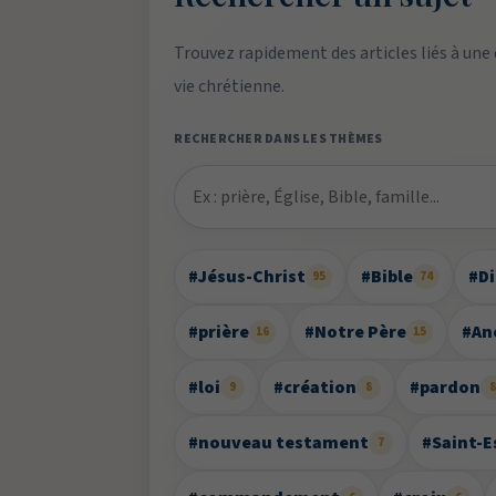
Trouvez rapidement des articles liés à une
vie chrétienne.
RECHERCHER DANS LES THÈMES
#Jésus-Christ
#Bible
#D
95
74
#prière
#Notre Père
#An
16
15
#loi
#création
#pardon
9
8
#nouveau testament
#Saint-E
7