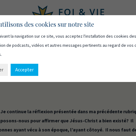
tilisons des cookies sur notre site
ivant la navigation sur ce site, vous acceptez l'installation des cookies de
asts
Vidéos
Qui sommes-nous
Ressources
Cont
usion de podcasts, vidéos et autres messages pertinents au regard de vos 
s.
er
Accepter
T BIEN EXISTÉ!
Je continue la réflexion présentée dans ma précédente rubri
posons-nous pour affirmer que Jésus-Christ a bien existé? Il
nnes ayant vécu à son époque, l’ayant côtoyé. Il nous faut d