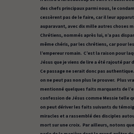
des chefs principaux parmi nous, le condamn
cessèrent pas de le faire, car il leur apparu
auparavant, avec dix mille autres choses m
Chrétiens, nommés après lui, n’a pas dispar
même chéris, par les chrétiens, car pour les
l’empereur romain. C’est la raison pour laq
Jésus que je viens de lire a été rajouté par
Ce passage ne serait donc pas authentique. 
on ne peut pas non plus le prouver. Plus 
mentionné quelques faits marquants de l’ex
confession de Jésus comme Messie telle qu’
on peut dériver les faits suivants du témoi
miracles et a rassemblé des disciples autour 
mort sur une croix. Par ailleurs, notons q