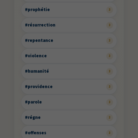
#prophétie
3
#résurrection
3
#repentance
3
#violence
3
#humanité
3
#providence
3
#parole
3
#régne
3
#offenses
3