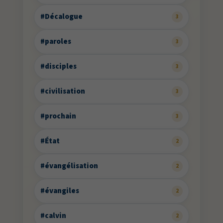
#Décalogue
3
#paroles
3
#disciples
3
#civilisation
3
#prochain
3
#État
2
#évangélisation
2
#évangiles
2
#calvin
2