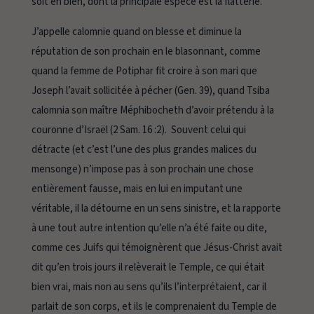
soit en bien
,
dont la principale espèce est la
flatterie
.
J’appelle
calomnie
quand on blesse et diminue la
réputation
de son prochain en le blasonnant, comme
quand la femme de Potiphar fit croire à son mari que
Joseph l’avait sollicitée à pécher (Gen. 39), quand Tsiba
calomnia son maître Méphibocheth d’avoir prétendu à la
couronne d’Israël (2 Sam. 16 :2). Souvent celui qui
détracte (et c’est l’une des plus grandes malices du
mensonge) n’impose pas à son prochain une chose
entièrement fausse, mais en lui en imputant une
véritable, il la détourne en un sens sinistre, et la rapporte
à une tout autre intention qu’elle n’a été faite ou dite,
comme ces Juifs qui témoignèrent que Jésus-Christ avait
dit qu’en trois jours il relèverait le Temple, ce qui était
bien vrai, mais non au sens qu’ils l’interprétaient, car il
parlait de son corps, et ils le comprenaient du Temple de