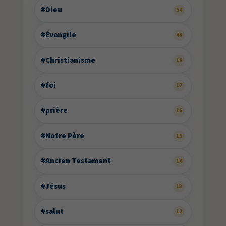
#Dieu
54
#Évangile
40
#Christianisme
19
#foi
17
#prière
16
#Notre Père
15
#Ancien Testament
14
#Jésus
13
#salut
12