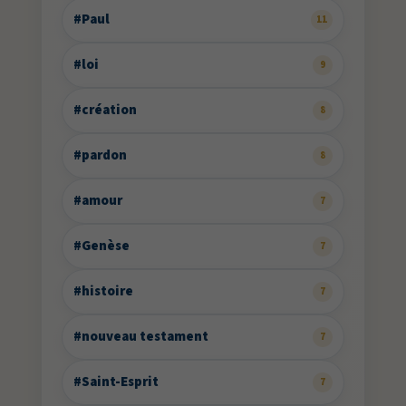
#Paul
11
#loi
9
#création
8
#pardon
8
#amour
7
#Genèse
7
#histoire
7
#nouveau testament
7
#Saint-Esprit
7