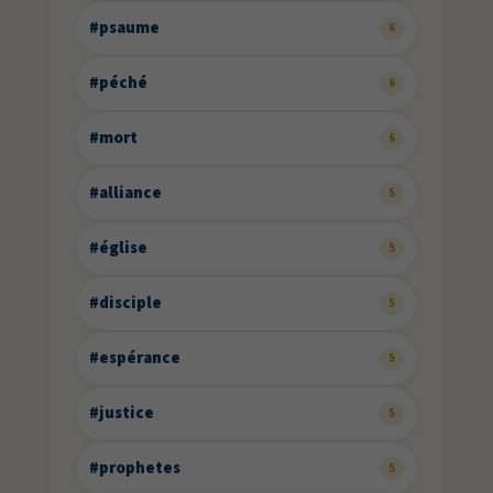
#psaume
6
#péché
6
#mort
6
#alliance
5
#église
5
#disciple
5
#espérance
5
#justice
5
#prophetes
5