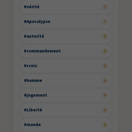
#vérité
7
#Apocalypse
7
#autorité
6
#commandement
6
#croix
6
#homme
6
#jugement
6
#Liberté
6
#monde
6