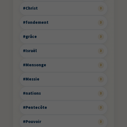
#Christ
3
#fondement
3
#grâce
3
#Israël
3
#Mensonge
3
#Messie
3
#nations
3
#Pentecôte
3
#Pouvoir
3