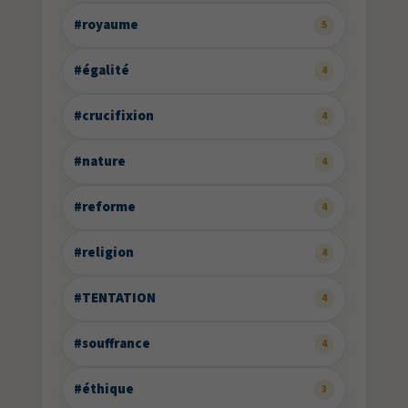
#royaume
5
#égalité
4
#crucifixion
4
#nature
4
#reforme
4
#religion
4
#TENTATION
4
#souffrance
4
#éthique
3