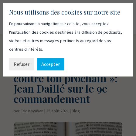
Nous utilisons des cookies sur notre site
En poursuivant la navigation sur ce site, vous acceptez
Recherc
Français
English
l'installation des cookies destinées à la diffusion de podcasts,
vidéos et autres messages pertinents au regard de vos
centres d'intérêts.
« Tu ne porteras pas
de faux témoignage
Refuser
Accepter
contre ton prochain »:
Jean Daillé sur le 9e
commandement
par
Eric Kayayan
|
25 août 2021
|
Blog