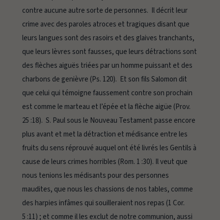
contre aucune autre sorte de personnes. Il décrit leur
crime avec des paroles atroces et tragiques disant que
leurs langues sont des rasoirs et des glaives tranchants,
que leurs lèvres sont fausses, que leurs détractions sont
des flèches aiguës triées par un homme puissant et des
charbons de genièvre
(Ps. 120). Et son fils Salomon dit
que
celui qui témoigne faussement contre son prochain
est comme le marteau et l’épée et la flèche aigüe
(Prov.
25 :18)
.
S. Paul sous le Nouveau Testament passe encore
plus avant et met
la détraction et médisance entre les
fruits du sens réprouvé
auquel
ont été livrés les Gentils à
cause de leurs crimes horribles
(Rom. 1 :30)
.
Il veut que
nous tenions les médisants pour
des personnes
maudites, que nous les chassions de nos tables, comme
des harpies infâmes qui souilleraient nos repas
(1 Cor.
5 :11)
; et comme il les exclut de notre communion, aussi