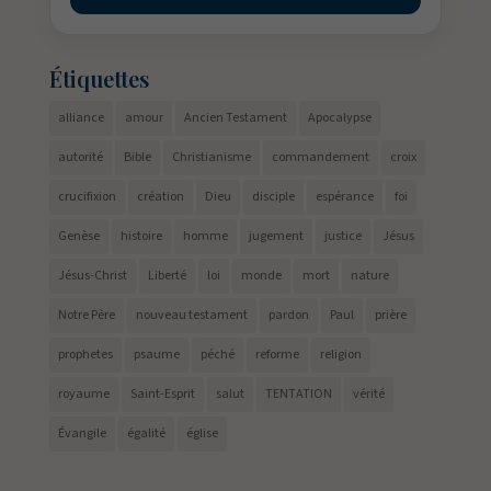
Étiquettes
alliance
amour
Ancien Testament
Apocalypse
autorité
Bible
Christianisme
commandement
croix
crucifixion
création
Dieu
disciple
espérance
foi
Genèse
histoire
homme
jugement
justice
Jésus
Jésus-Christ
Liberté
loi
monde
mort
nature
Notre Père
nouveau testament
pardon
Paul
prière
prophetes
psaume
péché
reforme
religion
royaume
Saint-Esprit
salut
TENTATION
vérité
Évangile
égalité
église