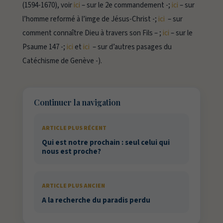
(1594-1670), voir
ici
– sur le 2e commandement -;
ici
– sur
l’homme reformé à l’imge de Jésus-Christ -;
ici
– sur
comment connaître Dieu à travers son Fils – ;
ici
– sur le
Psaume 147 -;
ici
et
ici
– sur d’autres pasages du
Catéchisme de Genève -).
Continuer la navigation
ARTICLE PLUS RÉCENT
Qui est notre prochain : seul celui qui
nous est proche?
ARTICLE PLUS ANCIEN
A la recherche du paradis perdu