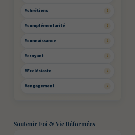
#chrétiens
2
#complémentarité
2
#connaissance
2
#croyant
2
#Ecclésiaste
2
#engagement
2
Soutenir Foi & Vie Réformées