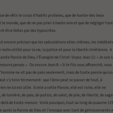
e de vêtir le corps d’habits profanes, que de hanter des lieux
le monde, que de ne pas prier à haute voix et que de négliger tou
t être faites par des hypocrites.
 faut encore préciser que les spéculations elles-mêmes, les méditat
nulle utilité pour la vie, la justice et pour la liberté chrétienne. A
sainte Parole de Dieu, l’Évangile de Christ. Voyez Jean 11
: «
Je suis l
 mourra jamais ». Ou encore Jean 8: « Si le Fils vous affranchit, vous
 L’homme ne vit pas de pain seulement, mais de toute parole qui so
n peut s’y tenir fermement- que l’âme peut se passer de tout, à
en ne lui est utile. Si elle a cette Parole, elle est riche, elle ne
 de lumière, de paix, de justice, de salut, de joie, de liberté, de sag
 au-delà de toute mesure. Voilà pourquoi, tout au long du psaume 11
e après la Parole de Dieu et l’invoque avec tant de gémissements 