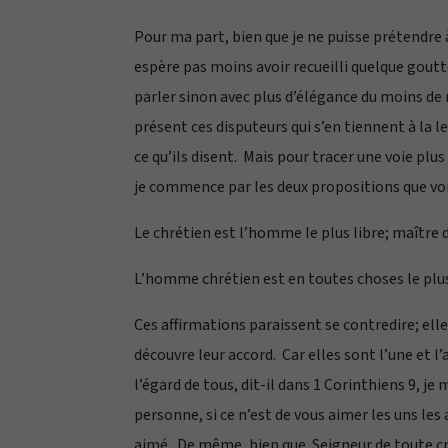
Pour ma part, bien que je ne puisse prétendre 
espère pas moins avoir recueilli quelque goutte
parler sinon avec plus d’élégance du moins de m
présent ces disputeurs qui s’en tiennent à la 
ce qu’ils disent. Mais pour tracer une voie plus 
je commence par les deux propositions que voici,
Le chrétien est l’homme le plus libre; maître d
L’homme chrétien est en toutes choses le plus s
Ces affirmations paraissent se contredire; ell
découvre leur accord. Car elles sont l’une et l
l’égard de tous, dit-il dans 1 Corinthiens 9, je 
personne, si ce n’est de vous aimer les uns les a
aimé. De même, bien que Seigneur de toute créa