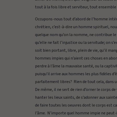
tout à la fois libre et serviteur, tout ensembl
Occupons-nous tout d’abord de l’homme intérie
chrétien, c’est-à-dire un homme spirituel, nouv
quelque nom qu’on la nomme, ne contribue le m
qu’elle ne fait l’injustice ou la servitude; on 
soit bien portant, libre, plein de vie, qu’il man
hommes impies qui n’aient ces choses en abond
perdre à l’âme la mauvaise santé, ou la captivit
puisqu’il arrive aux hommes les plus fidèles d’
parfaitement libres? Rien de tout cela, dans un
De même, il ne sert de rien d’orner le corps 
hanter les lieux saints, de s’adonner aux saint
de faire toutes les oeuvres dont le corps est cap
l’âme. N’importe quel homme impie ne peut-il pa