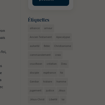
Étiquettes
alliance
amour
Léon
mais
Ancien Testament
Apocalypse
autorité
Bible
Christianisme
 foi,
commandement
croix
crucifixion
création
Dieu
ns
ne
disciple
espérance
foi
a
Genèse
histoire
homme
vec
jugement
justice
Jésus
Jésus-Christ
Liberté
loi