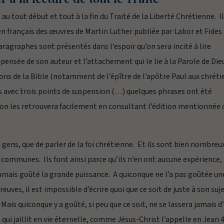
 au tout début et tout à la fin du
Traité de la Liberté Chrétienne.
I
en français des œuvres de Martin Luther publiée par
Labor et Fides
ragraphes sont présentés dans l’espoir qu’on sera incité à lire
 pensée de son auteur et l’attachement qui le lie à la Parole de Die
 de la Bible (notamment de l’épître de l’apôtre Paul aux chréti
 avec trois points de suspension
(…)
quelques phrases ont été
 on les retrouvera facilement en consultant l’édition mentionnée c
 gens, que de parler de la foi chrétienne. Et ils sont bien nombreu
communes. Ils font ainsi parce qu’ils n’en ont aucune expérience,
 jamais goûté la grande puissance. A quiconque ne l’a pas goûtée un
euves, il est impossible d’écrire quoi que ce soit de juste à son suje
 Mais quiconque y a goûté, si peu que ce soit, ne se lassera jamais d
e qui jaillit en vie éternelle, comme Jésus-Christ l’appelle en Jean 4