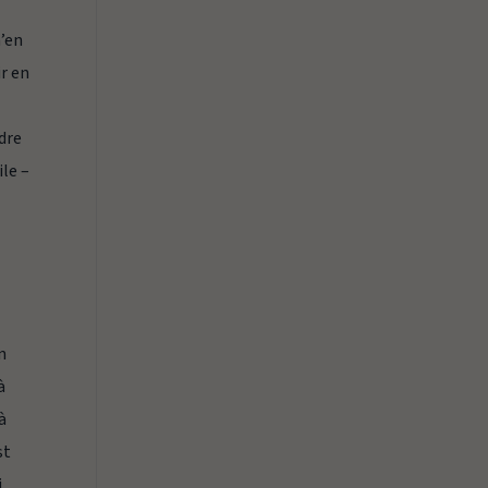
n’en
ir en
ndre
ile –
n
à
 à
st
,