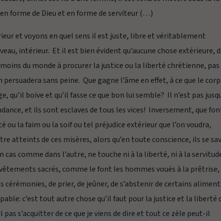
e en forme de Dieu et en forme de serviteur (…)
ur et voyons en quel sens il est juste, libre et véritablement
eau, intérieur. Et il est bien évident qu’aucune chose extérieure, 
oins du monde à procurer la justice ou la liberté chrétienne, pas
s’en persuadera sans peine. Que gagne l’âme en effet, à ce que le corp
ge, qu’il boive et qu’il fasse ce que bon lui semble? Il n’est pas jusq
ance, et ils sont esclaves de tous les vices! Inversement, que fon
é ou la faim ou la soif ou tel préjudice extérieur que l’on voudra,
être atteints de ces misères, alors qu’en toute conscience, ils se sa
 cas comme dans l’autre, ne touche ni à la liberté, ni à la servitud
de vêtements sacrés, comme le font les hommes voués à la prêtrise,
es cérémonies, de prier, de jeûner, de s’abstenir de certains alimen
able: c’est tout autre chose qu’il faut pour la justice et la liberté 
s s’acquitter de ce que je viens de dire et tout ce zèle peut-il