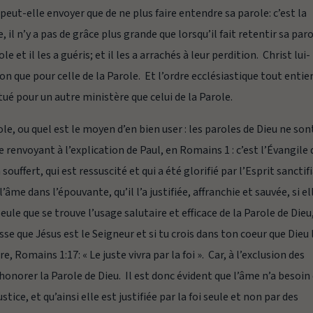
u peut-elle envoyer que de ne plus faire entendre sa parole: c’est la
 n’y a pas de grâce plus grande que lorsqu’il fait retentir sa paro
 et il les a guéris; et il les a arrachés à leur perdition. Christ lui-
 que pour celle de la Parole. Et l’ordre ecclésiastique tout entier
titué pour un autre ministère que celui de la Parole.
e, ou quel est le moyen d’en bien user : les paroles de Dieu ne son
 renvoyant à l’explication de Paul, en Romains 1 : c’est l’Évangile 
 souffert, qui est ressuscité et qui a été glorifié par l’Esprit sanctif
l’âme dans l’épouvante, qu’il l’a justifiée, affranchie et sauvée, si el
seule que se trouve l’usage salutaire et efficace de la Parole de Dieu
e que Jésus est le Seigneur et si tu crois dans ton coeur que Dieu 
, Romains 1:17: « Le juste vivra par la foi ». Car, à l’exclusion des
et honorer la Parole de Dieu. Il est donc évident que l’âme n’a besoin
ustice, et qu’ainsi elle est justifiée par la foi seule et non par des