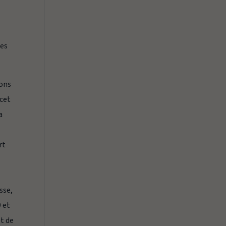
tes
ions
 cet
a
rt
esse,
9 et
et de