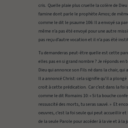
cris. Quelle plaie plus cruelle la colère de Die
famine dont parle le prophète Amos; de même, il
comme le dit le psaume 106: Il a envoyé sa parole
même n’a pas été envoyé pour une autre mission
pas reçu d’autre vocation et il n’a pas été ins
Tu demanderas peut-être quelle est cette parol
elles pas en si grand nombre ? Je réponds en te
Dieu qui annonce son Fils né dans la chair, qui a
Il a annoncé Christ: cela signifie qu’il a plongé 
croit à cette prédication. Car c’est dans la foi 
comme le dit Romains 10: « Si ta bouche confess
ressuscité des morts, tu seras sauvé. » Et encore
oeuvres, c’est la foi seule qui peut accueillir 
de la seule Parole pour accéder à la vie et à la j