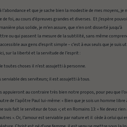
à l’abondance et que je sache bien la modestie de mes moyens, je 
 de foi, au cours d’épreuves grandes et diverses. Et j’espère pouvo
anière plus solide, je m’en assure, que n’en ont disserté jusqu’à
lettre ou qui passent la mesure de la subtilité, sans même compre
accessible aux gens d’esprit simple – c’est à eux seuls que je suis ut
 sur la liberté et la servitude de l’esprit :
e toutes choses il n’est assujetti à personne.
erviable des serviteurs; il est assujetti à tous.
es appuieront au contraire très bien notre propos, pour peu que l’o
’autre de l’apôtre Paul lui-même: « Bien que je sois un homme libre 
me suis fait le serviteur de tous »; et en Romains 13: « Ne devez rien
utres ». Or, l’amour est serviable par nature et il cède à celui qui e
ture, Christ est né d’une femme, il est venu se mettre sous la loi