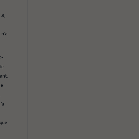
le,
 n’a
t-
de
iant.
le
,
l’a
 que