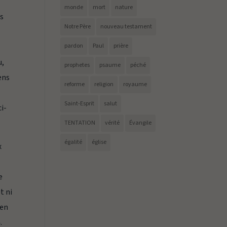
monde
mort
nature
ls
Notre Père
nouveau testament
pardon
Paul
prière
u,
prophetes
psaume
péché
ens
reforme
religion
royaume
Saint-Esprit
salut
i-
TENTATION
vérité
Évangile
égalité
église
x
e
t ni
’en
.