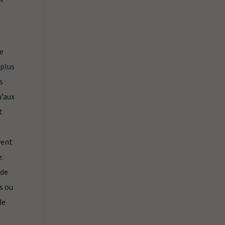
de
 plus
s
u’aux
t
vent
e.
 de
ts ou
de