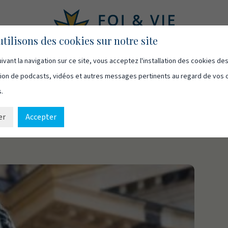
tilisons des cookies sur notre site
ivant la navigation sur ce site, vous acceptez l'installation des cookies de
asts
Vidéos
Qui sommes-nous
Ressources
Cont
usion de podcasts, vidéos et autres messages pertinents au regard de vos 
s.
er
Accepter
ne selon Martin Luther