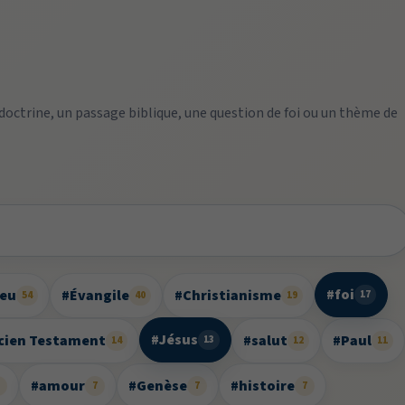
 doctrine, un passage biblique, une question de foi ou un thème de
#foi
ieu
#Évangile
#Christianisme
17
54
40
19
#Jésus
cien Testament
#salut
#Paul
13
14
12
11
#amour
#Genèse
#histoire
8
7
7
7