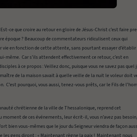
Est-ce que croire au retour en gloire de Jésus-Christ c’est faire pr
otre époque ? Beaucoup de commentateurs ridiculisent ceux qui
 vie en fonction de cette attente, sans pourtant essayer d’établir 
 lui-même. Car s’ils attendent effectivement ce retour, c’est en
disciples à ce propos :
Veillez donc, puisque vous ne savez pas quel 
maître de la maison savait à quelle veille de la nuit le voleur doit v
son. C’est pourquoi, vous aussi, tenez-vous prêts, car le Fils de l’h
unauté chrétienne de la ville de Thessalonique, reprend cet
 au moment de ces événements,
leur écrit-il,
vous n’avez pas besoin
ez fort bien vous-mêmes que le jour du Seigneur viendra de façon auss
e les gens diront : « Maintenant règne la paix ! Maintenant nous