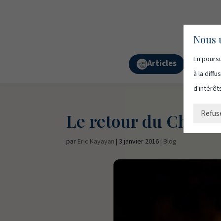
Nous u
En poursu
Articles
Podc
à la diff
d'intérêt
Refus
Le retour du Christ
par
Eric Kayayan
|
3 janvier 2016
|
Blog