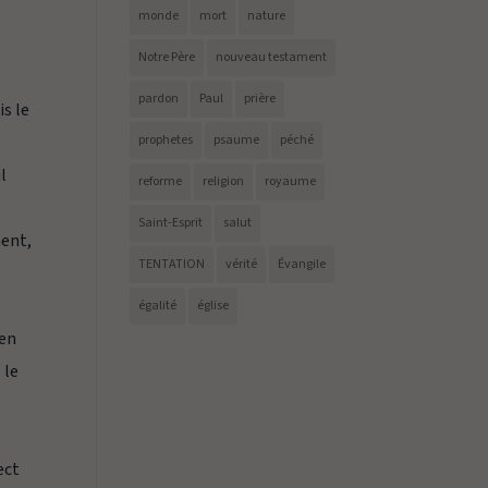
monde
mort
nature
Notre Père
nouveau testament
pardon
Paul
prière
is le
prophetes
psaume
péché
il
reforme
religion
royaume
Saint-Esprit
salut
ment,
TENTATION
vérité
Évangile
h
égalité
église
ien
 le
ect