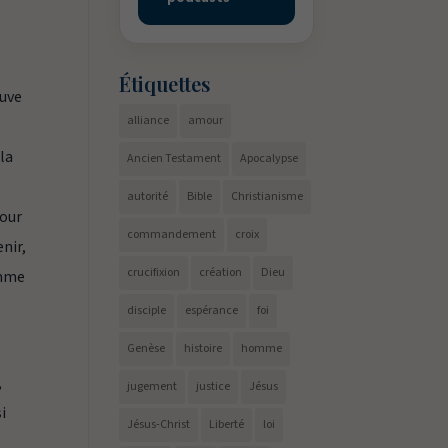
Étiquettes
euve
alliance
amour
la
Ancien Testament
Apocalypse
autorité
Bible
Christianisme
jour
commandement
croix
enir,
crucifixion
création
Dieu
omme
disciple
espérance
foi
Genèse
histoire
homme
,
jugement
justice
Jésus
i
Jésus-Christ
Liberté
loi