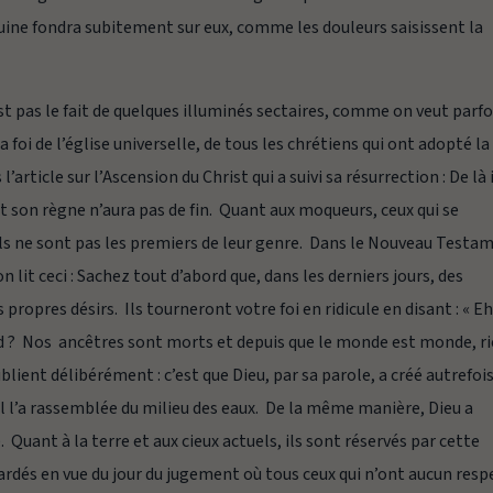
ruine fondra subitement sur eux, comme les douleurs saisissent la
st pas le fait de quelques illuminés sectaires, comme on veut parfo
la foi de l’église universelle, de tous les chrétiens qui ont adopté la
’article sur l’Ascension du Christ qui a suivi sa résurrection :
De là 
et son règne n’aura pas de fin.
Quant aux moqueurs, ceux qui se
ils ne sont pas les premiers de leur genre. Dans le Nouveau Testa
 lit ceci :
Sachez tout d’abord que, dans les derniers jours, des
propres désirs. Ils tourneront votre foi en ridicule en disant : « E
nd ? Nos
ancêtres sont morts et depuis que le monde est monde, r
ublient délibérément : c’est que Dieu, par sa parole, a créé autrefois
et il l’a rassemblée du milieu des eaux. De la même manière, Dieu a
 Quant à la terre et aux cieux actuels, ils sont réservés par cette
gardés en vue du jour du jugement où tous ceux qui n’ont aucun resp