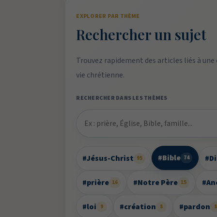
EXPLORER PAR THÈME
Rechercher un sujet
Trouvez rapidement des articles liés à une
vie chrétienne.
RECHERCHER DANS LES THÈMES
#Bible
#Jésus-Christ
#D
74
95
#prière
#Notre Père
#An
16
15
#loi
#création
#pardon
9
8