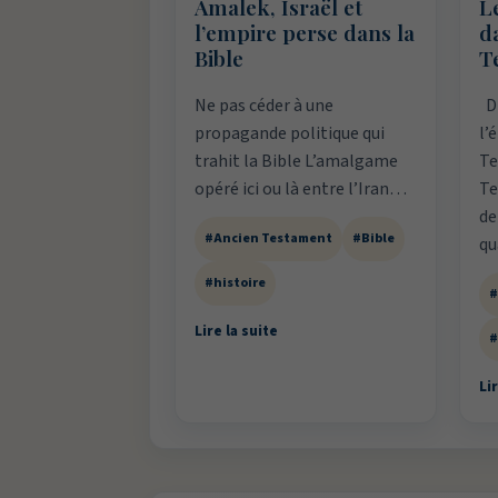
Amalek, Israël et
Le
l’empire perse dans la
d
Bible
T
Ne pas céder à une
Di
propagande politique qui
l’
trahit la Bible L’amalgame
Te
opéré ici ou là entre l’Iran…
Te
de
#Ancien Testament
#Bible
q
#histoire
#
Lire la suite
#
Lir