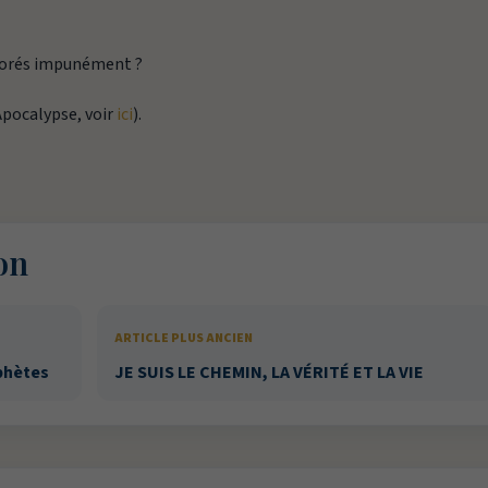
gnorés impunément ?
’Apocalypse, voir
ici
).
on
ARTICLE PLUS ANCIEN
phètes
JE SUIS LE CHEMIN, LA VÉRITÉ ET LA VIE