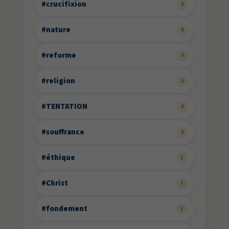
#crucifixion
4
#nature
4
#reforme
4
#religion
4
#TENTATION
4
#souffrance
4
#éthique
3
#Christ
3
#fondement
3