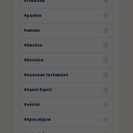
#création
8
#pardon
8
#amour
7
#Genèse
7
#histoire
7
#nouveau testament
7
#Saint-Esprit
7
#vérité
7
#Apocalypse
7