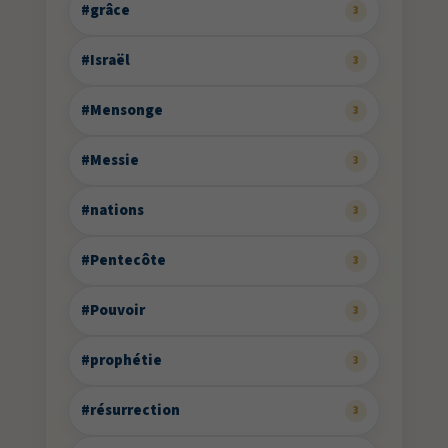
#grâce
3
#Israël
3
#Mensonge
3
#Messie
3
#nations
3
#Pentecôte
3
#Pouvoir
3
#prophétie
3
#résurrection
3