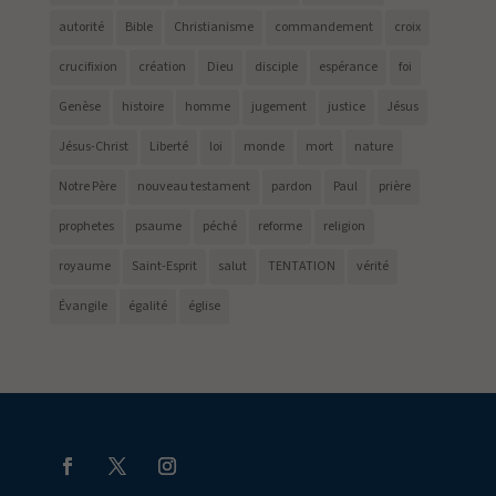
autorité
Bible
Christianisme
commandement
croix
crucifixion
création
Dieu
disciple
espérance
foi
Genèse
histoire
homme
jugement
justice
Jésus
Jésus-Christ
Liberté
loi
monde
mort
nature
Notre Père
nouveau testament
pardon
Paul
prière
prophetes
psaume
péché
reforme
religion
royaume
Saint-Esprit
salut
TENTATION
vérité
Évangile
égalité
église