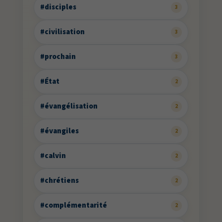
#disciples
3
#civilisation
3
#prochain
3
#État
2
#évangélisation
2
#évangiles
2
#calvin
2
#chrétiens
2
#complémentarité
2