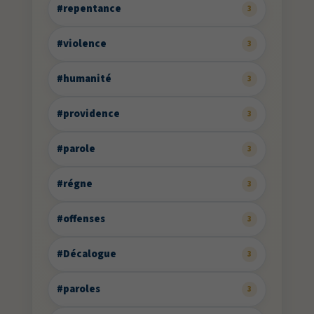
#repentance
3
#violence
3
#humanité
3
#providence
3
#parole
3
#régne
3
#offenses
3
#Décalogue
3
#paroles
3