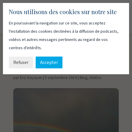
Nous utilisons des cookies sur notre site
En poursuivant la navigation sur ce site, vous acceptez
Recherc
Français
English
l'installation des cookies destinées à la diffusion de podcasts,
vidéos et autres messages pertinents au regard de vos
centres d'intérêts.
Le 3e Commandement
– 3
Refuser
Accepter
par
Eric Kayayan
|
5 septembre 2019
|
Blog
,
Vidéos