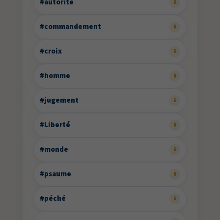
#autorité
6
#commandement
6
#croix
6
#homme
6
#jugement
6
#Liberté
6
#monde
6
#psaume
6
#péché
6