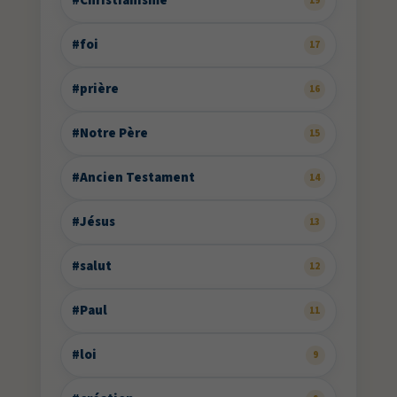
#Christianisme
19
#foi
17
#prière
16
#Notre Père
15
#Ancien Testament
14
#Jésus
13
#salut
12
#Paul
11
#loi
9