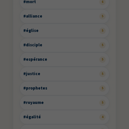
#mort
6
#alliance
5
#église
5
#disciple
5
#espérance
5
#justice
5
#prophetes
5
#royaume
5
#égalité
4