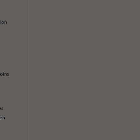
tion
moins
es
 en