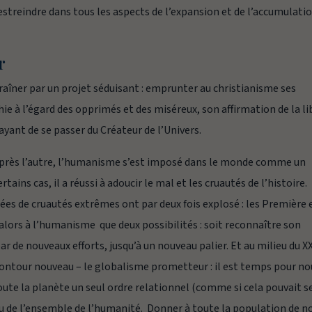
restreindre dans tous les aspects de l’expansion et de l’accumulatio
r
ntraîner par un projet séduisant : emprunter au christianisme ses
ie à l’égard des opprimés et des miséreux, son affirmation de la li
ant de se passer du Créateur de l’Univers.
e après l’autre, l’humanisme s’est imposé dans le monde comme un
s cas, il a réussi à adoucir le mal et les cruautés de l’histoire.
ées de cruautés extrêmes ont par deux fois explosé : les Première 
 alors à l’humanisme
que deux possibilités : soit reconnaître son
par de nouveaux efforts, jusqu’à un nouveau palier. Et au milieu du X
ontour nouveau – le globalisme prometteur : il est temps pour no
toute la planète un seul ordre relationnel (comme si cela pouvait s
veau de l’ensemble de l’humanité. Donner à toute la population de n