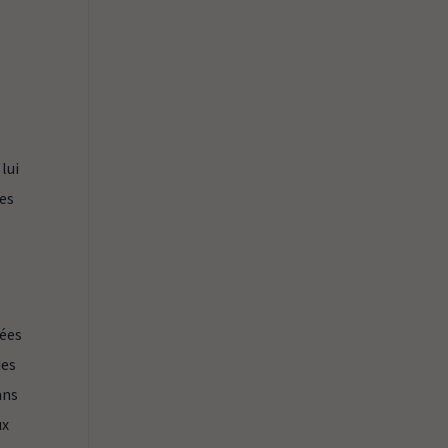
lui
ges
dées
des
ans
ux