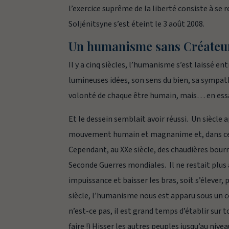
l’exercice suprême de la liberté consiste à se 
Soljénitsyne s’est éteint le 3 août 2008.
Un humanisme sans Créateu
Il y a cinq siècles, l’humanisme s’est laissé e
lumineuses idées, son sens du bien, sa sympath
volonté de chaque être humain, mais… en essay
Et le dessein semblait avoir réussi. Un siècl
mouvement humain et magnanime et, dans certain
Cependant, au XXe siècle, des chaudières bourr
Seconde Guerres mondiales. Il ne restait plus
impuissance et baisser les bras, soit s’élever, 
siècle, l’humanisme nous est apparu sous un c
n’est-ce pas, il est grand temps d’établir sur 
faire !) Hisser les autres peuples jusqu’au ni