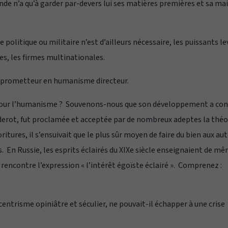
nde n’a qu’à garder par-devers lui ses matières premières et sa ma
olitique ou militaire n’est d’ailleurs nécessaire, les puissants le
es, les firmes multinationales.
e prometteur en humanisme directeur.
e pour l’humanisme ? Souvenons-nous que son développement a co
derot, fut proclamée et acceptée par de nombreux adeptes la théo
oritures, il s’ensuivait que le plus sûr moyen de faire du bien aux au
s. En Russie, les esprits éclairés du XIXe siècle enseignaient de m
je rencontre l’expression
« l’intérêt égoïste éclairé »
. Comprenez :
ntrisme opiniâtre et séculier, ne pouvait-il échapper à une crise