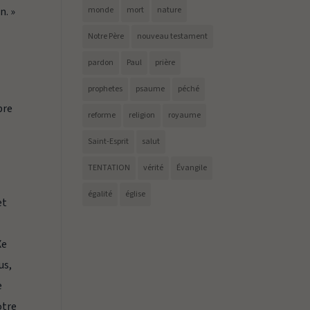
n. »
monde
mort
nature
Notre Père
nouveau testament
pardon
Paul
prière
prophetes
psaume
péché
bre
reforme
religion
royaume
Saint-Esprit
salut
TENTATION
vérité
Évangile
égalité
église
et
Xe
us,
e
otre