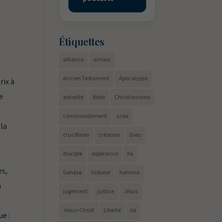
Étiquettes
alliance
amour
Ancien Testament
Apocalypse
rix à
e
autorité
Bible
Christianisme
commandement
croix
 la
crucifixion
création
Dieu
disciple
espérance
foi
es,
Genèse
histoire
homme
à
jugement
justice
Jésus
Jésus-Christ
Liberté
loi
ue :