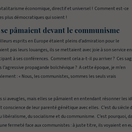
 totalitarisme économique, directif et universel ! Comment est-ce
les plus démocratiques qui soient !
s se pâmaient devant le communisme
illeurs esprits en Europe étaient pleins d’admiration pour le
nt pas leurs louanges, ils se mettaient avec joie à son service en 
cipant à ses conférences. Comment cela a-t-il pu arriver ? Ces sa
dans l’agressive propagande bolchévique ? A cette époque, je m’en
ralement :
« Nous, les communistes, sommes les seuls vrais
s si aveugles, mais elles se pâmaient en entendant résonner les i
t conscience de leur parenté génétique avec elles. C’est du siècle 
 libéralisme, du socialisme et du communisme. C’est pourquoi, d
une fermeté face aux communistes : à juste titre, ils voyaient en e