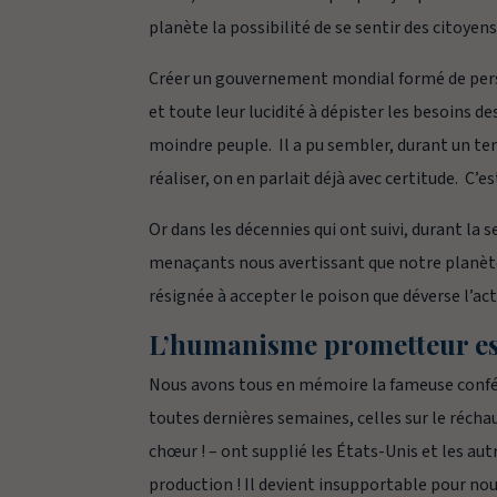
planète la possibilité de se sentir des citoye
Créer un gouvernement mondial formé de pers
et toute leur lucidité à dépister les besoins d
moindre peuple. Il a pu sembler, durant un t
réaliser, on en parlait déjà avec certitude. C’
Or dans les décennies qui ont suivi, durant la 
menaçants nous avertissant que notre planète 
résignée à accepter le poison que déverse l’ac
L’humanisme prometteur es
Nous avons tous en mémoire la fameuse confér
toutes dernières semaines, celles sur le réch
chœur ! – ont supplié les États-Unis et les au
production ! Il devient insupportable pour nou