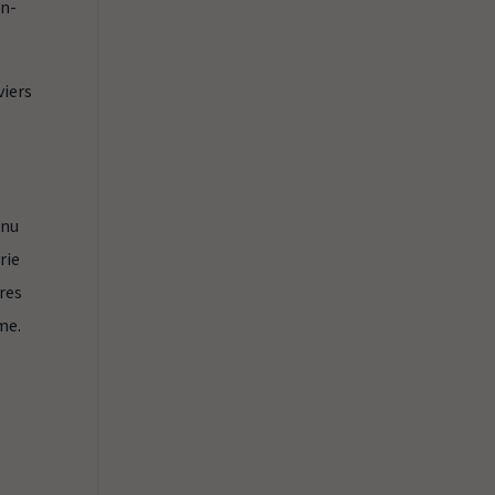
in-
viers
nnu
rie
tres
ême.