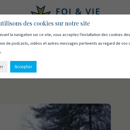
tilisons des cookies sur notre site
ivant la navigation sur ce site, vous acceptez l'installation des cookies de
asts
Vidéos
Qui sommes-nous
Ressources
Cont
usion de podcasts, vidéos et autres messages pertinents au regard de vos 
s.
er
Accepter
ine : La dégénérescence de