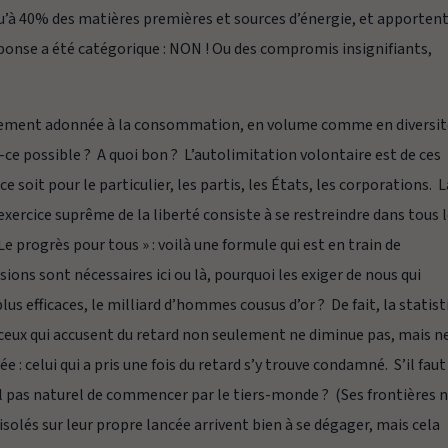
à 40% des matières premières et sources d’énergie, et apporten
éponse a été catégorique : NON ! Ou des compromis insignifiants,
tellement adonnée à la consommation, en volume comme en diversit
st-ce possible ? A quoi bon ? L’autolimitation volontaire est de ces
e ce soit pour le particulier, les partis, les États, les corporations. 
 l’exercice suprême de la liberté consiste à se restreindre dans tous 
Le progrès pour tous »
: voilà une formule qui est en train de
ons sont nécessaires ici ou là, pourquoi les exiger de nous qui
us efficaces, le milliard d’hommes cousus d’or ? De fait, la statist
 ceux qui accusent du retard non seulement ne diminue pas, mais n
e : celui qui a pris une fois du retard s’y trouve condamné. S’il faut
t-il pas naturel de commencer par le tiers-monde ? (Ses frontières 
solés sur leur propre lancée arrivent bien à se dégager, mais cela