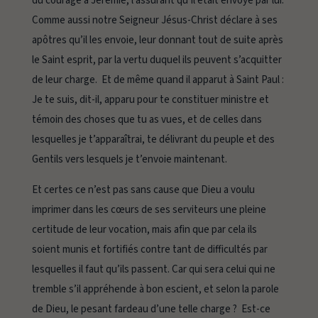
du courage à Jérémie, l’assurant qu’il était envoyé par lui.
Comme aussi notre Seigneur Jésus-Christ déclare à ses
apôtres qu’il les envoie, leur donnant tout de suite après
le Saint esprit, par la vertu duquel ils peuvent s’acquitter
de leur charge. Et de même quand il apparut à Saint Paul :
Je te suis,
dit-il,
apparu pour te constituer ministre et
témoin des choses que tu as vues, et de celles dans
lesquelles je t’apparaîtrai, te délivrant du peuple et des
Gentils vers lesquels je t’envoie maintenant.
Et certes ce n’est pas sans cause que Dieu a voulu
imprimer dans les cœurs de ses serviteurs une pleine
certitude de leur vocation, mais afin que par cela ils
soient munis et fortifiés contre tant de difficultés par
lesquelles il faut qu’ils passent. Car qui sera celui qui ne
tremble s’il appréhende à bon escient, et selon la parole
de Dieu, le pesant fardeau d’une telle charge ? Est-ce