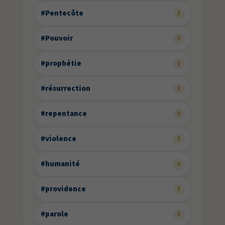
#Pentecôte
3
#Pouvoir
3
#prophétie
3
#résurrection
3
#repentance
3
#violence
3
#humanité
3
#providence
3
#parole
3