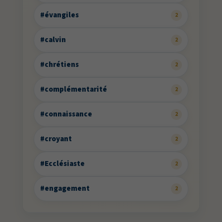
#évangiles
2
#calvin
2
#chrétiens
2
#complémentarité
2
#connaissance
2
#croyant
2
#Ecclésiaste
2
#engagement
2