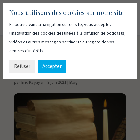
Nous utilisons des cookies sur notre site
En poursuivant la navigation sur ce site, vous acceptez
Recherc
Français
English
l'installation des cookies destinées à la diffusion de podcasts,
vidéos et autres messages pertinents au regard de vos
centres d'intérêts.
La transmission fidèle
de l’Évangile
Refuser
Accepter
par
Eric Kayayan
|
3 juin 2021
|
Blog