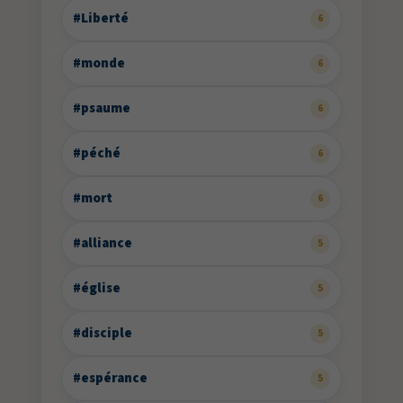
#Liberté
6
#monde
6
#psaume
6
#péché
6
#mort
6
#alliance
5
#église
5
#disciple
5
#espérance
5