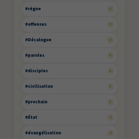
#régne
3
#offenses
3
#Décalogue
3
#paroles
3
#disciples
3
#civilisation
3
#prochain
3
#État
2
#évangélisation
2