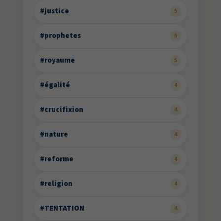
#justice
5
#prophetes
5
#royaume
5
#égalité
4
#crucifixion
4
#nature
4
#reforme
4
#religion
4
#TENTATION
4