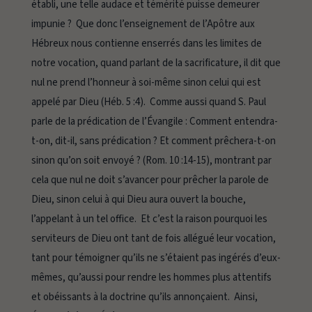
établi, une telle audace et témérité puisse demeurer
impunie ? Que donc l’enseignement de l’Apôtre aux
Hébreux nous contienne enserrés dans les limites de
notre vocation, quand parlant de la sacrificature, il dit que
nul ne prend l’honneur à soi-même sinon celui qui est
appelé par Dieu (Héb. 5 :4). Comme aussi quand S. Paul
parle de la prédication de l’Évangile :
Comment entendra-
t-on
, dit-il,
sans prédication ? Et comment prêchera-t-on
sinon qu’on soit envoyé ?
(Rom. 10 :14-15), montrant par
cela que nul ne doit s’avancer pour prêcher la parole de
Dieu, sinon celui à qui Dieu aura ouvert la bouche,
l’appelant à un tel office. Et c’est la raison pourquoi les
serviteurs de Dieu ont tant de fois allégué leur vocation,
tant pour témoigner qu’ils ne s’étaient pas ingérés d’eux-
mêmes, qu’aussi pour rendre les hommes plus attentifs
et obéissants à la doctrine qu’ils annonçaient. Ainsi,