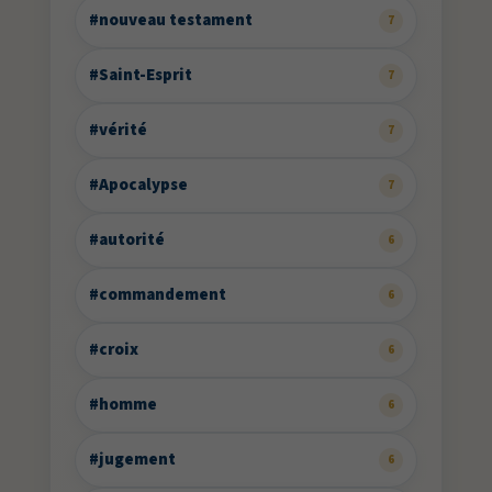
#nouveau testament
7
#Saint-Esprit
7
#vérité
7
#Apocalypse
7
#autorité
6
#commandement
6
#croix
6
#homme
6
#jugement
6