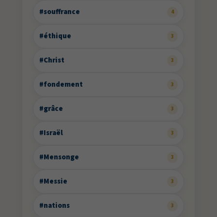
#souffrance
4
#éthique
3
#Christ
3
#fondement
3
#grâce
3
#Israël
3
#Mensonge
3
#Messie
3
#nations
3