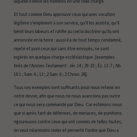
laquelle il élève les hommes en une telle charge.
Et tout comme Dieu approuve ceux qui avec vocation
légitime s’emploient à son service, qu’il les assiste, qu’il
bénit leurs labeurs et ratifie au ciel la doctrine qu’ils ont
annoncée en la terre : aussi il a de tout temps condamné,
rejeté et puni ceux qui sans être envoyés, se sont
ingérés en quelque charge ecclésiastique. [exemples
tirés de l’Ancien Testament : Jér. 14 ; 29 :23 ; Éz. 13 :7 ; Nb.
16 1 ; Sam. 6 ; 13 ; 2 Sam. 6 ; 2 Chron. 26].
Tous ces exemples sont suffisants pour nous retenir en
notre devoir, afin que nous ne nous avancions pas outre
ce qui nous sera commandé par Dieu. Car estimons-nous
que si après tant de défenses, de menaces, de punitions
rigoureuses contre ceux qui ont commis de telles fautes,
on veut néanmoins violer et pervertir l’ordre que Dieu a