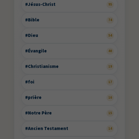
#Jésus-Christ
95
#Bible
74
#Dieu
54
#Évangile
40
#Christianisme
19
#foi
17
#prière
16
#Notre Père
15
#Ancien Testament
14