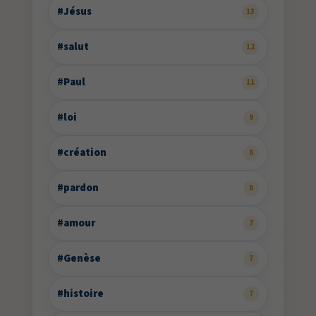
#Jésus
13
#salut
12
#Paul
11
#loi
9
#création
8
#pardon
8
#amour
7
#Genèse
7
#histoire
7