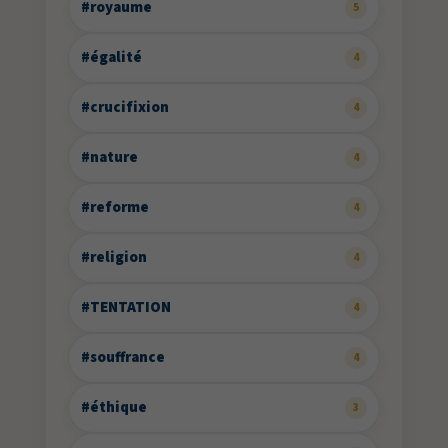
#royaume
5
#égalité
4
#crucifixion
4
#nature
4
#reforme
4
#religion
4
#TENTATION
4
#souffrance
4
#éthique
3