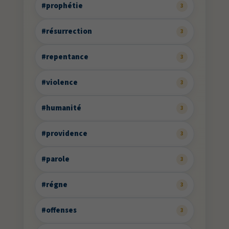
#prophétie
3
#résurrection
3
#repentance
3
#violence
3
#humanité
3
#providence
3
#parole
3
#régne
3
#offenses
3