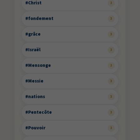
#Christ
3
#fondement
3
#grâce
3
#Israël
3
#Mensonge
3
#Messie
3
#nations
3
#Pentecôte
3
#Pouvoir
3