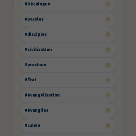
#Décalogue
3
#paroles
3
#disciples
3
#civilisation
3
#prochain
3
#État
2
#évangélisation
2
#évangiles
2
#calvin
2