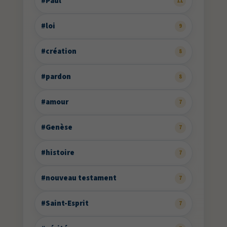
#Paul
11
#loi
9
#création
8
#pardon
8
#amour
7
#Genèse
7
#histoire
7
#nouveau testament
7
#Saint-Esprit
7