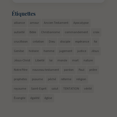
Étiquettes
alliance
amour
Ancien Testament
Apocalypse
autorité
Bible
Christianisme
commandement
croix
crucifixion
création
Dieu
disciple
espérance
foi
Genèse
histoire
homme
jugement
justice
Jésus
Jésus-Christ
Liberté
loi
monde
mort
nature
Notre Père
nouveau testament
pardon
Paul
prière
prophetes
psaume
péché
reforme
religion
royaume
Saint-Esprit
salut
TENTATION
vérité
Évangile
égalité
église