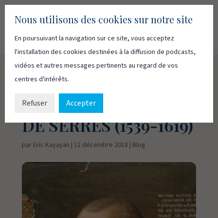
Nous utilisons des cookies sur notre site
En poursuivant la navigation sur ce site, vous acceptez
Recherc
Français
English
l'installation des cookies destinées à la diffusion de podcasts,
vidéos et autres messages pertinents au regard de vos
centres d'intérêts.
RÉFORMÉS
ILLUSTRES: OLIVIER
Refuser
Accepter
DE SERRES (1539-1619)
par
Eric Kayayan
|
11 décembre 2018
|
Blog