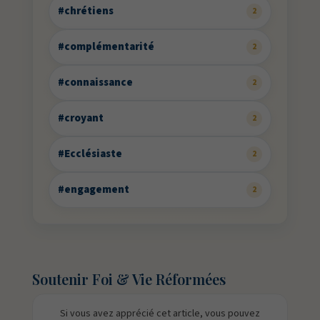
#chrétiens
2
#complémentarité
2
#connaissance
2
#croyant
2
#Ecclésiaste
2
#engagement
2
Soutenir Foi & Vie Réformées
Si vous avez apprécié cet article, vous pouvez