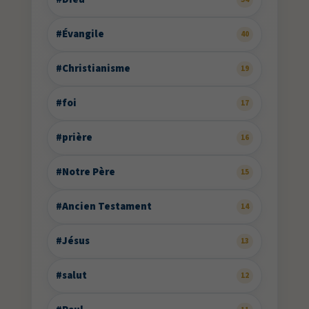
#Évangile
40
#Christianisme
19
#foi
17
#prière
16
#Notre Père
15
#Ancien Testament
14
#Jésus
13
#salut
12