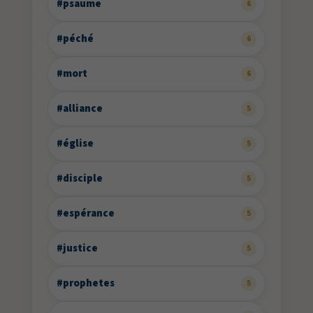
#psaume
6
#péché
6
#mort
6
#alliance
5
#église
5
#disciple
5
#espérance
5
#justice
5
#prophetes
5