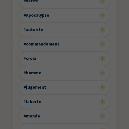
#vérité
7
#Apocalypse
7
#autorité
6
#commandement
6
#croix
6
#homme
6
#jugement
6
#Liberté
6
#monde
6