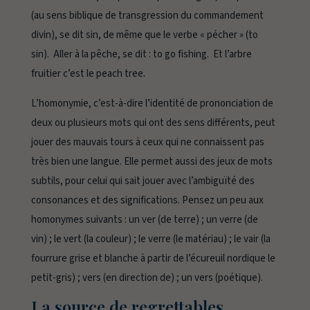
(au sens biblique de transgression du commandement
divin), se dit
sin
, de même que le verbe « pécher » (
to
sin
). Aller à la pêche, se dit :
to go fishing
. Et l’arbre
fruitier c’est le
peach tree
.
L’homonymie, c’est-à-dire l’identité de prononciation de
deux ou plusieurs mots qui ont des sens différents, peut
jouer des mauvais tours à ceux qui ne connaissent pas
très bien une langue. Elle permet aussi des jeux de mots
subtils, pour celui qui sait jouer avec l’ambiguïté des
consonances et des significations. Pensez un peu aux
homonymes suivants : un
ver
(de terre) ; un
verre
(de
vin) ; le
vert
(la couleur) ; le
verre
(le matériau) ; le
vair
(la
fourrure grise et blanche à partir de l’écureuil nordique le
petit-gris) ;
vers
(en direction de) ; un
vers
(poétique).
La source de regrettables