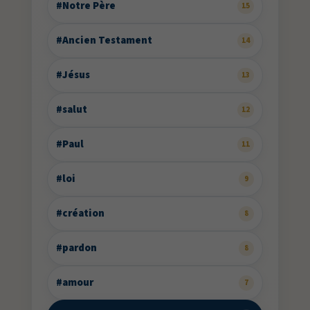
#Notre Père
15
#Ancien Testament
14
#Jésus
13
#salut
12
#Paul
11
#loi
9
#création
8
#pardon
8
#amour
7