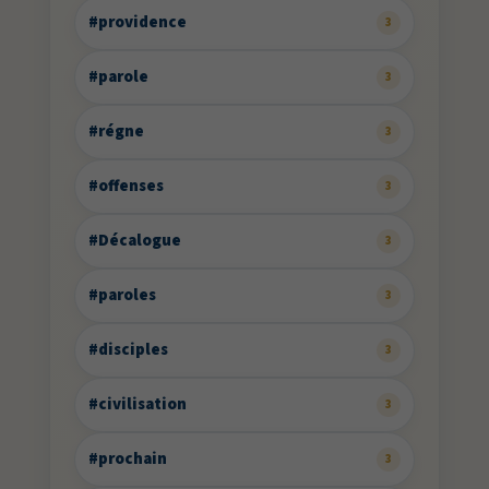
#providence
3
#parole
3
#régne
3
#offenses
3
#Décalogue
3
#paroles
3
#disciples
3
#civilisation
3
#prochain
3