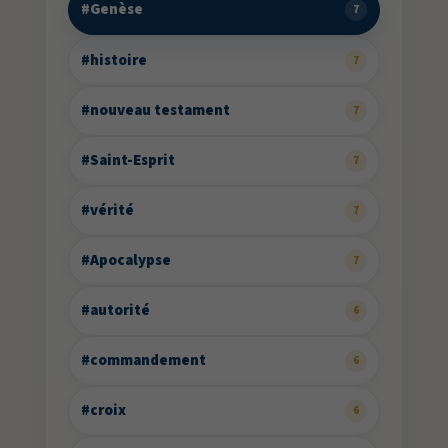
#Genèse
7
#histoire
7
#nouveau testament
7
#Saint-Esprit
7
#vérité
7
#Apocalypse
7
#autorité
6
#commandement
6
#croix
6