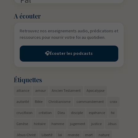
A écouter
Retrouvez nos enseignements audio, prédications et
ressources pour nourrir votre foi au quotidien.
🎧
Écouter les podcasts
Étiquettes
alliance
amour
Ancien Testament
Apocalypse
autorité
Bible
Christianisme
commandement
croix
crucifixion
création
Dieu
disciple
espérance
foi
Genèse
histoire
homme
jugement
justice
Jésus
Jésus-Christ
Liberté
loi
monde
mort
nature