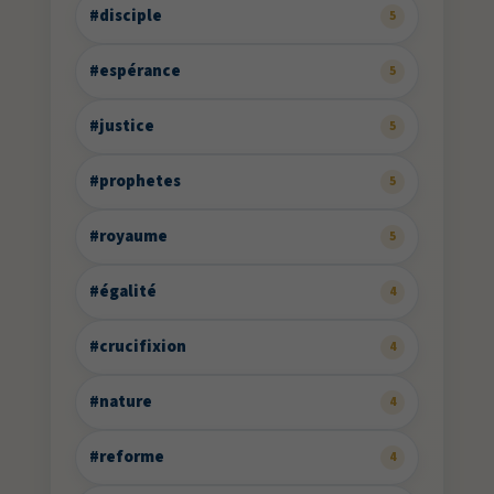
#disciple
5
#espérance
5
#justice
5
#prophetes
5
#royaume
5
#égalité
4
#crucifixion
4
#nature
4
#reforme
4