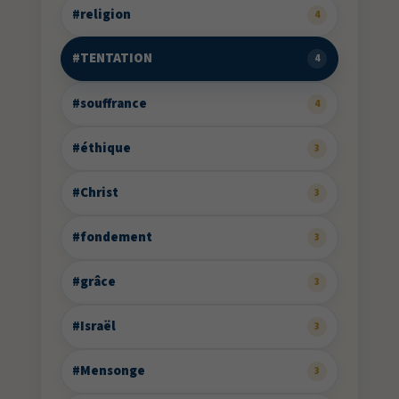
#religion
4
#TENTATION
4
#souffrance
4
#éthique
3
#Christ
3
#fondement
3
#grâce
3
#Israël
3
#Mensonge
3