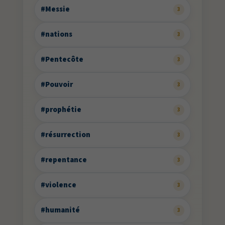
#Messie
3
#nations
3
#Pentecôte
3
#Pouvoir
3
#prophétie
3
#résurrection
3
#repentance
3
#violence
3
#humanité
3