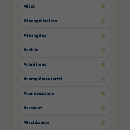
#État
2
#évangélisation
2
#évangiles
2
#calvin
2
#chrétiens
2
#complémentarité
2
#connaissance
2
#croyant
2
#Ecclésiaste
2