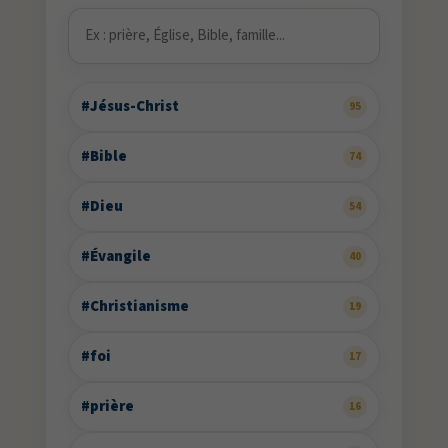
#Jésus-Christ
95
#Bible
74
#Dieu
54
#Évangile
40
#Christianisme
19
#foi
17
#prière
16