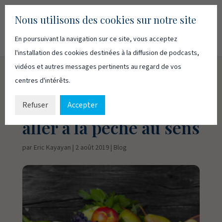
Nous utilisons des cookies sur notre site
En poursuivant la navigation sur ce site, vous acceptez
Recherc
Français
English
l'installation des cookies destinées à la diffusion de podcasts,
vidéos et autres messages pertinents au regard de vos
centres d'intérêts.
Péché ou pêcher? Un
peu d’étymologie pour
Refuser
Accepter
aller à la pêche au sens
par
Eric Kayayan
|
2 août 2019
|
Blog