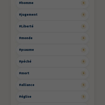
#homme
6
#jugement
6
#Liberté
6
#monde
6
#psaume
6
#péché
6
#mort
6
#alliance
5
#église
5