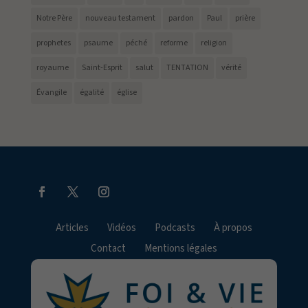
Notre Père
nouveau testament
pardon
Paul
prière
prophetes
psaume
péché
reforme
religion
royaume
Saint-Esprit
salut
TENTATION
vérité
Évangile
égalité
église
Articles
Vidéos
Podcasts
À propos
Contact
Mentions légales