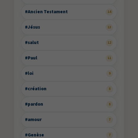
#Ancien Testament
14
#Jésus
13
#salut
12
#Paul
11
#loi
9
#création
8
#pardon
8
#amour
7
#Genèse
7