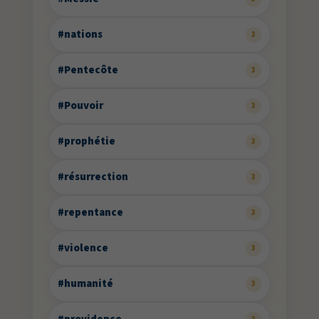
#nations
3
#Pentecôte
3
#Pouvoir
3
#prophétie
3
#résurrection
3
#repentance
3
#violence
3
#humanité
3