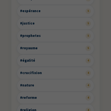
#espérance
5
#justice
5
#prophetes
5
#royaume
5
#égalité
4
#crucifixion
4
#nature
4
#reforme
4
#religion
4