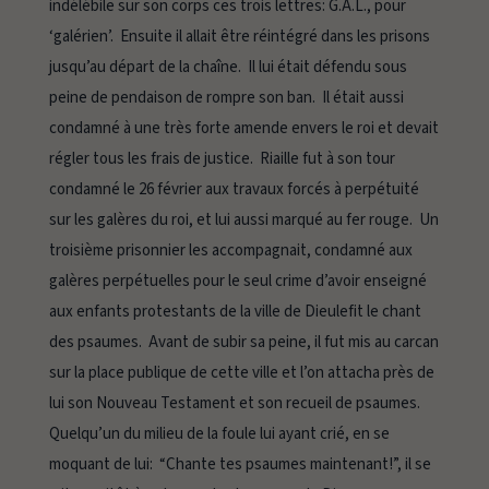
indélébile sur son corps ces trois lettres: G.A.L., pour
‘galérien’. Ensuite il allait être réintégré dans les prisons
jusqu’au départ de la chaîne. Il lui était défendu sous
peine de pendaison de rompre son ban. Il était aussi
condamné à une très forte amende envers le roi et devait
régler tous les frais de justice. Riaille fut à son tour
condamné le 26 février aux travaux forcés à perpétuité
sur les galères du roi, et lui aussi marqué au fer rouge. Un
troisième prisonnier les accompagnait, condamné aux
galères perpétuelles pour le seul crime d’avoir enseigné
aux enfants protestants de la ville de Dieulefit le chant
des psaumes. Avant de subir sa peine, il fut mis au carcan
sur la place publique de cette ville et l’on attacha près de
lui son Nouveau Testament et son recueil de psaumes.
Quelqu’un du milieu de la foule lui ayant crié, en se
moquant de lui: “Chante tes psaumes maintenant!”, il se