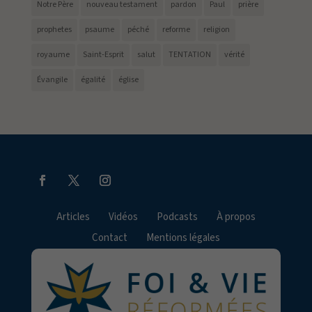
Notre Père
nouveau testament
pardon
Paul
prière
prophetes
psaume
péché
reforme
religion
royaume
Saint-Esprit
salut
TENTATION
vérité
Évangile
égalité
église
Articles
Vidéos
Podcasts
À propos
Contact
Mentions légales