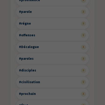
#providence
3
#parole
3
#régne
3
#offenses
3
#Décalogue
3
#paroles
3
#disciples
3
#civilisation
3
#prochain
3