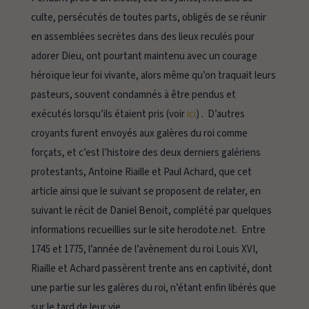
culte, persécutés de toutes parts, obligés de se réunir
en assemblées secrètes dans des lieux reculés pour
adorer Dieu, ont pourtant maintenu avec un courage
héroïque leur foi vivante, alors même qu’on traquait leurs
pasteurs, souvent condamnés à être pendus et
exécutés lorsqu’ils étaient pris (voir
ici
) . D’autres
croyants furent envoyés aux galères du roi comme
forçats, et c’est l’histoire des deux derniers galériens
protestants, Antoine Riaille et Paul Achard, que cet
article ainsi que le suivant se proposent de relater, en
suivant le récit de Daniel Benoit, complété par quelques
informations recueillies sur le site
herodote.net
. Entre
1745 et 1775, l’année de l’avènement du roi Louis XVI,
Riaille et Achard passèrent trente ans en captivité, dont
une partie sur les galères du roi, n’étant enfin libérés que
sur le tard de leur vie.