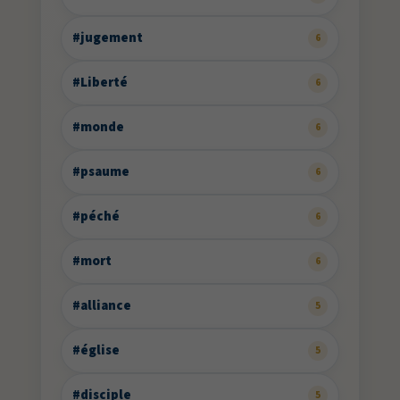
#jugement
6
#Liberté
6
#monde
6
#psaume
6
#péché
6
#mort
6
#alliance
5
#église
5
#disciple
5