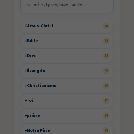
#Jésus-Christ
95
#Bible
74
#Dieu
54
#Évangile
40
#Christianisme
19
#foi
17
#prière
16
#Notre Père
15