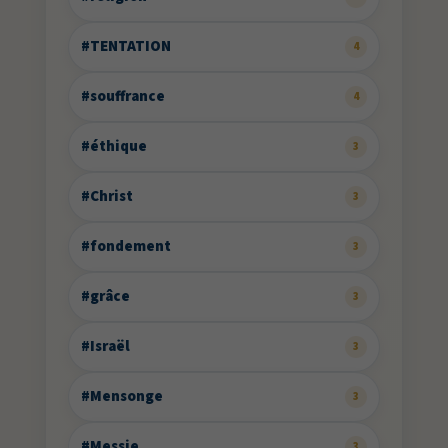
#TENTATION
4
#souffrance
4
#éthique
3
#Christ
3
#fondement
3
#grâce
3
#Israël
3
#Mensonge
3
#Messie
3