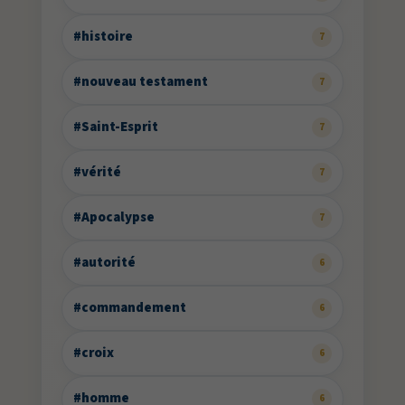
#histoire
7
#nouveau testament
7
#Saint-Esprit
7
#vérité
7
#Apocalypse
7
#autorité
6
#commandement
6
#croix
6
#homme
6