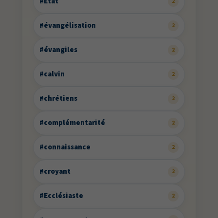
#État
2
#évangélisation
2
#évangiles
2
#calvin
2
#chrétiens
2
#complémentarité
2
#connaissance
2
#croyant
2
#Ecclésiaste
2