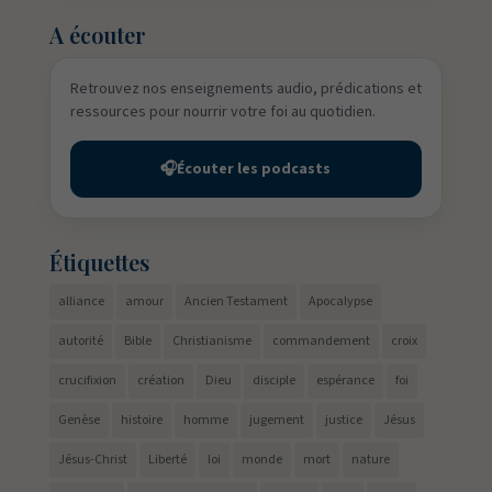
A écouter
Retrouvez nos enseignements audio, prédications et
ressources pour nourrir votre foi au quotidien.
🎧
Écouter les podcasts
Étiquettes
alliance
amour
Ancien Testament
Apocalypse
autorité
Bible
Christianisme
commandement
croix
crucifixion
création
Dieu
disciple
espérance
foi
Genèse
histoire
homme
jugement
justice
Jésus
Jésus-Christ
Liberté
loi
monde
mort
nature