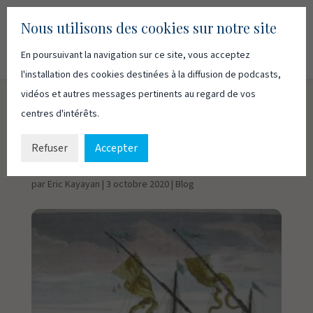
Nous utilisons des cookies sur notre site
En poursuivant la navigation sur ce site, vous acceptez
Recherc
Français
English
l'installation des cookies destinées à la diffusion de podcasts,
vidéos et autres messages pertinents au regard de vos
centres d'intérêts.
Maintenir la foi sur les
galères du roi
Refuser
Accepter
par
Eric Kayayan
|
3 octobre 2020
|
Blog