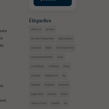
Étiquettes
alliance
amour
texte
es
Ancien Testament
Apocalypse
 du
autorité
Bible
Christianisme
commandement
croix
crucifixion
création
Dieu
disciple
espérance
foi
Genèse
histoire
homme
fin
jugement
justice
Jésus
ront
Jésus-Christ
Liberté
loi