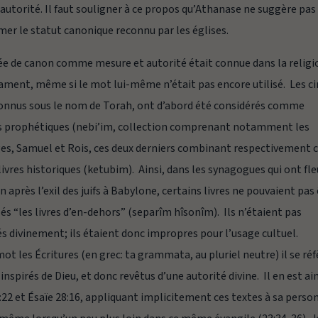
autorité. Il faut souligner à ce propos qu’Athanase ne suggère pas
irmer le statut canonique reconnu par les églises.
dée de
canon
comme mesure et autorité était connue dans la religi
ament, même si le mot lui-même n’était pas encore utilisé. Les c
 connus sous le nom de Torah, ont d’abord été considérés comme
es prophétiques (
nebi’im
, collection comprenant notamment les
uges, Samuel et Rois, ces deux derniers combinant respectivement 
 livres historiques (
ketubim
). Ainsi, dans les synagogues qui ont fle
après l’exil des juifs à Babylone, certains livres ne pouvaient pas
lés “les livres d’en-dehors” (
separîm hîsonîm
). Ils n’étaient pas
divinement; ils étaient donc impropres pour l’usage cultuel.
 mot les
Écritures
(en grec:
ta grammata
, au pluriel neutre) il se ré
nspirés de Dieu, et donc revêtus d’une autorité divine. Il en est ai
8:22 et Ésaïe 28:16, appliquant implicitement ces textes à sa perso