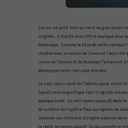
Canon
: ce petit mot qui vient du grec
kanôn
re
origines. Il mérite donc d’être expliqué pour q
historique. Comme le titre de cette rubrique l’in
chrétiennes, la notion de Canon et l’autorité qu
canon de l’Ancien et du Nouveau Testament à t
développements bien plus étendus.
Le mot
canon
vient de l’hébreu
qanê
, étant t
(
qanû
) voire ougaritique (
qn
). Il signifie
roseau
quelque sorte. Le mot
canon
apparaît dans le
de la lettre de l’apôtre Paul aux églises de Ga
imposée aux chrétiens d’origine païenne de se f
la règle, le
canon
suivant:
Ce qui compte ce n’es