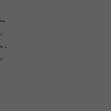
ns,
ns
el
uent
ien
s