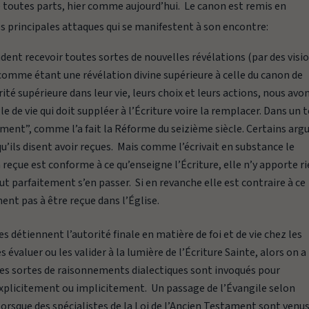
toutes parts, hier comme aujourd’hui. Le canon est remis en
 principales attaques qui se manifestent à son encontre:
t recevoir toutes sortes de nouvelles révélations (par des visio
 comme étant une révélation divine supérieure à celle du canon de
rité supérieure dans leur vie, leurs choix et leurs actions, nous avo
e de vie qui doit suppléer à l’Écriture voire la remplacer. Dans un t
lement”, comme l’a fait la Réforme du seizième siècle. Certains arg
qu’ils disent avoir reçues. Mais comme l’écrivait en substance le
n reçue est conforme à ce qu’enseigne l’Écriture, elle n’y apporte r
eut parfaitement s’en passer. Si en revanche elle est contraire à ce
ment pas à être reçue dans l’Église.
 détiennent l’autorité finale en matière de foi et de vie chez les
s évaluer ou les valider à la lumière de l’Écriture Sainte, alors on a
es sortes de raisonnements dialectiques sont invoqués pour
 explicitement ou implicitement. Un passage de l’Évangile selon
lorsque des spécialistes de la Loi de l’Ancien Testament sont venu