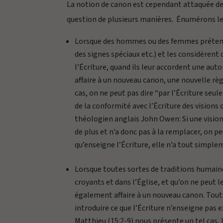
La notion de
canon
est cependant attaquée de 
question de plusieurs manières. Énumérons les
Lorsque des hommes ou des femmes prétenden
des signes spéciaux etc.) et les considèrent
l’Écriture, quand ils leur accordent une auto
affaire à un nouveau canon, une nouvelle règl
cas, on ne peut pas dire “par l’Écriture seu
de la conformité avec l’Écriture des visions 
théologien anglais John Owen:
Si une visio
de plus et n’a donc pas à la remplacer, on p
qu’enseigne l’Écriture, elle n’a tout simple
Lorsque toutes sortes de traditions humaines
croyants et dans l’Église, et qu’on ne peut le
également affaire à un nouveau canon. Tout
introduire ce que l’Écriture n’enseigne pas
Matthieu (15:2-9) nous présente un tel cas, 