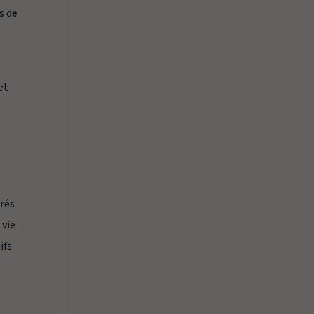
s de
et
irés
 vie
ifs