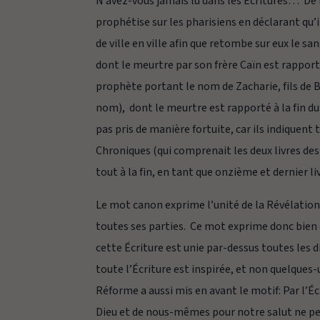
N’avez-vous jamais lu dans les Écritures…
De m
prophétise sur les pharisiens en déclarant qu’i
de ville en ville afin que retombe sur eux le 
dont le meurtre par son frère Caïn est rapport
prophète portant le nom de Zacharie, fils de 
nom), dont le meurtre est rapporté à la fin d
pas pris de manière fortuite, car ils indiquent
Chroniques (qui comprenait les deux livres des
tout à la fin, en tant que onzième et dernier li
Le mot
canon
exprime l’unité de la Révélation 
toutes ses parties. Ce mot exprime donc bien 
cette Écriture est unie par-dessus toutes les 
toute l’Écriture est inspirée, et non quelques
Réforme a aussi mis en avant le motif:
Par l’É
Dieu et de nous-mêmes pour notre salut ne peut