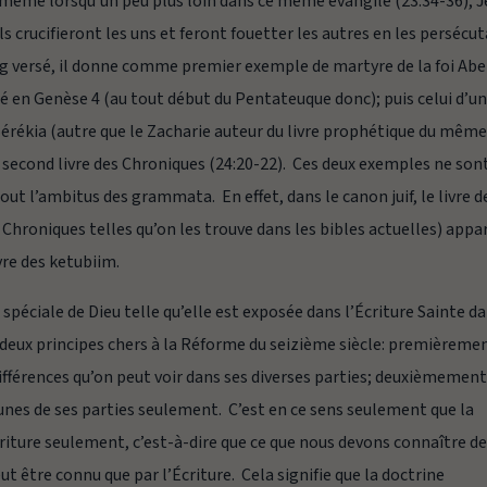
ême lorsqu’un peu plus loin dans ce même évangile (23:34-36), J
ls crucifieront les uns et feront fouetter les autres en les persécu
sang versé, il donne comme premier exemple de martyre de la foi Abe
é en Genèse 4 (au tout début du Pentateuque donc); puis celui d’u
Bérékia (autre que le Zacharie auteur du livre prophétique du mêm
u second livre des Chroniques (24:20-22). Ces deux exemples ne son
 tout l’ambitus des
grammata
. En effet, dans le canon juif, le livre d
 Chroniques telles qu’on les trouve dans les bibles actuelles) appa
vre des
ketubiim
.
spéciale de Dieu telle qu’elle est exposée dans l’Écriture Sainte d
deux principes chers à la Réforme du seizième siècle: premièreme
différences qu’on peut voir dans ses diverses parties; deuxièmemen
-unes de ses parties seulement. C’est en ce sens seulement que la
criture seulement
, c’est-à-dire que ce que nous devons connaître d
 être connu que par l’Écriture. Cela signifie que la doctrine