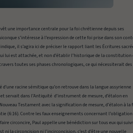
vêt une importance centrale pour la foi chrétienne depuis ses
uiconque s’intéresse à l’expression de cette foi prise dans son con
dique, il s’agira ici de préciser le rapport liant les Écritures sacré
i lui est attachée, et non d’établir l’historique de la constitution
ravers toutes ses phases chronologiques, ce qui nécessiterait des
iré d’une racine sémitique qu’on retrouve dans la langue assyrienne
et servait dans l’Antiquité d’instrument de mesure, d’étalon en
 Nouveau Testament avec la signification de
mesure
, d’
étalon
à la 
latie (6:16). Contre les faux enseignements concernant l’obligation
aire circoncire, Paul appelle une bénédiction sur tous eux qui suiv
t ni la circoncision ni l’incirconcision, c’est d’être une nouvelle