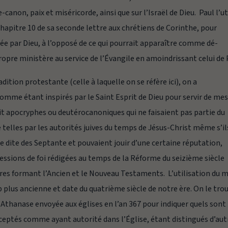
e-canon, paix et miséricorde, ainsi que sur l’Israël de Dieu.
Paul l’ut
chapitre 10 de sa seconde lettre aux chrétiens de Corinthe, pour
née par Dieu, à l’opposé de ce qui pourrait apparaître comme
dé-
propre ministère au service de l’Évangile en amoindrissant celui de 
adition protestante (celle à laquelle on se réfère ici), on a
comme étant inspirés par le Saint Esprit de Dieu pour servir de me
s dit apocryphes ou deutérocanoniques qui ne faisaient pas partie du
elles par les autorités juives du temps de Jésus-Christ même s’il
e dite des
Septante
et
pouvaient jouir
d’une certaine réputation,
nfessions de foi rédigées au temps de la Réforme du seizième siècle
res formant l’Ancien et le Nouveau Testaments. L’utilisation du 
plus ancienne et date du quatrième siècle de notre ère. On le tro
 Athanase envoyée aux églises en l’an 367 pour indiquer quels sont 
cceptés comme ayant autorité dans l’Église, étant distingués d’aut