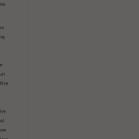
 ou
on
inq
ce
uri
 être
fère
nsi
nne: