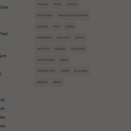
monde
mort
nature
ilise
Notre Père
nouveau testament
pardon
Paul
prière
Paul.
prophetes
psaume
péché
reforme
religion
royaume
sure
Saint-Esprit
salut
TENTATION
vérité
Évangile
s
égalité
église
mot
uve
les
res