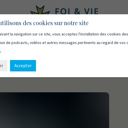
tilisons des cookies sur notre site
ivant la navigation sur ce site, vous acceptez l'installation des cookies de
asts
Vidéos
Qui sommes-nous
Ressources
Cont
usion de podcasts, vidéos et autres messages pertinents au regard de vos 
s.
er
Accepter
utorité : le rapport