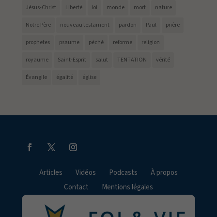
Jésus-Christ
Liberté
loi
monde
mort
nature
Notre Père
nouveau testament
pardon
Paul
prière
prophetes
psaume
péché
reforme
religion
royaume
Saint-Esprit
salut
TENTATION
vérité
Évangile
égalité
église
Articles
Vidéos
Podcasts
À propos
Contact
Mentions légales