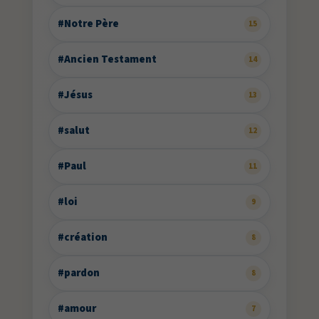
#Notre Père
15
#Ancien Testament
14
#Jésus
13
#salut
12
#Paul
11
#loi
9
#création
8
#pardon
8
#amour
7