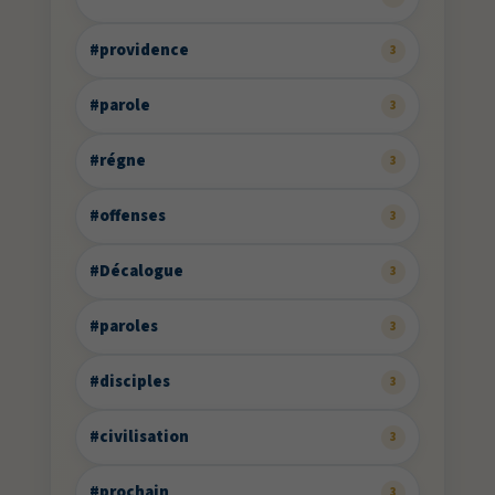
#providence
3
#parole
3
#régne
3
#offenses
3
#Décalogue
3
#paroles
3
#disciples
3
#civilisation
3
#prochain
3