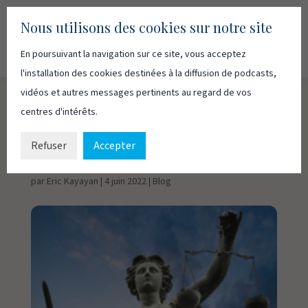
Nous utilisons des cookies sur notre site
En poursuivant la navigation sur ce site, vous acceptez
Recherc
Français
English
l'installation des cookies destinées à la diffusion de podcasts,
vidéos et autres messages pertinents au regard de vos
centres d'intérêts.
Un Dieu d’ordre et de
justice
Refuser
Accepter
par
Eric Kayayan
|
4 juin 2022
|
Blog