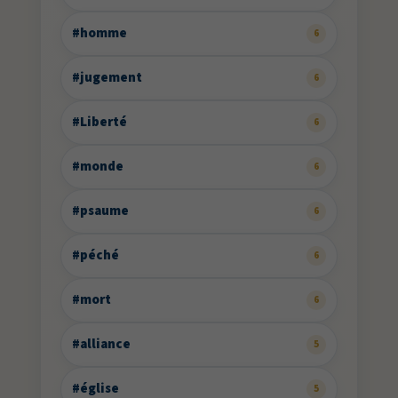
#homme
6
#jugement
6
#Liberté
6
#monde
6
#psaume
6
#péché
6
#mort
6
#alliance
5
#église
5