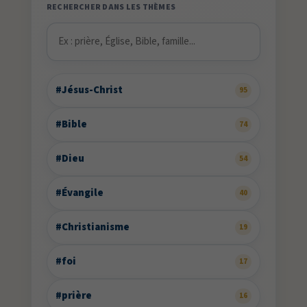
RECHERCHER DANS LES THÈMES
#Jésus-Christ
95
#Bible
74
#Dieu
54
#Évangile
40
#Christianisme
19
#foi
17
#prière
16