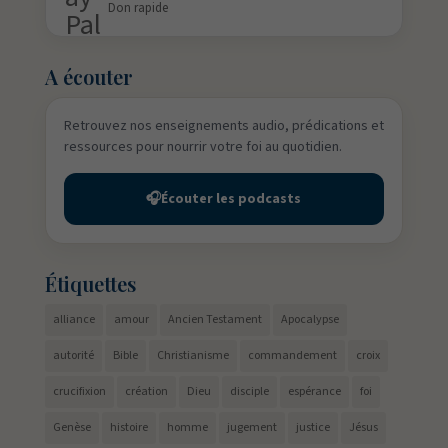
Don rapide
A écouter
Retrouvez nos enseignements audio, prédications et
ressources pour nourrir votre foi au quotidien.
🎧
Écouter les podcasts
Étiquettes
alliance
amour
Ancien Testament
Apocalypse
autorité
Bible
Christianisme
commandement
croix
crucifixion
création
Dieu
disciple
espérance
foi
Genèse
histoire
homme
jugement
justice
Jésus