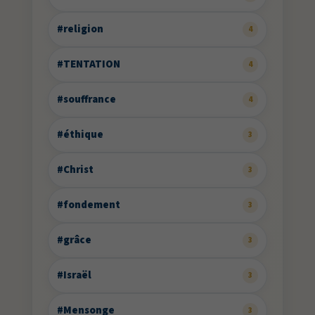
#religion
4
#TENTATION
4
#souffrance
4
#éthique
3
#Christ
3
#fondement
3
#grâce
3
#Israël
3
#Mensonge
3