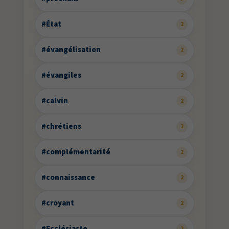
#État
2
#évangélisation
2
#évangiles
2
#calvin
2
#chrétiens
2
#complémentarité
2
#connaissance
2
#croyant
2
#Ecclésiaste
2