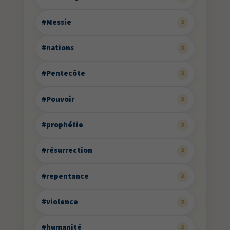
#Messie
3
#nations
3
#Pentecôte
3
#Pouvoir
3
#prophétie
3
#résurrection
3
#repentance
3
#violence
3
#humanité
3