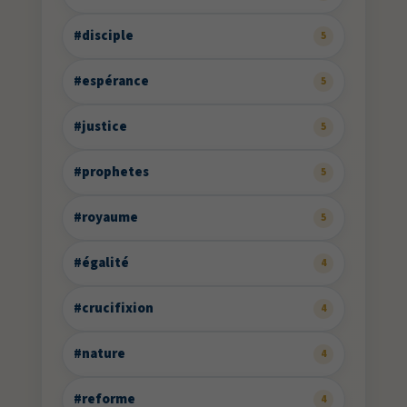
#disciple
5
#espérance
5
#justice
5
#prophetes
5
#royaume
5
#égalité
4
#crucifixion
4
#nature
4
#reforme
4