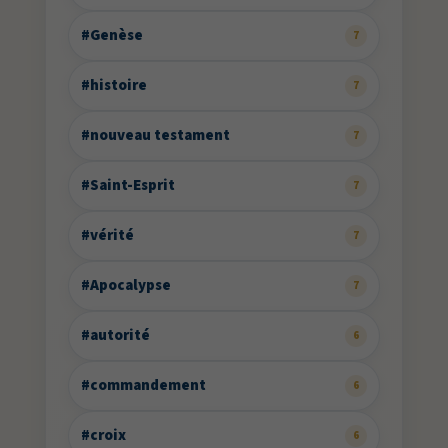
#Genèse
7
#histoire
7
#nouveau testament
7
#Saint-Esprit
7
#vérité
7
#Apocalypse
7
#autorité
6
#commandement
6
#croix
6