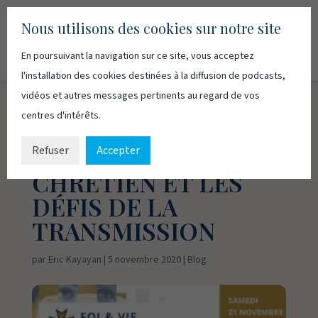
Nous utilisons des cookies sur notre site
En poursuivant la navigation sur ce site, vous acceptez
Recherc
Français
English
l'installation des cookies destinées à la diffusion de podcasts,
vidéos et autres messages pertinents au regard de vos
centres d'intérêts.
COLLOQUE SUR
L’ENSEIGNEMENT
Refuser
Accepter
CHRÉTIEN ET LES
DÉFIS DE LA
TRANSMISSION
par
Eric Kayayan
|
5 novembre 2020
|
Blog