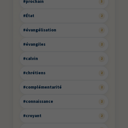
#prochain
3
#État
2
#évangélisation
2
#évangiles
2
#calvin
2
#chrétiens
2
#complémentarité
2
#connaissance
2
#croyant
2