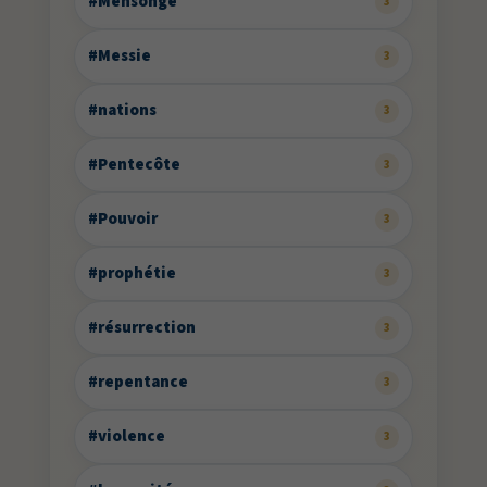
#Mensonge
3
#Messie
3
#nations
3
#Pentecôte
3
#Pouvoir
3
#prophétie
3
#résurrection
3
#repentance
3
#violence
3