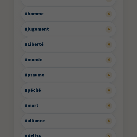
#homme
6
#jugement
6
#Liberté
6
#monde
6
#psaume
6
#péché
6
#mort
6
#alliance
5
#église
5