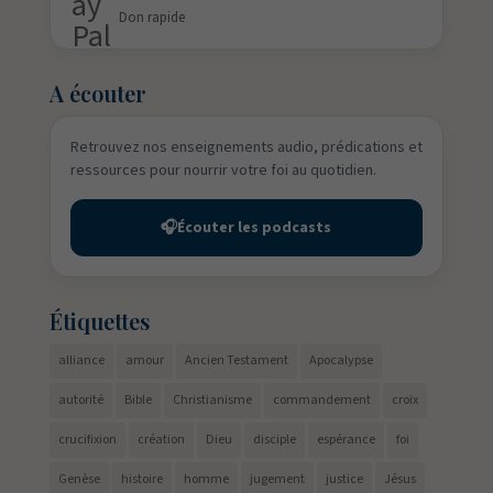
Don rapide
A écouter
Retrouvez nos enseignements audio, prédications et
ressources pour nourrir votre foi au quotidien.
🎧
Écouter les podcasts
Étiquettes
alliance
amour
Ancien Testament
Apocalypse
autorité
Bible
Christianisme
commandement
croix
crucifixion
création
Dieu
disciple
espérance
foi
Genèse
histoire
homme
jugement
justice
Jésus