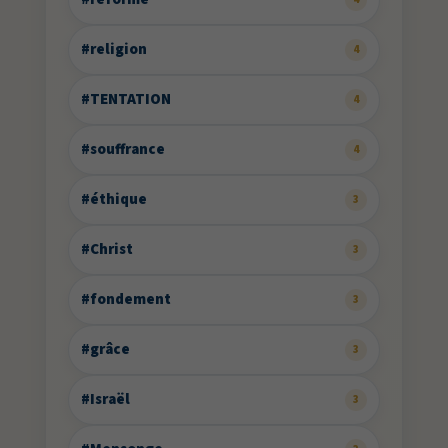
#religion
4
#TENTATION
4
#souffrance
4
#éthique
3
#Christ
3
#fondement
3
#grâce
3
#Israël
3