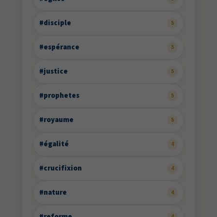
#disciple
5
#espérance
5
#justice
5
#prophetes
5
#royaume
5
#égalité
4
#crucifixion
4
#nature
4
#reforme
4