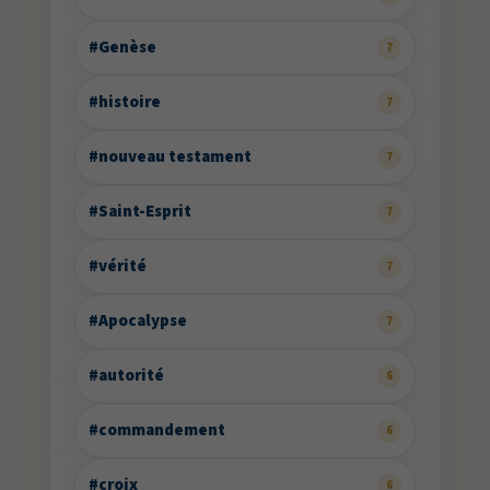
#Genèse
7
#histoire
7
#nouveau testament
7
#Saint-Esprit
7
#vérité
7
#Apocalypse
7
#autorité
6
#commandement
6
#croix
6