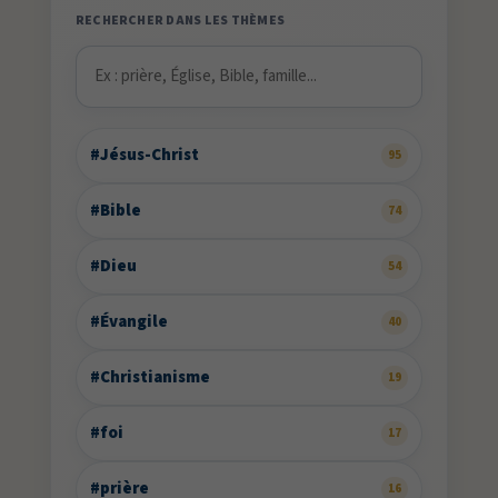
RECHERCHER DANS LES THÈMES
#Jésus-Christ
95
#Bible
74
#Dieu
54
#Évangile
40
#Christianisme
19
#foi
17
#prière
16