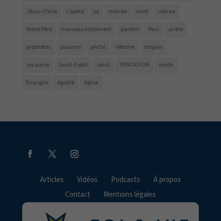
Jésus-Christ
Liberté
loi
monde
mort
nature
Notre Père
nouveau testament
pardon
Paul
prière
prophetes
psaume
péché
reforme
religion
royaume
Saint-Esprit
salut
TENTATION
vérité
Évangile
égalité
église
Articles
Vidéos
Podcasts
À propos
Contact
Mentions légales