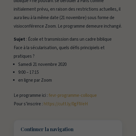
biblique » ne pouvant se dérouler à Paris comme
initialement prévu, en raison des restrictions actuelles, il
aura lieu à la même date (21 novembre) sous forme de
visioconférence Zoom. Le programme demeure inchangé.
Sujet
: École et transmission dans un cadre biblique
Face à la sécularisation, quels défis principiels et
pratiques ?
Samedi 21 novembre 2020
9:00 – 17:15
en ligne par Zoom
Le programme ici :
fevr-programme-colloque
Pour s’inscrire :
https://cutt.ly/0gFlVeH
Continuer la navigation