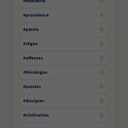
#humanité
3
#providence
3
#parole
3
#régne
3
#offenses
3
#Décalogue
3
#paroles
3
#disciples
3
#civilisation
3