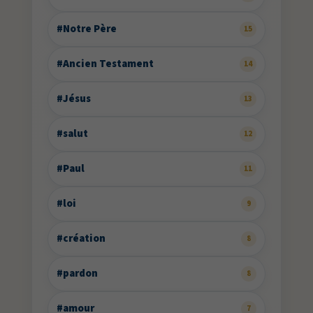
#Notre Père
15
#Ancien Testament
14
#Jésus
13
#salut
12
#Paul
11
#loi
9
#création
8
#pardon
8
#amour
7