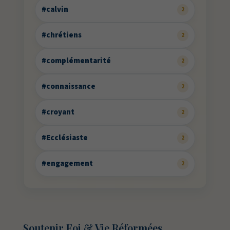
#calvin
2
#chrétiens
2
#complémentarité
2
#connaissance
2
#croyant
2
#Ecclésiaste
2
#engagement
2
Soutenir Foi & Vie Réformées