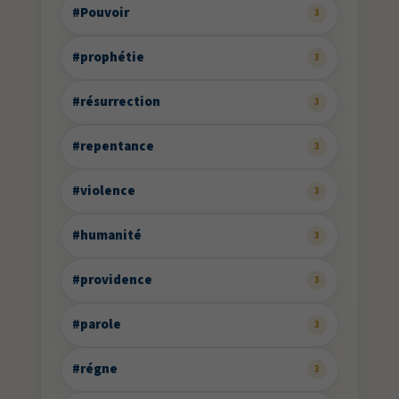
#Pouvoir
3
#prophétie
3
#résurrection
3
#repentance
3
#violence
3
#humanité
3
#providence
3
#parole
3
#régne
3