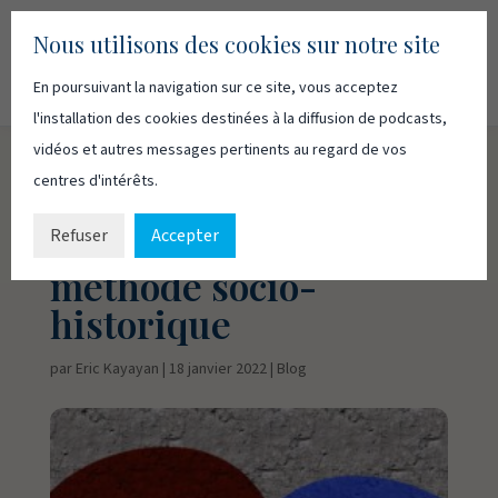
Nous utilisons des cookies sur notre site
En poursuivant la navigation sur ce site, vous acceptez
Recherc
Français
English
l'installation des cookies destinées à la diffusion de podcasts,
vidéos et autres messages pertinents au regard de vos
centres d'intérêts.
Bible et
herméneutique : La
Refuser
Accepter
méthode socio-
historique
par
Eric Kayayan
|
18 janvier 2022
|
Blog