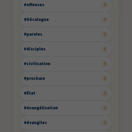
#offenses
3
#Décalogue
3
#paroles
3
#disciples
3
#civilisation
3
#prochain
3
#État
2
#évangélisation
2
#évangiles
2