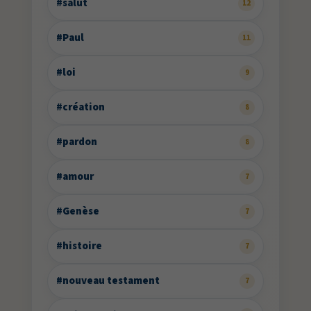
#salut
12
#Paul
11
#loi
9
#création
8
#pardon
8
#amour
7
#Genèse
7
#histoire
7
#nouveau testament
7