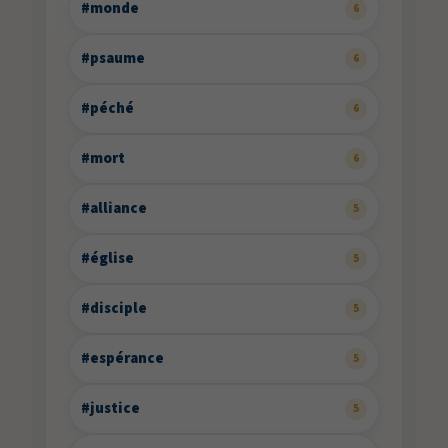
#monde
6
#psaume
6
#péché
6
#mort
6
#alliance
5
#église
5
#disciple
5
#espérance
5
#justice
5