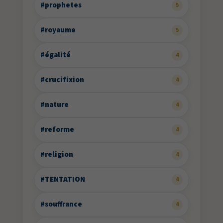
#prophetes
5
#royaume
5
#égalité
4
#crucifixion
4
#nature
4
#reforme
4
#religion
4
#TENTATION
4
#souffrance
4