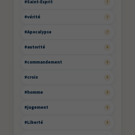
#Saint-Esprit
7
#vérité
7
#Apocalypse
7
#autorité
6
#commandement
6
#croix
6
#homme
6
#jugement
6
#Liberté
6