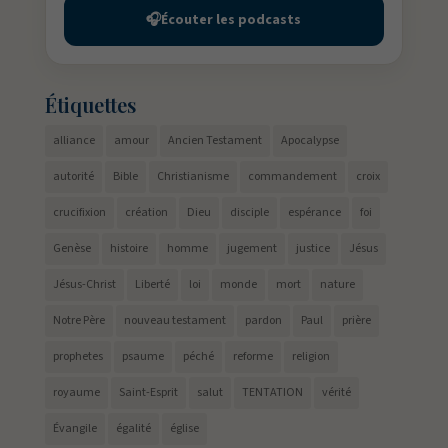
🎧
Écouter les podcasts
Étiquettes
alliance
amour
Ancien Testament
Apocalypse
autorité
Bible
Christianisme
commandement
croix
crucifixion
création
Dieu
disciple
espérance
foi
Genèse
histoire
homme
jugement
justice
Jésus
Jésus-Christ
Liberté
loi
monde
mort
nature
Notre Père
nouveau testament
pardon
Paul
prière
prophetes
psaume
péché
reforme
religion
royaume
Saint-Esprit
salut
TENTATION
vérité
Évangile
égalité
église