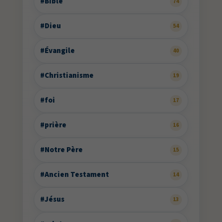
#Bible
74
#Dieu
54
#Évangile
40
#Christianisme
19
#foi
17
#prière
16
#Notre Père
15
#Ancien Testament
14
#Jésus
13