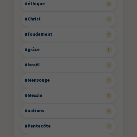
#éthique
3
#Christ
3
#fondement
3
#grâce
3
#Israël
3
#Mensonge
3
#Messie
3
#nations
3
#Pentecôte
3