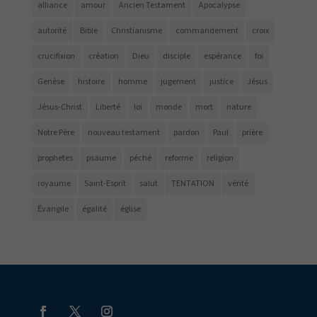
alliance
amour
Ancien Testament
Apocalypse
autorité
Bible
Christianisme
commandement
croix
crucifixion
création
Dieu
disciple
espérance
foi
Genèse
histoire
homme
jugement
justice
Jésus
Jésus-Christ
Liberté
loi
monde
mort
nature
Notre Père
nouveau testament
pardon
Paul
prière
prophetes
psaume
péché
reforme
religion
royaume
Saint-Esprit
salut
TENTATION
vérité
Évangile
égalité
église