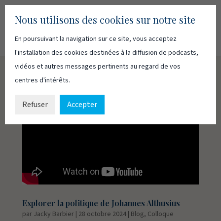
Nous utilisons des cookies sur notre site
En poursuivant la navigation sur ce site, vous acceptez
Recherc
Français
English
l'installation des cookies destinées à la diffusion de podcasts,
vidéos et autres messages pertinents au regard de vos
centres d'intérêts.
Refuser
Accepter
Explorer la politique de Johannes Althusius
par
Jacky Barbier
|
28 octobre 2024
|
Blog
,
Colloque