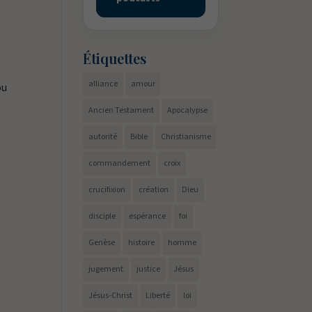
Étiquettes
alliance
amour
ou
Ancien Testament
Apocalypse
autorité
Bible
Christianisme
commandement
croix
crucifixion
création
Dieu
disciple
espérance
foi
Genèse
histoire
homme
jugement
justice
Jésus
Jésus-Christ
Liberté
loi