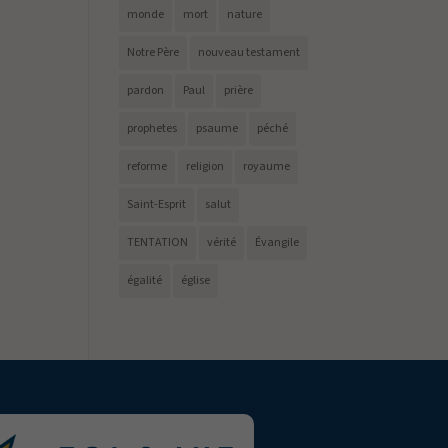
monde
mort
nature
Notre Père
nouveau testament
pardon
Paul
prière
prophetes
psaume
péché
reforme
religion
royaume
Saint-Esprit
salut
TENTATION
vérité
Évangile
égalité
église