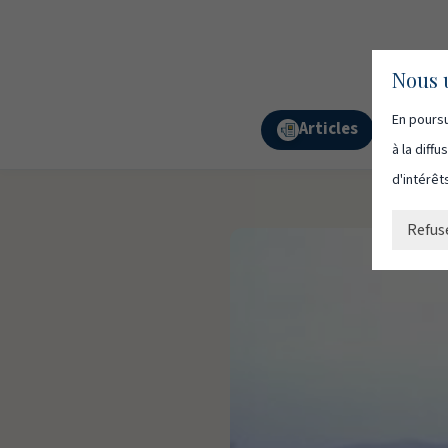
Nous u
En poursu
Articles
Podc
à la diff
d'intérêt
Refus