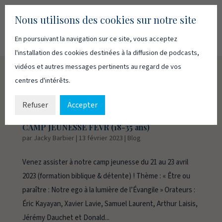
Nous utilisons des cookies sur notre site
En poursuivant la navigation sur ce site, vous acceptez
Recherc
Français
English
l'installation des cookies destinées à la diffusion de podcasts,
vidéos et autres messages pertinents au regard de vos
centres d'intérêts.
Refuser
Accepter
CAMP JEUNESSE FEVR (18-35 ans)
par
Jacky Barbier
|
13 février 2023
|
Blog
Venez assister à notre camp jeunesse du 21 au 23 avril
2023 (formation biblique & détente) ! Thème : « Être ou
paraître : Notre ego à la lumière de l’Évangile » Orateurs :
Éric Kayayan, Xavier Lavie, Samuel Laurent, Arthur Laisis,
Jérémy Dauchet et Donald...