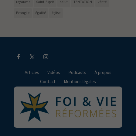
royaume
Saint-Esprit
salut
TENTATION
vérité
Évangile
égalité
église
Articles
Vidéos
Podcasts
À propos
Contact
Mentions légales