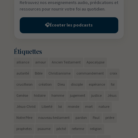
Retrouvez nos enseignements audio, prédications et
ressources pour nourrir votre foi au quotidien.
🎧
Écouter les podcasts
Étiquettes
alliance
amour
Ancien Testament
Apocalypse
autorité
Bible
Christianisme
commandement
croix
crucifixion
création
Dieu
disciple
espérance
foi
Genèse
histoire
homme
jugement
justice
Jésus
Jésus-Christ
Liberté
loi
monde
mort
nature
Notre Père
nouveau testament
pardon
Paul
prière
prophetes
psaume
péché
reforme
religion