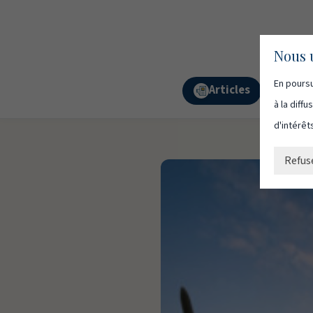
Nous u
En poursu
Articles
Podc
à la diff
d'intérêt
Refus