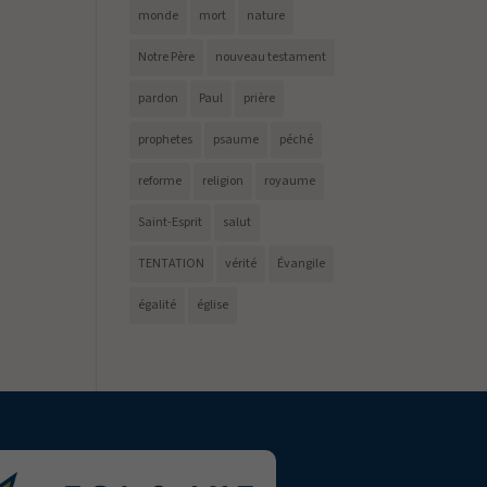
monde
mort
nature
Notre Père
nouveau testament
pardon
Paul
prière
prophetes
psaume
péché
reforme
religion
royaume
Saint-Esprit
salut
TENTATION
vérité
Évangile
égalité
église