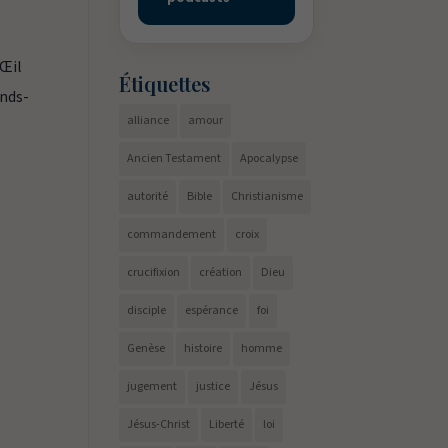
 Œil
Étiquettes
ends-
alliance
amour
Ancien Testament
Apocalypse
autorité
Bible
Christianisme
commandement
croix
crucifixion
création
Dieu
disciple
espérance
foi
Genèse
histoire
homme
jugement
justice
Jésus
Jésus-Christ
Liberté
loi