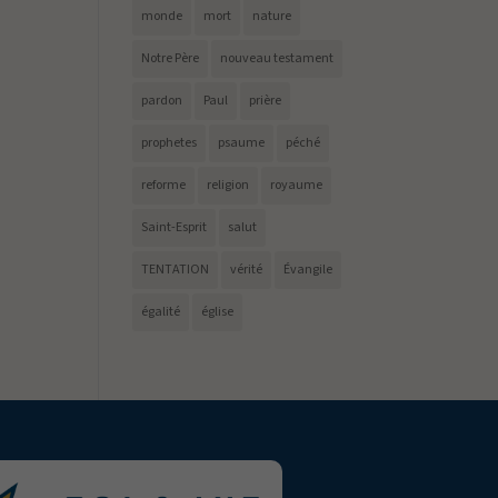
monde
mort
nature
Notre Père
nouveau testament
pardon
Paul
prière
prophetes
psaume
péché
reforme
religion
royaume
Saint-Esprit
salut
TENTATION
vérité
Évangile
égalité
église