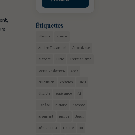
ent,
Étiquettes
urs
alliance
amour
Ancien Testament
Apocalypse
autorité
Bible
Christianisme
commandement
croix
crucifixion
création
Dieu
disciple
espérance
foi
Genèse
histoire
homme
jugement
justice
Jésus
Jésus-Christ
Liberté
loi