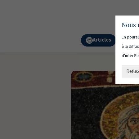
Nous u
En poursu
Articles
Podc
à la diff
d'intérêt
Refus