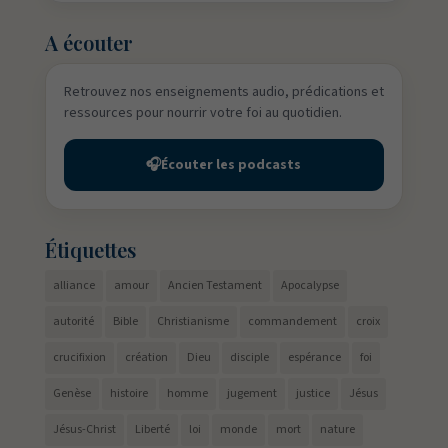
A écouter
Retrouvez nos enseignements audio, prédications et
ressources pour nourrir votre foi au quotidien.
🎧
Écouter les podcasts
Étiquettes
alliance
amour
Ancien Testament
Apocalypse
autorité
Bible
Christianisme
commandement
croix
crucifixion
création
Dieu
disciple
espérance
foi
Genèse
histoire
homme
jugement
justice
Jésus
Jésus-Christ
Liberté
loi
monde
mort
nature