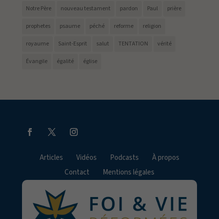
Notre Père
nouveau testament
pardon
Paul
prière
prophetes
psaume
péché
reforme
religion
royaume
Saint-Esprit
salut
TENTATION
vérité
Évangile
égalité
église
Articles
Vidéos
Podcasts
À propos
Contact
Mentions légales