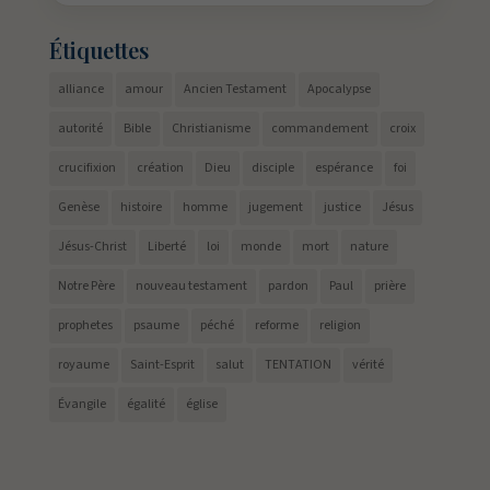
Étiquettes
alliance
amour
Ancien Testament
Apocalypse
autorité
Bible
Christianisme
commandement
croix
crucifixion
création
Dieu
disciple
espérance
foi
Genèse
histoire
homme
jugement
justice
Jésus
Jésus-Christ
Liberté
loi
monde
mort
nature
Notre Père
nouveau testament
pardon
Paul
prière
prophetes
psaume
péché
reforme
religion
royaume
Saint-Esprit
salut
TENTATION
vérité
Évangile
égalité
église