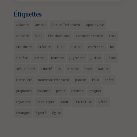
Étiquettes
alliance
amour
Ancien Testament
Apocalypse
autorité
Bible
Christianisme
commandement
croix
crucifixion
création
Dieu
disciple
espérance
foi
Genèse
histoire
homme
jugement
justice
Jésus
Jésus-Christ
Liberté
loi
monde
mort
nature
Notre Père
nouveau testament
pardon
Paul
prière
prophetes
psaume
péché
reforme
religion
royaume
Saint-Esprit
salut
TENTATION
vérité
Évangile
égalité
église